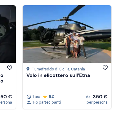
Fiumefreddo di Sicilia
, Catania
ro
Volo in elicottero sull’Etna
do
250 €
350 €
1 ora
5.0
da
persona
1-5 partecipanti
per persona