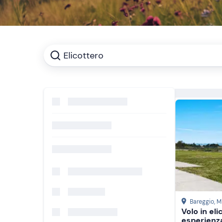
Elicottero
Bareggio
, M
Volo in el
esperienza