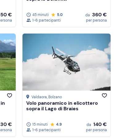
150 €
360 €
45 minuti
5.0
da
persona
1-6 partecipanti
per persona
Valdaora
, Bolzano
in
Volo panoramico in elicottero
sopra il Lago di Braies
130 €
140 €
15 minuti
4.9
da
persona
1-6 partecipanti
per persona