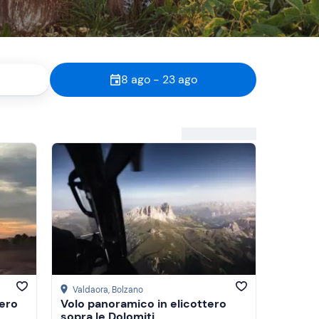
8 ago - 23 ago
Valdaora
, Bolzano
tero
Volo panoramico in elicottero
sopra le Dolomiti