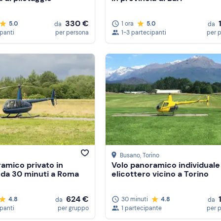
330 €
5.0
1 ora
5.0
da
da
ipanti
per persona
1-3 partecipanti
per 
Busano
, Torino
amico privato in
Volo panoramico individuale 
 da 30 minuti a Roma
elicottero vicino a Torino
624 €
4.8
30 minuti
4.8
da
da
ipanti
per gruppo
1 partecipante
per 