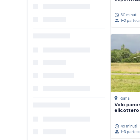
30 minuti
1-2 partec
Roma
Volo panor
elicottero
45 minuti
1-3 partec