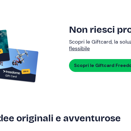
Non riesci pro
Scopri le Giftcard, la sol
flessibile
Scopri le Giftcard Free
dee originali e avventurose