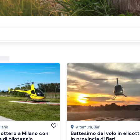
ilano
Altamura
, Bari
icottero a Milano con
Battesimo del volo in elicot
 di pilotaggio
in provincia di Bari