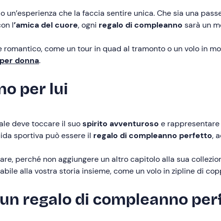
lo un’esperienza che la faccia sentire unica. Che sia una pass
on l
’amica del cuore
, ogni
regalo di compleanno
sarà un mo
 romantico, come un tour in quad al tramonto o un volo in mong
 per donna
.
no per lui
ale deve toccare il suo
spirito avventuroso
e rappresentare u
ida sportiva può essere il
regalo di compleanno
perfetto
, 
e, perché non aggiungere un altro capitolo alla sua collezio
le alla vostra storia insieme, come un volo in zipline di copp
 un regalo di compleanno per