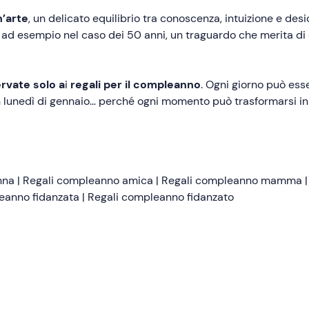
n’arte
, un delicato equilibrio tra conoscenza, intuizione e de
d esempio nel caso dei 50 anni, un traguardo che merita di
rvate solo a
i
regali per il compleanno
. Ogni giorno può ess
 lunedì di gennaio… perché ogni momento può trasformarsi i
nna
|
Regali compleanno amica
|
Regali compleanno mamma
eanno fidanzata
|
Regali compleanno fidanzato