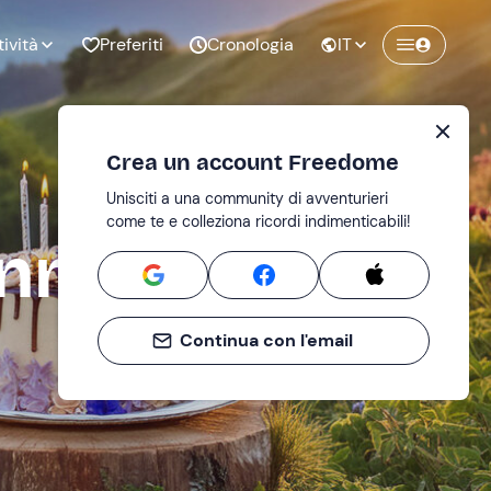
tività
Preferiti
Cronologia
IT
Crea un account Freedome
Unisciti a una community di avventurieri
nze di
Compleanno
come te e colleziona ricordi indimenticabili!
pia
anno
Continua con l'email
o al
Addio al
bato
nubilato