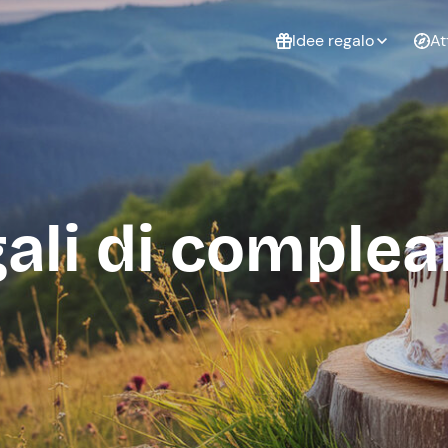
Idee regalo
At
Non sai cosa
regalare?
Esperienze da
Esperie
Gift Card Freedome
regalare
cop
Un regalo digitale che
ali di comple
lascia la libertà di
scegliere esperienze
outdoor in tutta Italia.
Regala una Gift Card
Laurea
Addi
celi