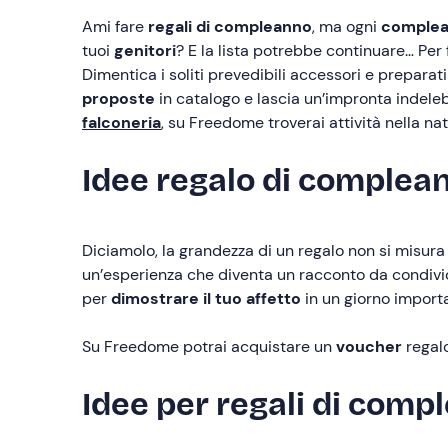
Ami fare
regali di compleanno
, ma ogni
comple
tuoi
genitori
? E la lista potrebbe continuare… P
Dimentica i soliti prevedibili accessori e prepara
proposte
in catalogo e lascia un’impronta indeleb
falconeria
, su Freedome troverai attività nella na
Idee regalo di complea
Diciamolo, la grandezza di un regalo non si misura
un’esperienza che diventa un racconto da condiv
per
dimostrare il tuo affetto
in un giorno import
Su Freedome potrai acquistare un
voucher
regal
Idee per regali di compl