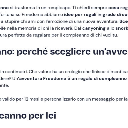
anno
si trasforma in un rompicapo. Ti chiedi sempre
cosa reg
er fortuna su Freedome abbiamo
idee per regali in grado di s
ti a stupire chi ami con l’emozione di una nuova avventura.
Sce
ile nella memoria di chi la riceverà. Dal
canyoning
allo
snork
tura perfette da regalare per il compleanno di chi vuoi tu.
nno: perché scegliere un’av
 in centimetri. Che valore ha un orologio che finisce dimentic
idere? Un
’avventura Freedome è un regalo di compleanno 
ante.
o valido per 12 mesi e personalizzarlo con un messaggio per l
eanno per lei