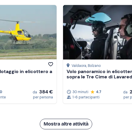
Valdaora
, Bolzano
lotaggio in elicottero a
Volo panoramico in elicotte
sopra le Tre Cime di Lavare
384 €
.0
30 minuti
4.7
da
da
ante
per persona
1-6 partecipanti
per 
Mostra altre attività