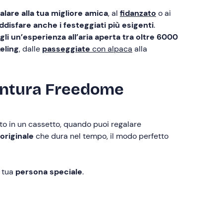
alare
alla tua migliore amica
, al
fidanzato
o ai
oddisfare anche i festeggiati più esigenti
.
gli un’esperienza all’aria aperta tra oltre 6000
eling
, dalle
passeggiate
con alpaca
alla
ventura Freedome
ato in un cassetto, quando puoi regalare
originale
che dura nel tempo, il modo perfetto
a tua
persona speciale
.