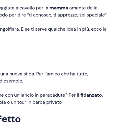
eggiata a cavallo per la
mamma
amante della
do per dire “ti conosco, ti apprezzo, sei speciale”.
olfiera. E se ti serve qualche idea in più, ecco la
na nuova sfida. Per l’amico che ha tutto,
ad esempio.
ne con un lancio in paracadute? Per il
fidanzato
,
ia o un tour in barca privato.
fetto