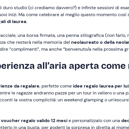
i duro studio (ci crediamo davvero?) e infinite sessioni di esam
nuovi inizi. Ma come celebrare al meglio questo momento così s
ali di laurea
.
cciale, una borsa firmata, una penna stilografica (non farlo, 
nza che resterà nella memoria del
neolaureato o della neol
 dire “complimenti”, ma anche “benvenuto/a nella prossima gra
erienza all’aria aperta come 
ienze da regalare
, perfette come
idee regalo laurea per lui
mentre le ragazze andranno pazze per un tour in veliero o una 
acconti la vostra complicità: un weekend glamping o un’escur
 voucher regalo valido 12 mesi
e personalizzalo con una
ded
tterlo in una busta, per goderti la sorpresa in diretta al mom