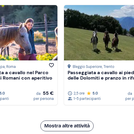
apa
, Roma
Bleggio Superiore
, Trento
a a cavallo nel Parco
Passeggiata a cavallo ai pied
li Romani con aperitivo
delle Dolomiti e pranzo in ri
55 €
5.0
2,5 ore
5.0
da
da
ipanti
per persona
1-5 partecipanti
per 
Mostra altre attività