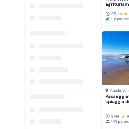
agrituris
2,5 ore
1-8 partec
Caorle
, Ven
Passeggiat
spiaggia d
2 ore
4
1-13 partec