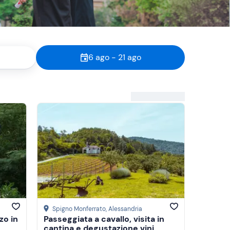
6 ago - 21 ago
Spigno Monferrato
, Alessandria
zo in
Passeggiata a cavallo, visita in
cantina e degustazione vini