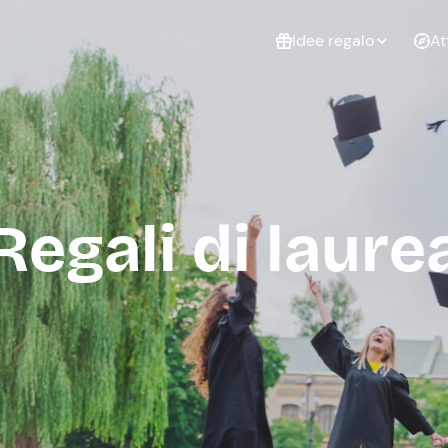
Idee regalo
At
Non sai cosa
regalare?
Esperienze da
Esperie
Gift Card Freedome
regalare
cop
Un regalo digitale che
Regali di laure
lascia la libertà di
scegliere esperienze
outdoor in tutta Italia.
Regala una Gift Card
Laurea
Addi
celi