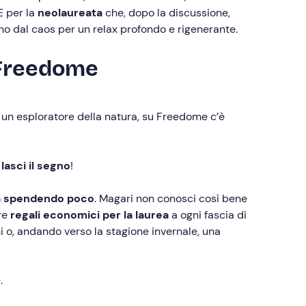
 E per la
neolaureata
che, dopo la discussione,
no dal caos per un relax profondo e rigenerante.
e Freedome
 un esploratore della natura, su Freedome c’è
lasci il segno
!
ea spendendo poco
. Magari non conosci così bene
are
regali economici per la laurea
a ogni fascia di
ni o, andando verso la stagione invernale, una
.