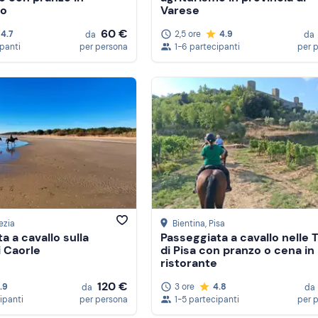
mo
Varese
60 €
4.7
2,5 ore
4.9
da
da
ipanti
per persona
1-6 partecipanti
per 
ezia
Bientina
, Pisa
a a cavallo sulla
Passeggiata a cavallo nelle 
i Caorle
di Pisa con pranzo o cena in
ristorante
120 €
.9
3 ore
4.8
da
da
ipanti
per persona
1-5 partecipanti
per 