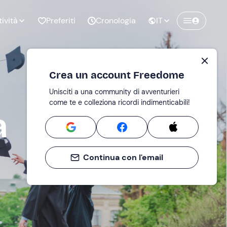
tività
Preferiti
Cronologia
IT
Crea un account Freedome
Unisciti a una community di avventurieri
nze di
Compleanno
come te e colleziona ricordi indimenticabili!
pia
a
Continua con l'email
o al
Addio al
bato
nubilato