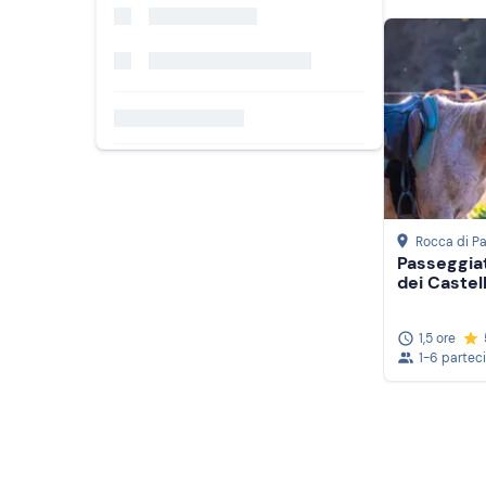
Rocca di P
Passeggiat
dei Castel
1,5 ore
1-6 partec