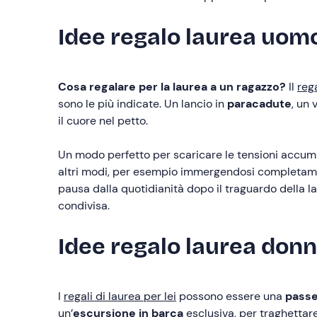
Idee regalo laurea uomo
Cosa regalare per la laurea a un ragazzo?
Il
reg
sono le più indicate. Un lancio in
paracadute
, un 
il cuore nel petto.
Un modo perfetto per scaricare le tensioni accumula
altri modi, per esempio immergendosi completame
pausa dalla quotidianità dopo il traguardo della l
condivisa.
Idee regalo laurea donn
I
regali di laurea per lei
possono essere una
passe
un’
escursione in barca
esclusiva, per traghettare