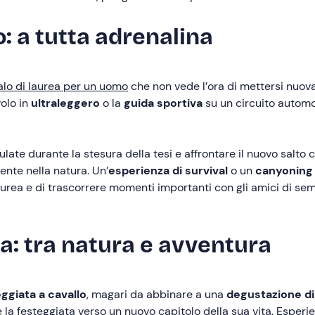
: a tutta adrenalina
alo di laurea per un uomo
che non vede l’ora di mettersi nuov
volo in
ultraleggero
o la
guida sportiva
su un circuito automo
te durante la stesura della tesi e affrontare il nuovo salto che
nte nella natura. Un’
esperienza di survival
o un
canyonin
aurea e di trascorrere momenti importanti con gli amici di se
a: tra natura e avventura
ggiata a cavallo
, magari da abbinare a una
degustazione di
 la festeggiata verso un nuovo capitolo della sua vita. Esperien