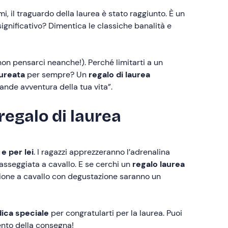
i, il traguardo della laurea è stato raggiunto. È un
ignificativo? Dimentica le classiche banalità e
non pensarci neanche!). Perché limitarti a un
aureata
per sempre? Un
regalo di laurea
nde avventura della tua vita”.
regalo di laurea
 e per lei
. I ragazzi apprezzeranno l’adrenalina
passeggiata a cavallo. E se cerchi un
regalo laurea
sione a cavallo con degustazione saranno un
ica speciale
per congratularti per la laurea. Puoi
ento della consegna!