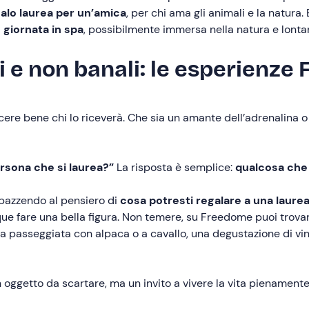
alo laurea per un’amica
, per chi ama gli animali e la natura.
a
giornata in spa
, possibilmente immersa nella natura e lonta
li e non banali: le esperienz
ere bene chi lo riceverà. Che sia un amante dell’adrenalina o
rsona che si laurea?”
La risposta è semplice:
qualcosa che 
mpazzendo al pensiero di
cosa potresti regalare a una laur
que fare una bella figura. Non temere, su Freedome puoi trov
una passeggiata con alpaca o a cavallo, una degustazione di vi
oggetto da scartare, ma un invito a vivere la vita pienamente