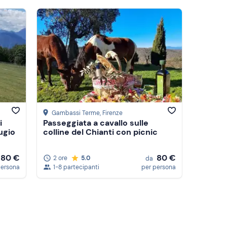
Gambassi Terme
, Firenze
i
Passeggiata a cavallo sulle
fugio
colline del Chianti con picnic
80 €
80 €
2 ore
5.0
da
persona
1-8 partecipanti
per persona