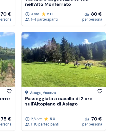
nell'Alto Monferrato
70 €
80 €
3 ore
5.0
da
persona
1-4 partecipanti
per persona
Asiago
, Vicenza
Terre
Passeggiata a cavallo di 2 ore
sull'Altopiano di Asiago
75 €
70 €
2,5 ore
5.0
da
persona
1-10 partecipanti
per persona