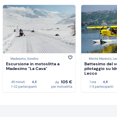
Madesimo, Sondrio
Monte Marenzo, Le
Escursione in motoslitta a
Battesimo del vo
Madesimo "La Cava"
pilotaggio su Id
Lecco
105 €
45 minuti
4,5
1 ora
4,8
da
1-22 partecipanti
per motoslitta
1-3 partecipanti