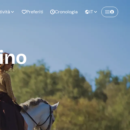
tività
Preferiti
Cronologia
IT
Crea un account Freedome
ino
Unisciti a una community di avventurieri
nze di
Compleanno
come te e colleziona ricordi indimenticabili!
pia
Continua con l'email
o al
Addio al
bato
nubilato