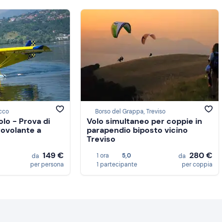
cco
Borso del Grappa, Treviso
lo - Prova di
Volo simultaneo per coppie in
rovolante a
parapendio biposto vicino
Treviso
149 €
280 €
1 ora
5,0
da
da
per persona
1 partecipante
per coppia