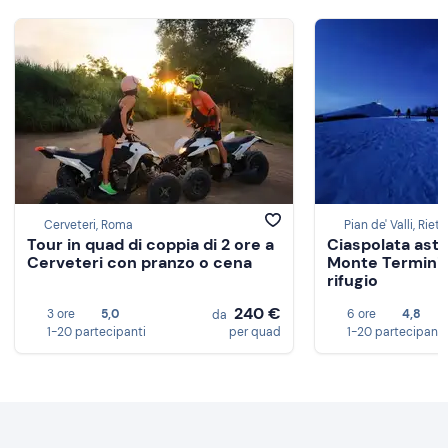
Cerveteri, Roma
Pian de' Valli, Rieti
Tour in quad di coppia di 2 ore a
Ciaspolata ast
Cerveteri con pranzo o cena
Monte Terminill
rifugio
240 €
3 ore
5,0
6 ore
4,8
da
1-20 partecipanti
per quad
1-20 partecipanti