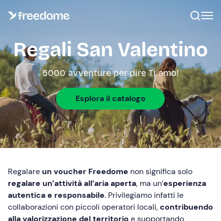
Regali San Valentino
5000 avventure per dire Ti amo!
Esplora il catalogo
Regalare
un voucher Freedome
non significa solo
regalare un’attività all’aria aperta
, ma un’
esperienza
autentica e responsabile
. Privilegiamo infatti le
collaborazioni con piccoli operatori locali,
contribuendo
alla valorizzazione del territorio
e supportando