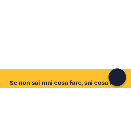
Crea un account Freedome
Unisciti a una community di avventurieri come te e
colleziona ricordi indimenticabili!
Continua con l'email
Se non sai mai cosa fare, sai cosa fare
Scrivi la tua email e scopri tante alternative all'aperitivo
e al divano
Indirizzo email