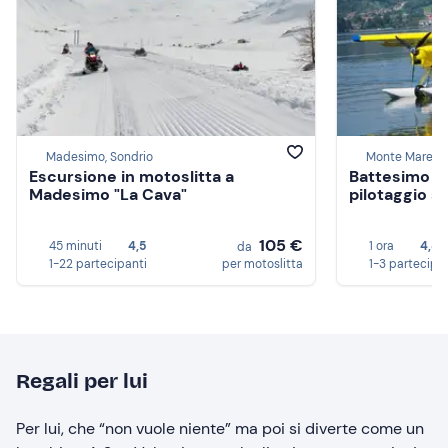
Madesimo, Sondrio
Monte Marenzo
Escursione in motoslitta a
Battesimo de
Madesimo "La Cava"
pilotaggio s
105 €
45 minuti
4,5
1 ora
4,8
da
1-22 partecipanti
per motoslitta
1-3 partecipa
Regali per lui
Per lui, che “non vuole niente” ma poi si diverte come un