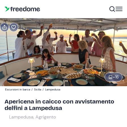
Prenota o regala
Prenota
Regala
Modifica
Navigate
forward
Modifica
18:00
to
interact
+
16
with
Intero
1
the
80 €
Escursioni in barca
/
Sicilia
/
Lampedusa
calendar
and
Apericena in caicco con avvistamento
Ridotto
0
select
delfini a Lampedusa
60 €
a
Lampedusa, Agrigento
date.
Gratuito
0
Press