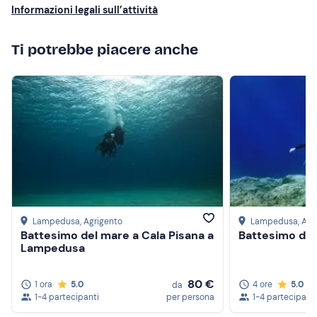
Informazioni legali sull’attività
Se hai
allergie e/o intolleranze alimentari
contatta lo
skipper ai recapiti indicati nell'e-mail di conferma della
Ti potrebbe piacere anche
prenotazione per comunicarle.
Abbigliamento consigliato
Costume da bagno
Abbigliamento comodo adatto alla stagione
Non dimenticare di portare
Telo mare
Lampedusa
, Agrigento
Lampedusa
, Ag
Battesimo del mare a Cala Pisana a
Battesimo de
Lampedusa
80 €
1 ora
5.0
4 ore
5.0
da
1-4 partecipanti
per persona
1-4 partecipanti