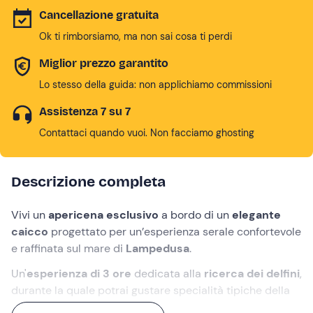
Cancellazione gratuita
Ok ti rimborsiamo, ma non sai cosa ti perdi
Miglior prezzo garantito
Lo stesso della guida: non applichiamo commissioni
Assistenza 7 su 7
Contattaci quando vuoi. Non facciamo ghosting
Descrizione completa
Vivi un
apericena esclusivo
a bordo di un
elegante
caicco
progettato per un’esperienza serale confortevole
e raffinata sul mare di
Lampedusa
.
Un'
esperienza di 3 ore
dedicata alla
ricerca dei delfini
,
durante la quale potrai gustare specialità tipiche della
cucina siciliana in un’
atmosfera rilassante e curata
,