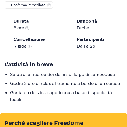
0 €
Conferma immediata
the
question
mark
Durata
Difficoltà
key
3 ore
Facile
to
Cancellazione
Partecipanti
get
Rigida
Da 1 a 25
the
keyboard
shortcuts
L’attività in breve
for
Salpa alla ricerca dei delfini al largo di Lampedusa
changing
dates.
Goditi 3 ore di relax al tramonto a bordo di un caicco
Gusta un delizioso apericena a base di specialità
locali
Perché scegliere Freedome