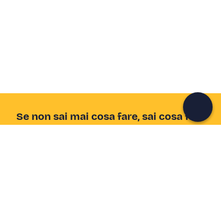
Se non sai mai cosa fare, sai cosa fare
Scrivi la tua email e scopri tante alternative all'aperitivo
e al divano
Indirizzo email
Iscriviti ora