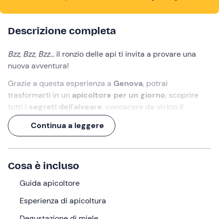
Descrizione completa
Bzz, Bzz, Bzz...
il ronzio delle api ti invita a provare una
nuova avventura!
Grazie a questa esperienza a
Genova
, potrai
trasformarti in un
apicoltore per un giorno
, scoprire
tutti i
segreti dell'alveare
, conoscere da vicino il
mondo delle api
e
degustare il miele
che producono!
Continua a leggere
Preparati a rendere gli impollinatori i tuoi insetti
preferiti!
Cosa è incluso
Cosa faremo
Guida apicoltore
L'appuntamento è
10 minuti prima
dell’orario
selezionato nel punto di ritrovo a
Genova (GE)
.
Esperienza di apicoltura
Ad attenderci ci sarà la
guida apicoltore
, che ci
Degustazione di miele