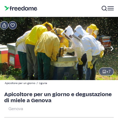
Prenota o regala
Prenota
Regala
Modifica
Navigate
forward
Modifica
09:00
to
interact
+
7
with
Partecipanti
1
the
55 €
Apicoltore per un giorno
/
Liguria
calendar
and
Apicoltore per un giorno e degustazione
select
di miele a Genova
a
Genova
date.
Press