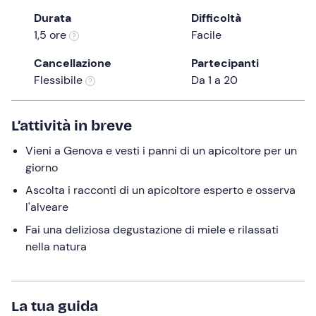
the
Durata
Difficoltà
question
1,5 ore
Facile
mark
Cancellazione
Partecipanti
key
Flessibile
Da 1 a 20
to
get
the
L’attività in breve
keyboard
Vieni a Genova e vesti i panni di un apicoltore per un
shortcuts
giorno
for
changing
Ascolta i racconti di un apicoltore esperto e osserva
dates.
l'alveare
Fai una deliziosa degustazione di miele e rilassati
nella natura
La tua guida