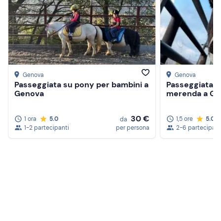
Genova
Genova
Passeggiata su pony per bambini a
Passeggiata co
Genova
merenda a Ge
30 €
1 ora
5.0
1,5 ore
5.0
da
1-2 partecipanti
per persona
2-6 partecipant