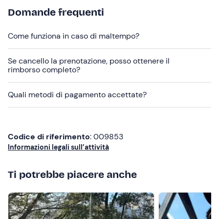
L'esperienza si svolge da
marzo a settembre
ed è
Domande frequenti
confermata al raggiungimento del numero
minimo di 2
partecipanti
.
Come funziona in caso di maltempo?
I
cani
non sono ammessi.
Se cancello la prenotazione, posso ottenere il
In loco è presente
parcheggio gratuito
. Il punto di
rimborso completo?
ritrovo non è raggiungibile con i
mezzi pubblici
.
Quali metodi di pagamento accettate?
In loco sarà possibile
acquistare i prodotti
assaggiati
durante la degustazione e i loro derivati.
Abbigliamento consigliato
Codice di riferimento
: 009853
Abbigliamento comodo e adatto alla stagione (no
Informazioni legali sull’attività
tessuto sintetico)
Ti potrebbe piacere anche
Calze alte
Pantaloni lunghi
Scarpe chiuse