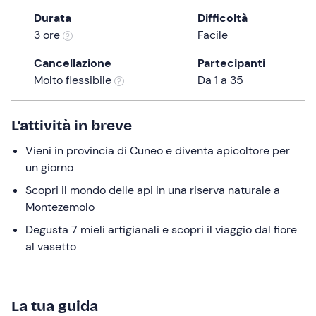
the
Durata
Difficoltà
question
3 ore
Facile
mark
Cancellazione
Partecipanti
key
Molto flessibile
Da 1 a 35
to
get
the
L’attività in breve
keyboard
Vieni in provincia di Cuneo e diventa apicoltore per
shortcuts
un giorno
for
changing
Scopri il mondo delle api in una riserva naturale a
dates.
Montezemolo
Degusta 7 mieli artigianali e scopri il viaggio dal fiore
al vasetto
La tua guida