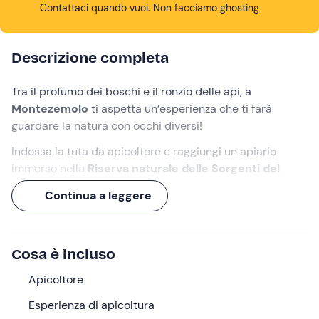
Contattaci quando vuoi. Non facciamo ghosting
Descrizione completa
Tra il profumo dei boschi e il ronzio delle api, a
Montezemolo
ti aspetta un’esperienza che ti farà
guardare la natura con occhi diversi!
Indossa la tuta da apicoltore e raggiungi un apiario
immerso nella
Riserva naturale delle Sorgenti del
Belbo
per scoprire
da vicino la
vita all'interno
Continua a leggere
dell'alveare
. In compagnia di un
apicoltore
,
assisterai
all’apertura dell’arnia e farai visita a un
laboratorio di
smielatura
per comprendere i passaggi che portano al
Cosa è incluso
vasetto di miele.
E per concludere l'esperienza in bellezza, potrai
Apicoltore
partecipare a una fantastica
degustazione di 7 mieli
e
Esperienza di apicoltura
altri prodotti dell’alveare!