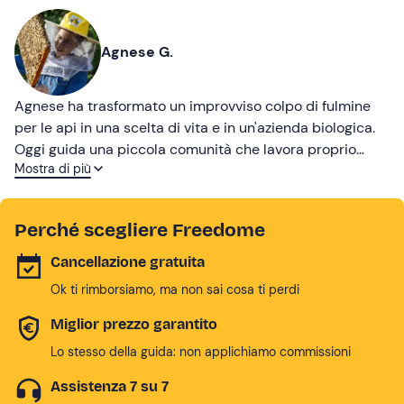
Agnese G.
Agnese ha trasformato un improvviso colpo di fulmine
per le api in una scelta di vita e in un'azienda biologica.
Oggi guida una piccola comunità che lavora proprio
Mostra di più
come un alveare, mossa da un profondo rispetto per la
natura. Attraverso la cura del territorio, Agnese produce
miele che racconta la bellezza di una vita a ritmo lento.
Perché scegliere Freedome
Cancellazione gratuita
Ok ti rimborsiamo, ma non sai cosa ti perdi
Miglior prezzo garantito
Lo stesso della guida: non applichiamo commissioni
Assistenza 7 su 7