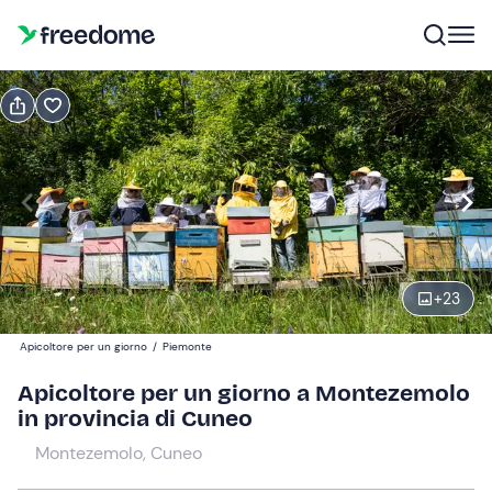
Prenota o regala
Prenota
Regala
Modifica
Navigate
forward
Modifica
14:30
to
interact
+
23
with
Adulti
1
the
50 €
Apicoltore per un giorno
/
Piemonte
calendar
and
Apicoltore per un giorno a Montezemolo
Bambini
0
select
in provincia di Cuneo
20 €
a
Montezemolo, Cuneo
date.
Press