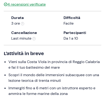
4
recensioni verificate
the
question
mark
Durata
Difficoltà
key
3 ore
Facile
to
Cancellazione
Partecipanti
get
Last minute
Da 1 a 10
the
keyboard
shortcuts
L’attività in breve
for
changing
Vieni sulla Costa Viola in provincia di Reggio Calabria
dates.
e fai il tuo battesimo del mare
Scopri il mondo delle immersioni subacquee con una
lezione teorica di trenta minuti
Immergiti fino a 6 metri con un istruttore esperto e
ammira le forme marine della zona