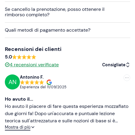
Se cancello la prenotazione, posso ottenere il
Altre informazioni
rimborso completo?
L'attività è disponibile
da metà aprile a metà
novembre
.
Quali metodi di pagamento accettate?
Il punto di ritrovo non è raggiungibile con i
mezzi
pubblici
mentre in loco sono presenti
parcheggi
Recensioni dei clienti
gratuiti
. Richiedendolo in anticipo tramite i contatti
5.0
presenti nell'e-mail di conferma della prenotazione e
4
recensioni verificate
Consigliate
pagando un sovrapprezzo in loco (carta o contanti) è
possibile usufruire di un
servizio transfer
dall'aeroporto
Antonino F.
AN
Consigliate
di Reggio Calabria, da quello di Lamezia Terme e dal
Esperienza del
11/09/2025
centro di Palmi.
Più recenti
Ho avuto il...
Presso la struttura sono presenti spogliatoi, docce, WC e
Meno recenti
Ho avuto il piacere di fare questa esperienza mozzafiato
un deposito per gli oggetti di valore (servizi inclusi). Il
due giorni fa! Dopo un'accurata e puntuale lezione
trasferimento
al sito d'immersione avverrà con le
Più alte
teorica sull'attrezzatura e sulle nozioni di base si è
proprie automobili o, se necessario, con i mezzi degli
Mostra di più
passati all'immersione vera e propria. Prima esperienza
organizzatori dell'attività.
Più basse