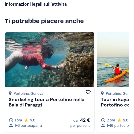
di ritrovo è
raggiungibile con mezzi pubblici
.
Informazioni legali sull’attività
Abbigliamento consigliato
Ti potrebbe piacere anche
Costume da bagno
Abbigliamento adatto alla stagione
Portofino
, Genova
Portofino
, Genov
Snorkeling tour a Portofino nella
Tour in kayak 
Baia di Paraggi
Portofino con 
42 €
1 ora
5.0
2 ore
5.0
da
1-8 partecipanti
per persona
1-16 partecipant