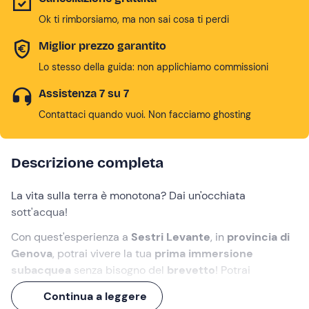
Ok ti rimborsiamo, ma non sai cosa ti perdi
Miglior prezzo garantito
Lo stesso della guida: non applichiamo commissioni
Assistenza 7 su 7
Contattaci quando vuoi. Non facciamo ghosting
Descrizione completa
La vita sulla terra è monotona? Dai un'occhiata
sott'acqua!
Con quest'esperienza a
Sestri Levante
, in
provincia di
Genova
, potrai vivere la tua
prima immersione
subacquea
senza bisogno del
brevetto
! Potrai
esplorare le acque della zona
fino a 8 metri di
Continua a leggere
profondità
insieme al tuo
istruttore
e vedere
saraghi
,