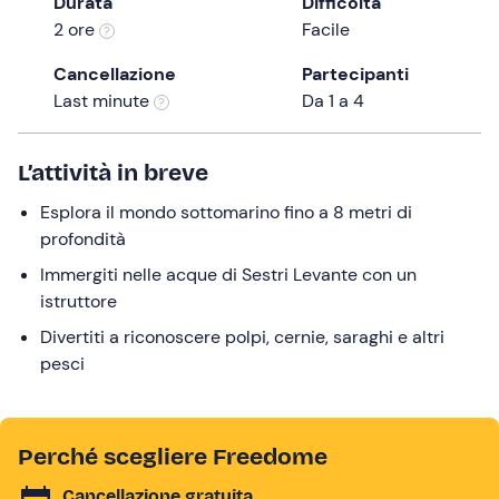
Durata
Difficoltà
the
2 ore
Facile
question
Cancellazione
Partecipanti
mark
Last minute
Da 1 a 4
key
to
get
L’attività in breve
the
Esplora il mondo sottomarino fino a 8 metri di
keyboard
profondità
shortcuts
for
Immergiti nelle acque di Sestri Levante con un
changing
istruttore
dates.
Divertiti a riconoscere polpi, cernie, saraghi e altri
pesci
Perché scegliere Freedome
Cancellazione gratuita