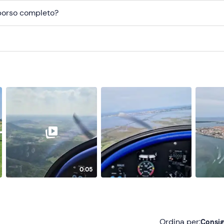
mborso completo?
0:05
Ordina per:
Consig