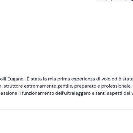
Consigliate
Più recenti
Meno recenti
Più alte
Più basse
olli Euganei. È stata la mia prima esperienza di volo ed è stat
sione il funzionamento dell’ultraleggero e tanti aspetti del 
enza davvero emozionante e quel pizzico di adrenalina che ci s