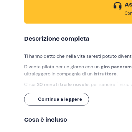
As
Con
Descrizione completa
Ti hanno detto che nella vita saresti potuto diventa
Diventa pilota per un giorno con un
giro panorami
ultraleggero in compagnia di un
istruttore
.
Circa
20 minuti tra le nuvole
, per sancire l'inizi
Cosa faremo
Continua a leggere
L'appuntamento sarà
15 minuti prima
dell'orario 
dall
'istruttore di volo
che ti accompagnerà in que
Cosa è incluso
Dopo un
briefing iniziale
sulle norme di sicurezza 