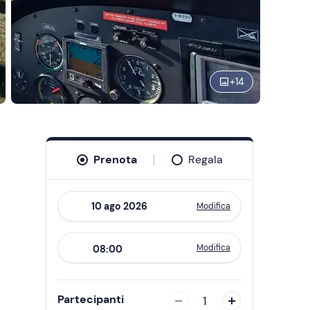
+
14
Prenota
Regala
Modifica
Navigate
forward
Modifica
08:00
to
interact
with
Partecipanti
1