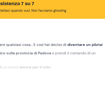
sistenza 7 su 7
tattaci quando vuoi. Non facciamo ghosting
re qualsiasi cosa... E così hai deciso di
diventare un
pilota
!
co sulla
provincia di Padova
e prendi il comando di un
o di un nuovo
amore per il volo
!
selezionato in fase di prenotazione a
Monselice (PD)
. Verrai a
sta esperienza.
e sui comandi di volo condiviso con gli altri partecipanti, sara