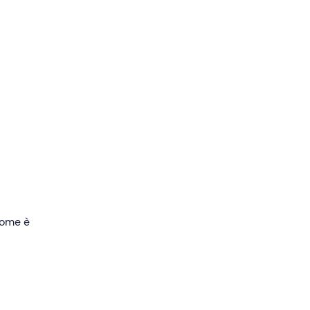
a
mandi
entura
 volo.
 come è