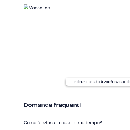
Attenzione!
L'esperienza di volo in ultraleggero è
ti contatterà 2 giorni prima della data di svolgim
meteo.
L'attività si svolge
tutto l'anno
.
La
durata totale dell'esperienza
potrebbe variar
In loco è presente un
parcheggio gratuito
. Il pu
Il
velivolo
è un ultraleggero Eurostar Evecktor do
velivolo sono presenti 1 istruttore di volo e 1 parte
Eventuali
accompagnatori
possono attendere al
L’indirizzo esatto ti verrà inviato 
guinzaglio
.
Abbigliamento consigliato
Domande frequenti
Abbigliamento comodo adatto alla stagione
Come funziona in caso di maltempo?