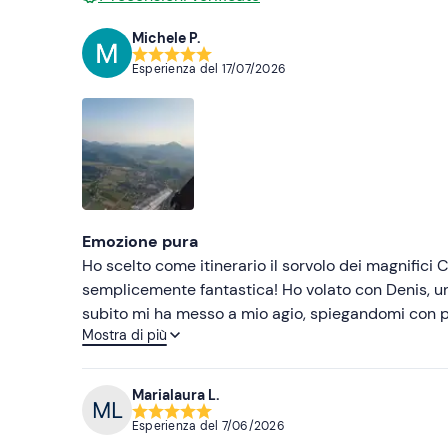
Michele P.
Esperienza del
17/07/2026
Emozione pura
Ho scelto come itinerario il sorvolo dei magnifici C
semplicemente fantastica! Ho volato con Denis, un istruttore estremamente gentile, preparato e professionale. Fin da
subito mi ha messo a mio agio, spiegandomi con pas
Mostra di più
che non conoscevo. Abbiamo utilizzato un ultraleggero ad ala bassa, che rende il volo ancora più coinvolgente e
sportivo, soprattutto durante le virate. Un’esperi
Marialaura L.
Esperienza del
7/06/2026