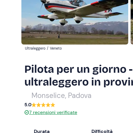
Ultraleggero
/
Veneto
Pilota per un giorno -
ultraleggero in prov
Monselice, Padova
5.0
7
recensioni verificate
Durata
Difficoltà