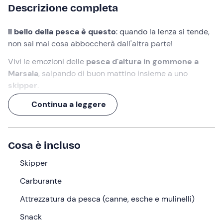
Descrizione completa
Il bello della pesca è questo
: quando la lenza si tende,
non sai mai cosa abboccherà dall'altra parte!
Vivi le emozioni delle
pesca d'altura in gommone a
Marsala
, salpando di buon mattino insieme a uno
skipper
.
Apprendi diverse
tecniche di pesca
, scopri quali
pesci
Continua a leggere
ti aspettano all'amo e trascorri una
giornata
avventurosa sul mare della Sicilia
!
Cosa è incluso
Cosa faremo
Skipper
Ci incontreremo con
15 minuti d'anticipo
al punto di
ritrovo a
Marsala (TP)
. Ad accoglierci troveremo lo
Carburante
skipper
che ci darà il benvenuto a bordo del suo
Attrezzatura da pesca (canne, esche e mulinelli)
gommone da pesca
.
Snack
Salperemo verso le
zone più pescose
, spostandoci tra