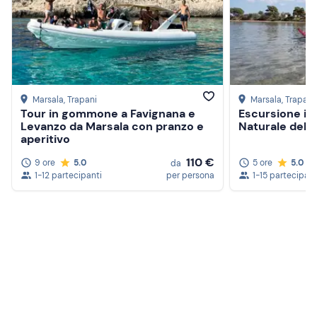
Marsala
, Trapani
Marsala
, Trapani
Tour in gommone a Favignana e
Escursione in 
Levanzo da Marsala con pranzo e
Naturale dell
aperitivo
110 €
9 ore
5.0
5 ore
5.0
da
1-12 partecipanti
per persona
1-15 partecipant