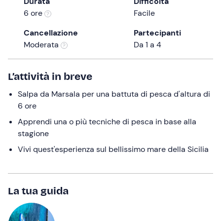
Durata
Difficoltà
the
6 ore
Facile
question
Cancellazione
Partecipanti
mark
Moderata
Da 1 a 4
key
to
get
L’attività in breve
the
Salpa da Marsala per una battuta di pesca d'altura di
keyboard
6 ore
shortcuts
for
Apprendi una o più tecniche di pesca in base alla
changing
stagione
dates.
Vivi quest'esperienza sul bellissimo mare della Sicilia
La tua guida