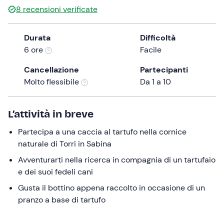
27,50 €
8
recensioni verificate
the
question
mark
Durata
Difficoltà
key
6 ore
Facile
to
Cancellazione
Partecipanti
get
Molto flessibile
Da 1 a 10
the
keyboard
shortcuts
L’attività in breve
for
changing
Partecipa a una caccia al tartufo nella cornice
dates.
naturale di Torri in Sabina
Avventurarti nella ricerca in compagnia di un tartufaio
e dei suoi fedeli cani
Gusta il bottino appena raccolto in occasione di un
pranzo a base di tartufo