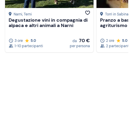
Narni
, Terni
Torri in Sabina
, R
Degustazione vini in compagnia di
Pranzo a base 
alpaca e altri animali a Narni
agriturismo in 
70 €
3 ore
5.0
2 ore
5.0
da
1-10 partecipanti
per persona
2 partecipanti