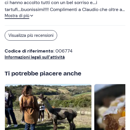
ci hanno accolto tutti con un bel sorriso e....i
tartufi....buonissimi!!!! Complimenti a Claudio che oltre ad
Mostra di più
essere un bravissimo "tartufaio" è anche un ottimo
chef!!!! Grazie a tutti!
Visualizza più recensioni
Codice di riferimento
: 006774
Informazioni legali sull’attività
Ti potrebbe piacere anche