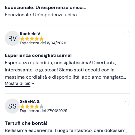
bambini.
Più recenti
Eccezionale. Un'esperienza unica...
In loco è presente
parcheggio gratuito
. Il punto di
Meno recenti
Eccezionale. Un'esperienza unica
ritrovo
non è raggiungibile con mezzi pubblici
. È
Più alte
disponibile il supplementare servizio navetta da e per la
Rachele V.
stazione ferroviaria di Poggio Mirteto al costo di €20,00
Più basse
per gruppo andata e ritorno.
Esperienza del
8/04/2026
Abbigliamento consigliato
Esperienza consigliatissima!
Esperienza splendida, consigliatissima! Divertente,
Abbigliamento comodo adatto alla stagione
interessante...e gustosa! Siamo stati accolti con la
Giacca impermeabile
massima cordialità e disponibilità, abbiamo mangiato
Mostra di più
molto bene davanti ad uno splendido panorama e le
Scarpe da trekking o da ginnastica
nostre figlie sono state felicissime di poter giocare con
Non dimenticare di portare
gli adorabili cuccioli di cani da tartufo. La caccia al
SERENA S.
tartufo è stata avvincente ed istruttiva, nonchè molto
Scarpe di ricambio
Esperienza del
27/03/2025
fruttuosa. Consiglio caldamente l'esperienza!
Tartufi che bontà!
Bellissima esperienza! Luogo fantastico, cani dolcissimi,