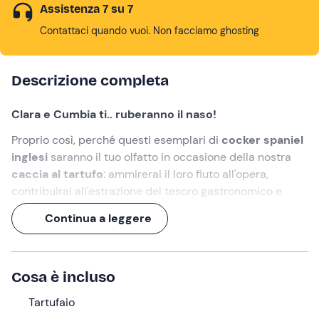
Assistenza 7 su 7
Contattaci quando vuoi. Non facciamo ghosting
Descrizione completa
Clara e Cumbia ti.. ruberanno il naso!
Proprio così, perché questi esemplari di
cocker spaniel
inglesi
saranno il tuo olfatto in occasione della nostra
caccia al tartufo
: ammirerai il loro fiuto all'opera,
contribuirai all'estrazione del tesoro gastronomico e
gusterai il frutto della tua ricerca durante un
pranzo a
Continua a leggere
tema tartufo
.
Una giornata all'insegna del tartufo
, per ri-scoprirne
profumo e sapore come fosse la prima volta!
Cosa è incluso
Cosa faremo
Tartufaio