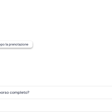
 anticipo
rispetto all'orario di inizio dell'attività. L'
orario
selezi
La guida ti contatterà il giorno prima dell'esperienza per comun
condizioni.
te indicate in calendario
ed è confermata al raggiungimento
so
nella quota di partecipazione.
dopo la prenotazione
e. A un costo aggiuntivo di
3€
(da pagare in loco) è possibile
ssato, richiedila alla guida dopo la prenotazione.
mborso completo?