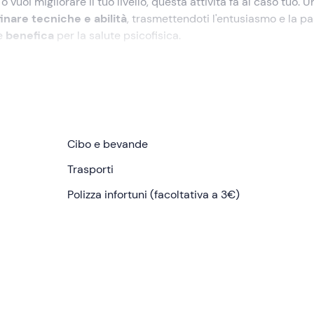
o vuoi migliorare il tuo livello, questa attività fa al caso tuo. U
finare tecniche e abilità
, trasmettendoti l'entusiasmo e la p
te
benefica
per la salute psicofisica.
 ognuno ed è focalizzato su tre elementi:
tecniche di
di allenamento
per corpo e mente.
e non vedrai l'ora di affrontare le prossime scalate!
Cibo e bevande
icato dalla
guida
dopo la conferma della prenotazione, entro 
Trasporti
 tante località adatte al
corso di arrampicata
, che verrà sce
ratteristiche del gruppo: dalla
Polizza infortuni (facoltativa a 3€)
Valtellina
alla
Val Masino
, dall
voli dove a farla da padrone è la
natura incontaminata
.
un
briefing introduttivo
sulle attività della giornata. Ai princi
gni caso, sarà una buona occasione per tutti per ripassare i
arte della lezione ai
metodi di sicurezza
e alla gestione dei 
ttrezzatura
e i sistemi di assicurazione, apprenderemo la