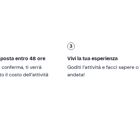
 affrontare le tecniche di
progressione fondamentale
e
 motori
più efficaci, i
movimenti
e le posizioni corrette che 
a minimizzando lo sforzo.
occio mentale
in una disciplina come l'arrampicata, che ha t
cere consapevolezza e la propriocezione con l'
arrampicata
3
g
, che ci spingerà a trovare nuove soluzioni di adattamento.
ove a cronometro
per abituarci a gestire il tempo e la press
sposta entro 48 ore
Vivi la tua esperienza
i conferma, ti verrà
Goditi l’attività e facci sapere
 break e pausa per il pranzo a sacco.
 il costo dell’attività
andata!
su un
metodo personalizzabile
ed è aperto sia ai principianti 
are la tecnica. Per partecipare è necessario essere in buona 