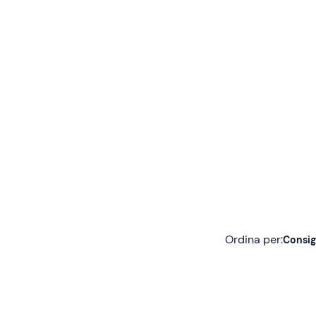
Ordina per:
Consig
Consigliate
Più recenti