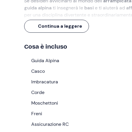
Se desideri avvicinarti al mondo dell'
arrampicata
guida alpina
ti insegnerà le
basi
e ti aiuterà ad
af
per una disciplina divertente e straordinariamen
Il
corso di 6 ore
viene modellato sulle esigenze di
Continua a leggere
progressione
,
metodi di sicurezza
ed
esercizi 
Alla fine dell'esperienza avrai acquisito sicurezza 
Cosa è incluso
Cosa faremo
Guida Alpina
Ci incontreremo alle
9:00
nel punto di ritrovo ind
Casco
da
Caspoggio (SO)
. Da lì raggiungeremo una delle
dalla guida in base alle condizioni meteo e alle ca
Imbracatura
Valmalenco
alla
Val di Mello
, tutti luoghi incante
Corde
Raggiunta la località del corso, si comincerà con 
Moschettoni
verranno fornite
nozioni teoriche di base
e, in o
concetti chiave dell'arrampicata
Freni
. Dedicheremo p
in situazioni particolari. Impareremo a utilizzare l'
a
Assicurazione RC
nodologia
di base e specifica.