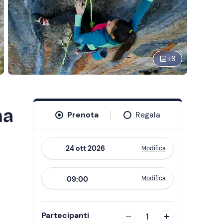
+
8
na
Prenota
Regala
Modifica
Navigate
forward
Modifica
09:00
to
interact
with
Partecipanti
1