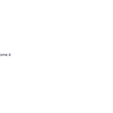
ci
anti
ione, e
 come è
e sia a
forma