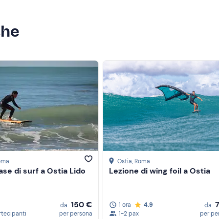
che
Roma
Ostia
, Roma
se di surf a Ostia Lido
Lezione di wing foil a Ostia
150 €
1 ora
4.9
da
da
rtecipanti
per persona
1-2 pax
per pe