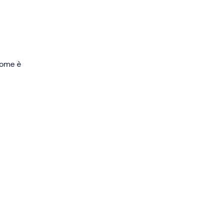
i a
 come è
ti
mento