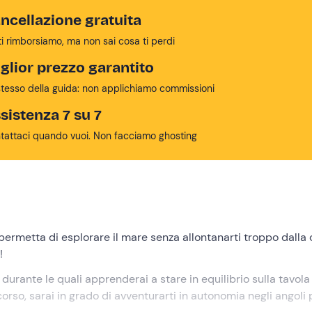
ncellazione gratuita
ti rimborsiamo, ma non sai cosa ti perdi
glior prezzo garantito
stesso della guida: non applichiamo commissioni
sistenza 7 su 7
tattaci quando vuoi. Non facciamo ghosting
permetta di esplorare il mare senza allontanarti troppo dalla 
!
, durante le quali apprenderai a stare in equilibrio sulla tavola
rso, sarai in grado di avventurarti in autonomia negli angoli 