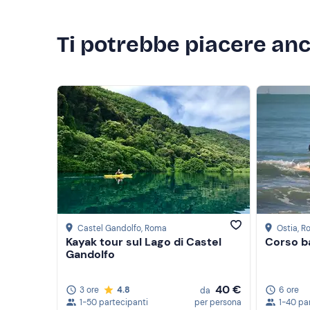
Ti potrebbe piacere an
Castel Gandolfo
, Roma
Ostia
, 
Kayak tour sul Lago di Castel
Corso ba
Gandolfo
40 €
3 ore
4.8
6 ore
da
1-50 partecipanti
per persona
1-40 pa