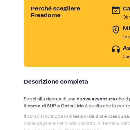
Perché scegliere
Ca
Freedome
Ok 
Mi
Lo 
As
Con
Descrizione completa
Se sei alla ricerca di una
nuova avventura
che ti 
il
corso di SUP a Ostia Lido
è quello che fa per te
Il corso si sviluppa in
3 lezioni da 2 ore ciascuna
come pagaiare nel modo corretto. Al termine del co