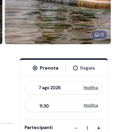
+
5
Prenota
Regala
Modifica
Navigate
forward
Modifica
11:30
to
interact
with
Partecipanti
1