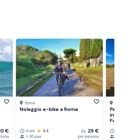
Roma
Ostia
, Roma
Noleggio e-bike a Roma
Passeggiata 
intermedi in
Fusano
70 €
25 €
4 ore
4.3
2 ore
4.9
da
rsona
1-30 pax
per persona
1-4 partecipa