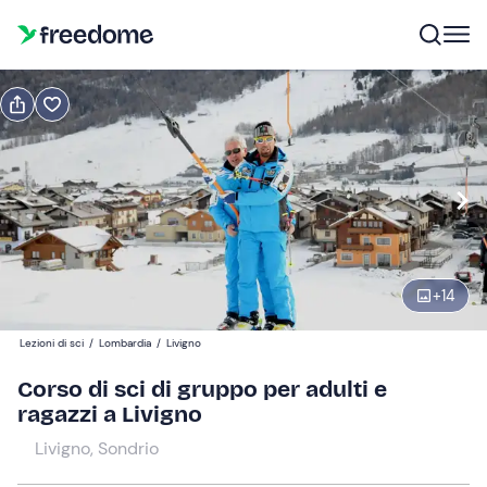
Prenota o regala
Prenota
Regala
Modifica
Navigate
forward
Modifica
09:00
to
interact
+
14
with
Partecipanti
1
the
175 €
Lezioni di sci
/
Lombardia
/
Livigno
calendar
and
Corso di sci di gruppo per adulti e
select
ragazzi a Livigno
a
Livigno, Sondrio
date.
Press