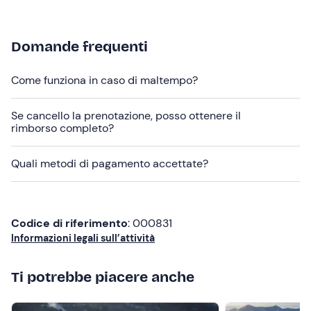
lo
skipass
direttamente presso la scuola.
Abbigliamento consigliato
Domande frequenti
Abbigliamento da sci
Come funziona in caso di maltempo?
Non dimenticare di portare
attrezzatura completa da sci
Se cancello la prenotazione, posso ottenere il
rimborso completo?
casco
Quali metodi di pagamento accettate?
skipass
Codice di riferimento
: 000831
Informazioni legali sull’attività
Ti potrebbe piacere anche