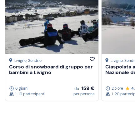
Livigno
, Sondrio
Livigno
, Sondrio
Corso di snowboard di gruppo per
Ciaspolata all
bambini a Livigno
Nazionale dell
159 €
6 giorni
2,5 ore
4.9
da
1-10 partecipanti
per persona
1-20 partecipan