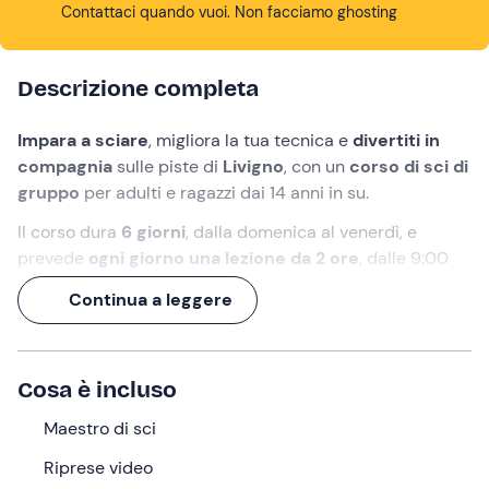
Contattaci quando vuoi. Non facciamo ghosting
Descrizione completa
Impara a sciare
, migliora la tua tecnica e
divertiti in
compagnia
sulle piste di
Livigno
, con un
corso di sci di
gruppo
per adulti e ragazzi dai 14 anni in su.
Il corso dura
6 giorni
, dalla domenica al venerdì, e
prevede
ogni giorno una lezione da 2 ore
, dalle 9:00
alle 11:00, dalle 10:00 alle 12:00 oppure dalle 11:00 alle
Continua a leggere
13:00 (a seconda della stagionalità), in
piccoli gruppi di
massimo 10 partecipanti
, omogenei per età e livello.
Cosa faremo
Cosa è incluso
Il corso si svolge nella
ski area di Livigno (SO)
, con il
Maestro di sci
punto di ritrovo all'
impianto n.20
. Il primo giorno,
la
Riprese video
domenica
, gli iscritti verranno suddivisi
in base ad età