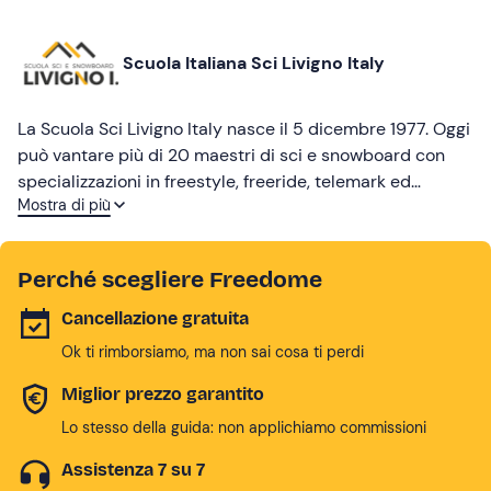
Scuola Italiana Sci Livigno Italy
La Scuola Sci Livigno Italy nasce il 5 dicembre 1977. Oggi
può vantare più di 20 maestri di sci e snowboard con
specializzazioni in freestyle, freeride, telemark ed
Mostra di più
insegnamento ai disabili. La nostra scuola offre lezioni
collettive ed individuali per tutti. Le lezioni collettive
prevedono la ripresa video e si concludono con una gara
Perché scegliere Freedome
di fine corso. I nostri maestri parlano italiano, inglese,
francese, spagnolo e tedesco. Ti aspettiamo al campo
Cancellazione gratuita
scuola n. 20, a Livigno!
Ok ti rimborsiamo, ma non sai cosa ti perdi
Miglior prezzo garantito
Lo stesso della guida: non applichiamo commissioni
Assistenza 7 su 7