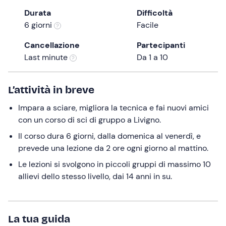
the
Durata
Difficoltà
question
6 giorni
Facile
mark
Cancellazione
Partecipanti
key
Last minute
Da 1 a 10
to
get
the
L’attività in breve
keyboard
Impara a sciare, migliora la tecnica e fai nuovi amici
shortcuts
con un corso di sci di gruppo a Livigno.
for
changing
Il corso dura 6 giorni, dalla domenica al venerdì, e
dates.
prevede una lezione da 2 ore ogni giorno al mattino.
Le lezioni si svolgono in piccoli gruppi di massimo 10
allievi dello stesso livello, dai 14 anni in su.
La tua guida