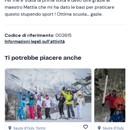
Per me e' stata la prima volta e devo dire grazie al
maestro Mattia che mi ha dato le basi per praticare
Più alte
questo stupendo sport ! Ottima scuola... gazie.
Più basse
Codice di riferimento
: 002615
Informazioni legali sull’attività
Ti potrebbe piacere anche
Sauze d'Oulx
, Torino
Sauze d'Oulx
, To