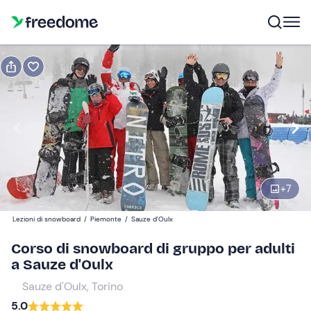
Prenota o regala
Prenota
Regala
Neofiti - 3 giorni
Modifica
Navigate
forward
Modifica
+
7
10:00
to
interact
Lezioni di snowboard
/
Piemonte
/
Sauze d'Oulx
with
Partecipanti
1
Corso di snowboard di gruppo per adulti
the
170 €
a Sauze d'Oulx
calendar
and
Sauze d'Oulx, Torino
select
5.0