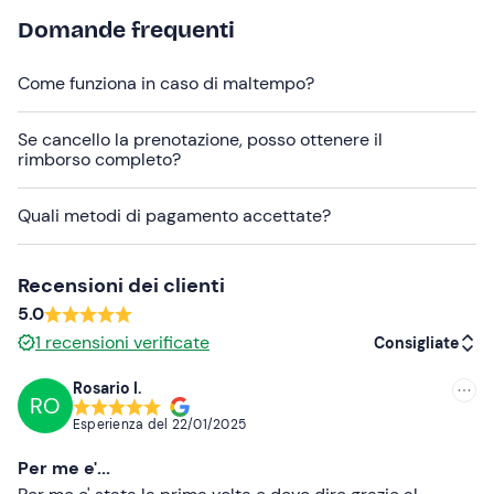
Importante:
necessario presentarsi
almeno 15 minuti
Domande frequenti
prima
della lezione. Soprattutto nei periodi di forte
affluenza, potrebbe presentarsi la coda per la salita in
Come funziona in caso di maltempo?
seggiovia: assicurati di arrivare agli impianti in tempo.
Se cancello la prenotazione, posso ottenere il
L'attrezzatura da snowboard e lo skipass non sono
rimborso completo?
inclusi, ricordati di munirtene prima delle lezioni.
Abbigliamento consigliato
Quali metodi di pagamento accettate?
Abbigliamento da snowboard
Recensioni dei clienti
Non dimenticare di portare
5.0
Attrezzatura completa da snowboard
1
recensioni verificate
Consigliate
Casco
Rosario I.
RO
Consigliate
Skipass
Esperienza del
22/01/2025
Più recenti
Per me e'...
Meno recenti