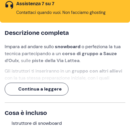
Assistenza 7 su 7
Contattaci quando vuoi. Non facciamo ghosting
Descrizione completa
Impara ad andare sullo
snowboard
o perfeziona la tua
tecnica partecipando a un
corso di gruppo a Sauze
d'Oulx
, sulle
piste della Via Lattea
.
Gli istruttori ti inseriranno in un
gruppo con altri allievi
con la tua stessa preparazione iniziale, con i quali
condividerai
avventure sulla neve
e l'orgoglio finale di
Continua a leggere
aver raggiunto gli obiettivi prefissati.
In fase di prenotazione, potrai scegliere il
corso da 6
giorni che inizia di domenica
o i
corsi da 3 e 5 giorni
Cosa è incluso
che iniziano di lunedì
. Ti aspettiamo in pista!
Istruttore di snowboard
Cosa faremo