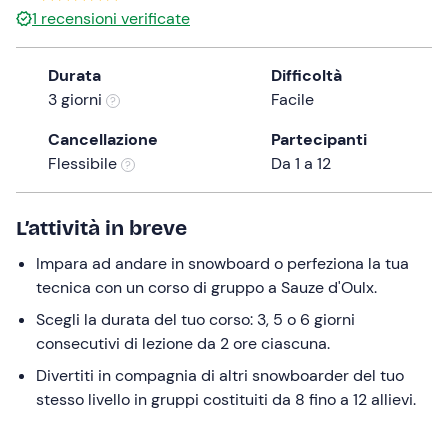
a
1
recensioni verificate
date.
Press
Durata
Difficoltà
the
3 giorni
Facile
question
mark
Cancellazione
Partecipanti
key
Flessibile
Da 1 a 12
to
get
L’attività in breve
the
keyboard
Impara ad andare in snowboard o perfeziona la tua
shortcuts
tecnica con un corso di gruppo a Sauze d'Oulx.
for
Scegli la durata del tuo corso: 3, 5 o 6 giorni
changing
consecutivi di lezione da 2 ore ciascuna.
dates.
Divertiti in compagnia di altri snowboarder del tuo
stesso livello in gruppi costituiti da 8 fino a 12 allievi.