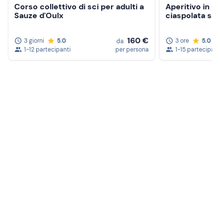
Corso collettivo di sci per adulti a
Aperitivo in r
Sauze d'Oulx
ciaspolata ser
160 €
3 giorni
5.0
3 ore
5.0
da
1-12 partecipanti
per persona
1-15 partecipant