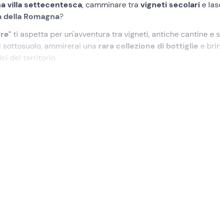
a villa settecentesca
, camminare tra
vigneti secolari
e las
 della Romagna
?
tre"
ti aspetta per un'avventura tra vigneti, antiche cantine e s
 sottosuolo, ammirerai una
rara
collezione di bottiglie
e bri
i del territorio.
 il vino come non lo hai mai fatto prima.
azienda vinicola
Casa di Noelia
, a
Predappio (FC)
, all'orario
remo con una breve
passeggiata tra i vigneti
che circondano la
oprire i segreti della
viticoltura locale
.
ione
, dove entreremo nel vivo del
processo di vinificazione
.
ino grazie a tecniche che uniscono tradizione e innovazione,
mestiere del vignaiolo.
osta in un
tunnel sotterraneo
ricco di fascino, fino all’
Archiv