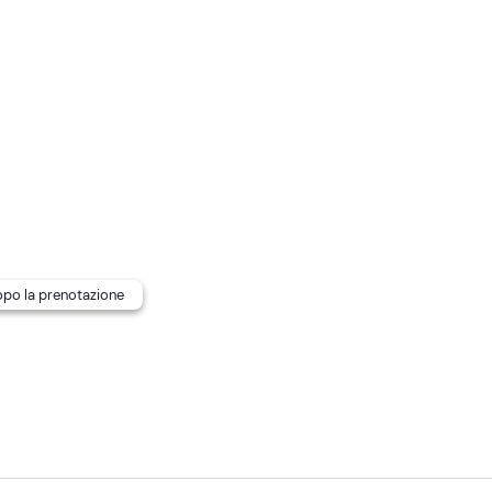
 all'organizzatore ai contatti di riferimento che riceverai via
pubblici.
dopo la prenotazione