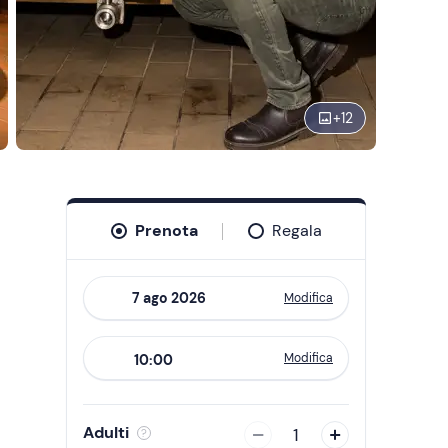
+
12
Prenota
Regala
Modifica
Navigate
forward
Modifica
10:00
to
interact
with
Adulti
1