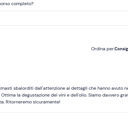
mborso completo?
Ordina per:
Consig
Consigliate
Più recenti
Meno recenti
asti sbalorditi dall'attenzione ai dettagli che hanno avuto n
a . Ottima la degustazione dei vini e dell'olio. Siamo davvero grat
Più alte
nza. Ritorneremo sicuramente!
Più basse