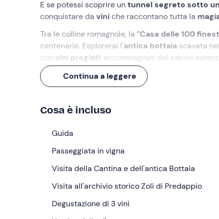
E se potessi scoprire un
tunnel segreto sotto un
conquistare da
vini
che raccontano tutta la
magia
Tra le colline romagnole, la
"Casa delle 100 fines
centenarie. Esplorerai l'
antica bottaia
scavata nel
con
vini pregiati
, accompagnati dai sapori autentic
Un'esperienza di 1 ora e mezza
che ti farà vivere
Continua a leggere
Cosa faremo
Cosa è incluso
L'appuntamento è presso la villa settecentesca e 
selezionato in fase di prenotazione.
Guida
Dopo il benvenuto da parte del personale, inizie
Passeggiata in vigna
Sarà un'occasione per immergerci nella natura e sc
Visita della Cantina e dell'antica Bottaia
Proseguiremo con la visita alla
cantina di produz
Vedremo da vicino come le uve si trasformano in v
Visita all'archivio storico Zoli di Predappio
lasciandoci guidare da
racconti affascinanti
sul 
Degustazione di 3 vini
Da qui ci addentreremo nell'
antica bottaia
, nasc