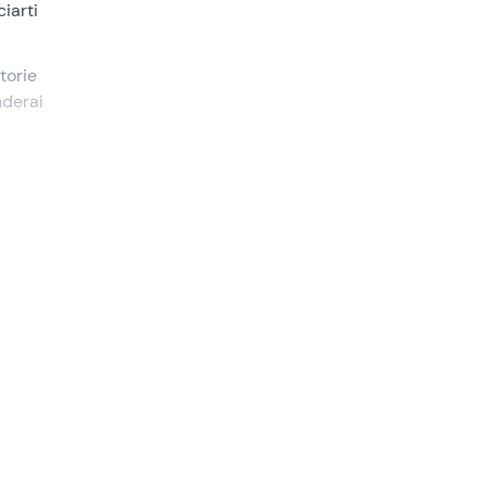
ciarti
torie
nderai
 villa.
io