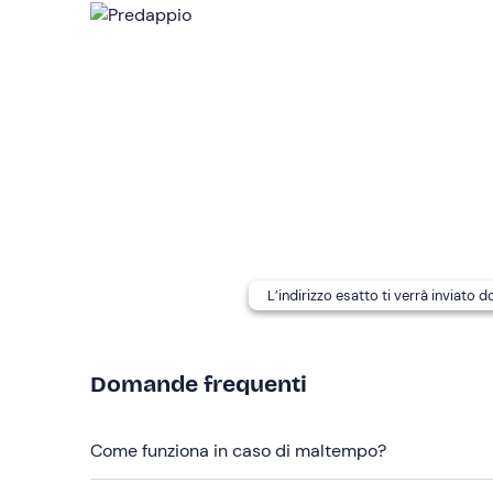
I cani sono ammessi
presso la struttura.
Hai intolleranze o allergie alimentari?
Comunicale
mail con la conferma di prenotazione.
Il luogo non è facilmente raggiungibile con i mezzi 
Abbigliamento consigliato
Abbigliamento comodo adatto alla stagione
L’indirizzo esatto ti verrà inviato 
Domande frequenti
Come funziona in caso di maltempo?