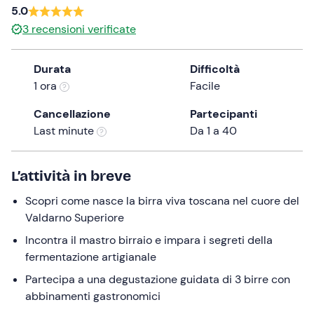
5.0
the
3
recensioni verificate
question
mark
key
Durata
Difficoltà
to
1 ora
Facile
get
Cancellazione
Partecipanti
the
Last minute
Da 1 a 40
keyboard
shortcuts
for
L’attività in breve
changing
Scopri come nasce la birra viva toscana nel cuore del
dates.
Valdarno Superiore
Incontra il mastro birraio e impara i segreti della
fermentazione artigianale
Partecipa a una degustazione guidata di 3 birre con
abbinamenti gastronomici