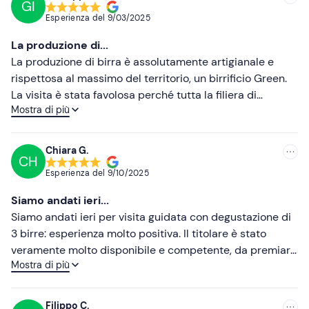
GI
Consigliate
Esperienza del
9/03/2025
Più recenti
La produzione di...
Meno recenti
La produzione di birra è assolutamente artigianale e
rispettosa al massimo del territorio, un birrificio Green.
Più alte
La visita è stata favolosa perché tutta la filiera di
Mostra di più
produzione ci è stata presentata accompagnandoci
Più basse
lungo tutte le attrezzature usate fino
all'imbottigliamento. È possibile acquistare un biglietto
Chiara G.
CH
per l'assaggio di tre birre, che spaziano magistralmente
Esperienza del
9/10/2025
tra la varietà di sapori presi nel territorio in cui questo
birrificio si trova. L'acqua è presa da una sorgente posta
Siamo andati ieri...
nel birrificio.
Siamo andati ieri per visita guidata con degustazione di
3 birre: esperienza molto positiva. Il titolare è stato
veramente molto disponibile e competente, da premiare
Mostra di più
la sua attenzione alle materie prime del territorio. Le
birre sono buone e per tutti i gusti, attualmente ne
producono 7 tipi diversi. Assolutamente consigliato.
Filippo C.