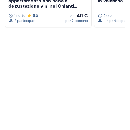
appartamento con cena e
in Valdarno
degustazione vini nel Chianti
Aretino
411 €
1 notte
5.0
2 ore
da
2 partecipanti
per 2 persone
1-4 partecipanti