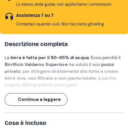
Lo stesso della guida: non applichiamo commissioni
Assistenza 7 su 7
Contattaci quando vuoi. Non facciamo ghosting
Descrizione completa
La
birra è fatta per il 90-95% di acqua
. Ecco perché il
Birrificio Valdarno Superiore
ha voluto il suo
pozzo
privato
, per attingere direttamente alla fonte e creare
birre vive, non filtrate e non pastorizzate
, a partire
proprio dall'ingrediente principale!
Qui, ogni sorso racconta una storia di ricerca e amore
Continua a leggere
per la qualità. Nessun aroma artificiale, nessun
conservante: solo ingredienti naturali, lieviti felici e un
mastro birraio
che ci mette il cuore.
Cosa è incluso
Un'esperienza che comprende una
visita guidata con