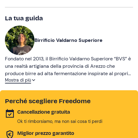
La tua guida
Birrificio Valdarno Superiore
Fondato nel 2013, il Birrificio Valdarno Superiore “BVS” è
una realtà artigiana della provincia di Arezzo che
produce birre ad alta fermentazione inspirate al proprio
Mostra di più
territorio. Orgogliosi di fare parte dell’associazione
Unionbirrai sin dalla nostra nascita, produciamo birre
utilizzando solo materie prime di alta qualità, oltre a una
Perché scegliere Freedome
dose importante di amore e passione per la terra!
Cancellazione gratuita
Ok ti rimborsiamo, ma non sai cosa ti perdi
Miglior prezzo garantito