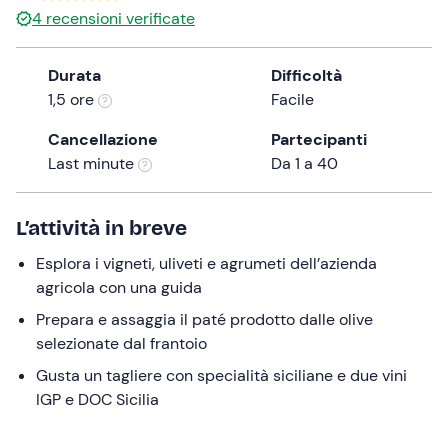
0 €
4
recensioni verificate
the
question
mark
Durata
Difficoltà
key
1,5 ore
Facile
to
Cancellazione
Partecipanti
get
Last minute
Da 1 a 40
the
keyboard
shortcuts
L’attività in breve
for
changing
Esplora i vigneti, uliveti e agrumeti dell’azienda
dates.
agricola con una guida
Prepara e assaggia il paté prodotto dalle olive
selezionate dal frantoio
Gusta un tagliere con specialità siciliane e due vini
IGP e DOC Sicilia