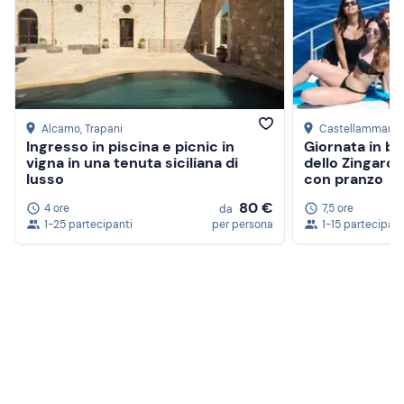
Alcamo
, Trapani
Castellammare d
Ingresso in piscina e picnic in
Giornata in ba
vigna in una tenuta siciliana di
dello Zingaro 
lusso
con pranzo
80 €
4 ore
7,5 ore
da
1-25 partecipanti
per persona
1-15 partecipant