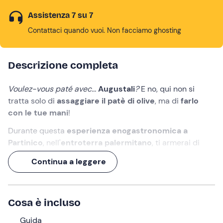
Assistenza 7 su 7
Contattaci quando vuoi. Non facciamo ghosting
Descrizione completa
Voulez-vous paté avec...
Augustali
?
E no, qui non si
tratta solo di
assaggiare il patè di olive
, ma di
farlo
con le tue mani
!
Durante questa
esperienza enogastronomica a
Partinico
, nell'
entroterra palermitano
, ti armerai di
mortaio e pestello e proverai a fare il tipico paté
Continua a leggere
siciliano.
La ricompensa? Un'incredibile
degustazione di patè
(ovviamente!),
olio extra vergine di oliva
prodotto in
Cosa è incluso
frantoio e di altre
specialità tipiche del territorio
come
salumi, formaggi, vino, miele e confetture extra.
Guida