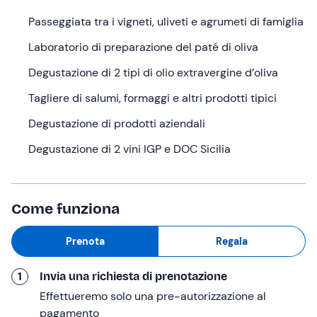
Passeggiata tra i vigneti, uliveti e agrumeti di famiglia
Cosa faremo
Laboratorio di preparazione del paté di oliva
L'appuntamento è
10 minuti prima dell'orario indicato
presso l'
azienda agricola Augustali
, situata a
Partinico
Degustazione di 2 tipi di olio extravergine d’oliva
(PA)
.
Tagliere di salumi, formaggi e altri prodotti tipici
All'arrivo, verremo accolti dalla
guida
ci accompagnerà
Degustazione di prodotti aziendali
tra i
vigneti
,
uliveti
e
agrumeti
dell'azienda agricola
mentre ci racconterà le sue radici, la storia della famiglia
Degustazione di 2 vini IGP e DOC Sicilia
e le caratteristiche di questo territorio.
Dopodiché, ci sposteremo all'interno dell'azienda o, a
seconda della stagione, sotto un porticato per il
Come funziona
laboratorio di preparazione del patè di olive
, un
prodotto tipico della zona, che non mancheremo di
Prenota
Regala
assaggiare.
1
Invia una richiesta di prenotazione
A seguire, ci verrà offerta una
degustazione di 2
tipologie di olio extra vergine di oliva
prodotto dal
Effettueremo solo una pre-autorizzazione al
frantoio, accompagnato da un
tagliere
servito al tavolo
pagamento