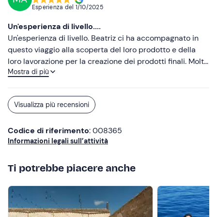
Esperienza del
1/10/2025
Un'esperienza di livello....
Un'esperienza di livello. Beatriz ci ha accompagnato in
questo viaggio alla scoperta del loro prodotto e della
loro lavorazione per la creazione dei prodotti finali. Molto
Mostra di più
gentile con ottimo cibo e confetture, struttura
incredibile, tra vigneti e animali gestiti e trattati con
amore e attenzione. Fortemente consigliato.
Visualizza più recensioni
Codice di riferimento
: 008365
Informazioni legali sull’attività
Ti potrebbe piacere anche