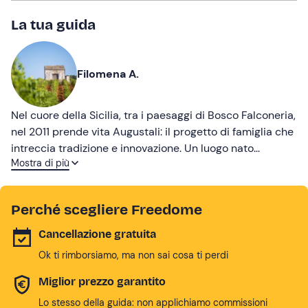
La tua guida
Filomena A.
Nel cuore della Sicilia, tra i paesaggi di Bosco Falconeria,
nel 2011 prende vita Augustali: il progetto di famiglia che
intreccia tradizione e innovazione. Un luogo nato
Mostra di più
dall’amore per la terra, con l’obiettivo di custodire e
trasmettere valori autentici di natura, rispetto
ambientale e condivisione delle radici.
Perché scegliere Freedome
Cancellazione gratuita
Ok ti rimborsiamo, ma non sai cosa ti perdi
Miglior prezzo garantito
Lo stesso della guida: non applichiamo commissioni