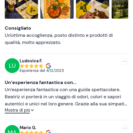
Più alte
Più basse
Consigliato
Un'ottima accoglienza, posto distinto e prodotti di
qualità, molto apprezzato.
Ludovica F.
LU
Esperienza del
4/12/2025
Un’esperienza fantastica con...
Un’esperienza fantastica con una guida spettacolare.
Beatriz vi porterà in un viaggio di odori, colori e sapori
autentici e unici nel loro genere. Grazie alla sua simpatia,
Mostra di più
competenza e passione per questa terra, vi farà sentire
a casa. Esperienza consigliatissima. Grazie di tutto
Beatriz. Un saluto da Napoli.
Mario G.
MA