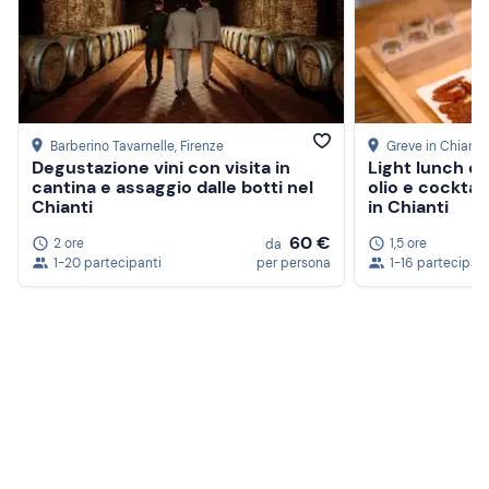
Barberino Tavarnelle
, Firenze
Greve in Chianti
Degustazione vini con visita in
Light lunch c
cantina e assaggio dalle botti nel
olio e cocktai
Chianti
in Chianti
60 €
2 ore
1,5 ore
da
1-20 partecipanti
per persona
1-16 partecipant