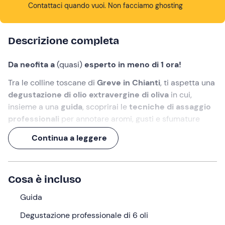
Contattaci quando vuoi. Non facciamo ghosting
Descrizione completa
Da neofita a
(quasi)
esperto in meno di 1 ora!
Tra le colline toscane di
Greve in Chianti
, ti aspetta una
degustazione di olio extravergine
di oliva
in cui,
insieme a una
guida
, scoprirai le
tecniche di assaggio
professionali
per annotare aromi, gusti e sfumature
autentiche del territorio del
Chianti
!
Continua a leggere
Cosa faremo
L’appuntamento è a
Greve in Chianti
in provincia di
Cosa è incluso
Firenze
, nella cornice delle dolci colline toscane e del
borgo storico dove incontreremo la
guida
per dare inizio
Guida
alla nostra esperienza dedicata all’
olio extravergine
Degustazione professionale di 6 oli
d’oliva
.