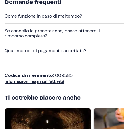
Domande frequenti
struttura ai recapiti indicati nell’e-mail di conferma della
prenotazione per segnalare eventuali esigenze
Come funziona in caso di maltempo?
specifiche.
Se cancello la prenotazione, posso ottenere il
I
cani sono ammessi
all’interno della struttura e nelle
rimborso completo?
aree dedicate alla degustazione.
Quali metodi di pagamento accettate?
In loco è presente
parcheggio a pagamento
nelle
vicinanze. Il punto di ritrovo è
raggiungibile con i mezzi
pubblici
.
Codice di riferimento
: 009583
Al termine dell'esperienza, sarà possibile acquistare i
Informazioni legali sull’attività
prodotti dell’azienda al prezzo di vendita diretta.
Ti potrebbe piacere anche