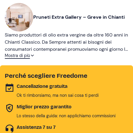
Pruneti Extra Gallery – Greve in Chianti
Siamo produttori di olio extra vergine da oltre 160 anni in
Chianti Classico. Da Sempre attenti ai bisogni dei
consumatori contemporanei promuoviamo ogni giorno la
Mostra di più
Cultura dell’Olio.
Perché scegliere Freedome
Cancellazione gratuita
Ok ti rimborsiamo, ma non sai cosa ti perdi
Miglior prezzo garantito
Lo stesso della guida: non applichiamo commissioni
Assistenza 7 su 7