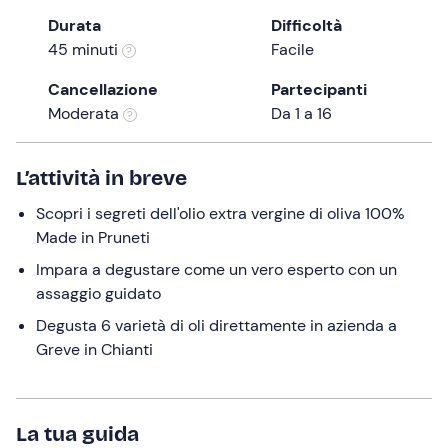
the
Durata
Difficoltà
question
45 minuti
Facile
mark
Cancellazione
Partecipanti
key
Moderata
Da 1 a 16
to
get
the
L’attività in breve
keyboard
Scopri i segreti dell'olio extra vergine di oliva 100%
shortcuts
Made in Pruneti
for
changing
Impara a degustare come un vero esperto con un
dates.
assaggio guidato
Degusta 6 varietà di oli direttamente in azienda a
Greve in Chianti
La tua guida