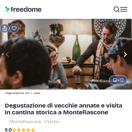
Prenota o regala
Prenota
Regala
Modifica
Navigate
forward
Modifica
10:00
to
interact
+
12
with
Partecipanti
1
the
40 €
Degustazione vini
/
Lazio
calendar
and
Degustazione di vecchie annate e visita
select
in cantina storica a Montefiascone
a
Montefiascone, Viterbo
date.
5.0
Press