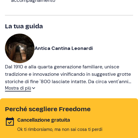
accompagnamento
La tua guida
Antica Cantina Leonardi
Dal 1910 e alla quarta generazione familiare, unisce
tradizione e innovazione vinificando in suggestive grotte
storiche di fine '800 lasciate intatte. Da circa vent'anni
Mostra di più
l'azienda apre le sue porte all'accoglienza, mossa dal
desiderio di far conoscere le bellezze e i sapori autentici
del territorio a più persone possibili.
Perché scegliere Freedome
Cancellazione gratuita
Ok ti rimborsiamo, ma non sai cosa ti perdi