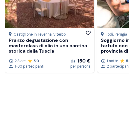
Castiglione in Teverina
, Viterbo
Todi
, Perugia
Pranzo degustazione con
Soggiorno in f
masterclass di olio in una cantina
tartufo con ap
storica della Tuscia
provincia di P
150 €
2,5 ore
5.0
1 notte
5.0
da
1-30 partecipanti
per persona
2 partecipanti