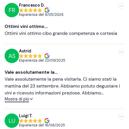
I
cani
sono
ammessi
all'interno della struttura.
Francesco D.
FR
Consigliate
Il punto di ritrovo è raggiungibile con i mezzi pubblici; in
Esperienza del
6/05/2026
loco è presente un parcheggio gratuito.
Più recenti
Ottimi vini ottimo...
Meno recenti
Ottimi vini ottimo cibo grande competenza e cortesia
Più alte
Astrid
AS
Più basse
Esperienza del
22/09/2025
Vale assolutamente la...
Vale assolutamente la pena visitarla. Ci siamo stati la
mattina del 23 settembre. Abbiamo potuto degustare i
vini e ricevuto informazioni preziose. Abbiamo
Mostra di più
acquistato quattro vini diversi. Il momento clou è stata la
successiva visita alla cantina, costruita nel 1175 e
conservata nel suo stato originale. Grazie
Luigi T.
LU
all'incredibilmente disponibile dipendente (purtroppo
Esperienza del
16/06/2025
non sappiamo il suo nome) che ci ha salutato con la