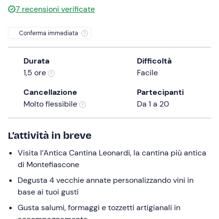
7
recensioni verificate
the
question
Conferma immediata
mark
key
to
Durata
Difficoltà
get
1,5 ore
Facile
the
Cancellazione
Partecipanti
keyboard
Molto flessibile
Da 1 a 20
shortcuts
for
changing
L’attività in breve
dates.
Visita l’Antica Cantina Leonardi, la cantina più antica
di Montefiascone
Degusta 4 vecchie annate personalizzando vini in
base ai tuoi gusti
Gusta salumi, formaggi e tozzetti artigianali in