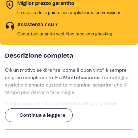
Miglior prezzo garantito
Lo stesso della guida: non applichiamo commissioni
Assistenza 7 su 7
Contattaci quando vuoi. Non facciamo ghosting
Descrizione completa
C’è un motivo se dire “sei come il buon vino” è sempre
un gran complimento. E a
Montefiascone
, tra bottiglie
storiche e annate custodite in cantina, scoprirai che il
tempo può davvero fare magie.
Vieni a scoprire l'
Antica Cantina Leonardi
e le sue
vecchie annate più prestigiose
: una selezione di
Continua a leggere
bottiglie storiche pensata per chi vuole viaggiare nel
tempo attraverso un calice.
Visiterai le mura della
cantina più antica di