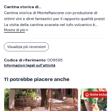
stretta di mano. Torneremmo regolarmente se non fosse
Cantina storica di...
così lontano dalla Germania.
Cantina storica di Montefiascone con produzione di
ottimi vini e direi fantastici per il rapporto qualità prezzi
La visita della cantina scavata nel tufo vulcanico è
Mostra di più
interessante e riflette la cura con cui vengono prodotti i
vini. Gentilissimo il proprietario che ci ha proposto
un’accurata degustazione Consiglio vivamente una visita
Visualizza più recensioni
Codice di riferimento
: 009595
Informazioni legali sull’attività
Ti potrebbe piacere anche
Notte inclusa