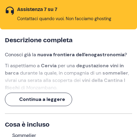
Assistenza 7 su 7
Contattaci quando vuoi. Non facciamo ghosting
Descrizione completa
Conosci già la
nuova frontiera dell'enogastronomia
?
Ti aspettiamo a
Cervia
per una
degustazione vini in
barca
durante la quale, in compagnia di un
sommelier
,
vivrai una serata alla scoperta dei
vini della Cantina I
Ricchi
di Monzambano.
Un'
esperienza di 4 ore
, che avrà tutto il sapore di un
Continua a leggere
aperitivo al tramonto vista mare...
ultra chic!
Cosa faremo
Cosa è incluso
L'appuntamento è alle ore 18:00 presso il
porto
Sommelier
turistico di Cervia (RA)
. Ad attenderci troveremo il