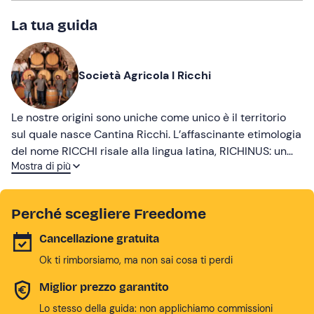
La tua guida
Società Agricola I Ricchi
Le nostre origini sono uniche come unico è il territorio
sul quale nasce Cantina Ricchi. L’affascinante etimologia
del nome RICCHI risale alla lingua latina, RICHINUS: un
Mostra di più
territorio selvatico e difficile da coltivare. La
classificazione che avrebbe dissuaso chiunque ad
investire su queste colline, non ha ostacolato la
Perché scegliere Freedome
lungimiranza di Enrico Stefanoni, trisavolo dell’attuale
proprietà, che ha piantumato a vigna questa dolce
Cancellazione gratuita
collina, ottenendo gli ottimi vini che oggi fanno di
Ok ti rimborsiamo, ma non sai cosa ti perdi
Cantina Ricchi un angolo di paradiso.
Miglior prezzo garantito
Lo stesso della guida: non applichiamo commissioni