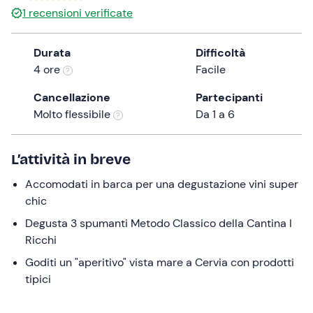
1
recensioni verificate
the
question
mark
Durata
Difficoltà
key
4 ore
Facile
to
Cancellazione
Partecipanti
get
Molto flessibile
Da 1 a 6
the
keyboard
shortcuts
L’attività in breve
for
changing
Accomodati in barca per una degustazione vini super
dates.
chic
Degusta 3 spumanti Metodo Classico della Cantina I
Ricchi
Goditi un "aperitivo" vista mare a Cervia con prodotti
tipici