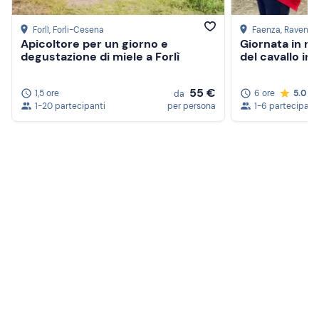
Forlì
, Forli-Cesena
Faenza
, Ravenna
Apicoltore per un giorno e
Giornata in m
degustazione di miele a Forlì
del cavallo in
55 €
1,5 ore
6 ore
5.0
da
1-20 partecipanti
per persona
1-6 partecipant