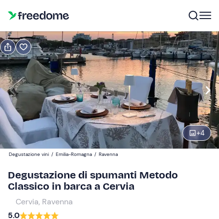
Prenota o regala
Prenota
Regala
Modifica
Navigate
forward
Modifica
18:00
to
interact
+
4
with
Partecipanti
1
the
100 €
Degustazione vini
/
Emilia-Romagna
/
Ravenna
calendar
and
Degustazione di spumanti Metodo
select
Classico in barca a Cervia
a
Cervia, Ravenna
date.
5.0
Press