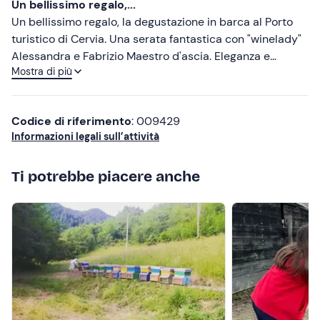
Un bellissimo regalo,...
Meno recenti
Un bellissimo regalo, la degustazione in barca al Porto
turistico di Cervia. Una serata fantastica con "winelady"
Più alte
Alessandra e Fabrizio Maestro d'ascia. Eleganza e
Mostra di più
grande ospitalità e cibo dì ottima qualità. Alessandra ci
Più basse
ha presentato e servito tre tipi di vino uno più buono
dell' altro! Quattro ore con amici che ci sembrava di
Codice di riferimento
: 009429
conoscere da sempre!
Informazioni legali sull’attività
Ti potrebbe piacere anche