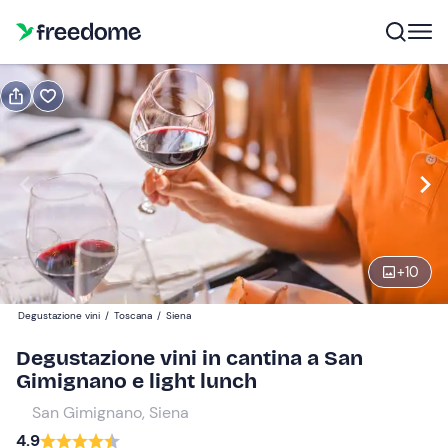
Prenota o regala
Prenota
Regala
Modifica
Navigate
forward
Modifica
12:30
to
interact
+
10
with
Adulti
1
the
42 €
Degustazione vini
/
Toscana
/
Siena
calendar
and
Degustazione vini in cantina a San
Bambini
0
select
Gimignano e light lunch
25 €
a
San Gimignano, Siena
date.
Neonati
0
4.9
Press