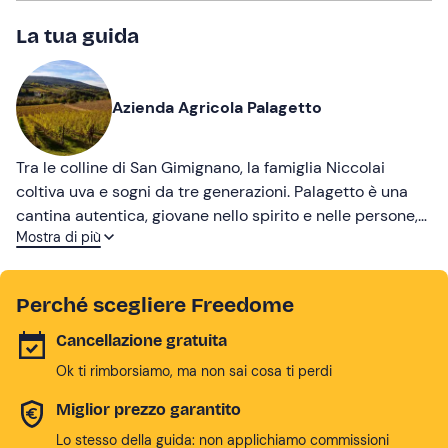
La tua guida
Azienda Agricola Palagetto
Tra le colline di San Gimignano, la famiglia Niccolai
coltiva uva e sogni da tre generazioni. Palagetto è una
cantina autentica, giovane nello spirito e nelle persone,
Mostra di più
dove ogni calice racconta una storia di passione, terra e
famiglia.
Perché scegliere Freedome
Cancellazione gratuita
Ok ti rimborsiamo, ma non sai cosa ti perdi
Miglior prezzo garantito
Lo stesso della guida: non applichiamo commissioni