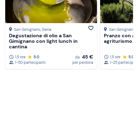
San Gimignano
, Siena
San Gimignano
,
Degustazione di olio a San
Pranzo con ab
Gimignano con light lunch in
agriturismo a
cantina
45 €
1,5 ore
5.0
1,5 ore
5.0
da
1-50 partecipanti
per persona
1-25 partecipan