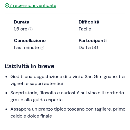
0 €
7
recensioni verificate
the
question
mark
Durata
Difficoltà
key
1,5 ore
Facile
to
Cancellazione
Partecipanti
get
Last minute
Da 1 a 50
the
keyboard
shortcuts
L’attività in breve
for
changing
Goditi una degustazione di 5 vini a San Gimignano, tra
dates.
vigneti e sapori autentici
Scopri storia, filosofia e curiosità sul vino e il territorio
grazie alla guida esperta
Assapora un pranzo tipico toscano con tagliere, primo
caldo e dolce finale