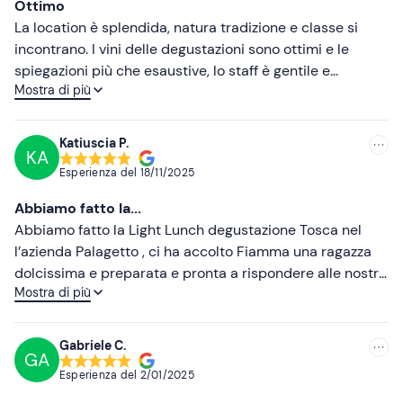
Ottimo
Meno recenti
La location è splendida, natura tradizione e classe si
incontrano. I vini delle degustazioni sono ottimi e le
Più alte
spiegazioni più che esaustive, lo staff è gentile e
Mostra di più
preparato, sempre pronto a rispondere alle domande. Il
Più basse
pranzo soddisfacente con un tagliere di salumi e
formaggi di altissima qualità. Se proprio dovessi trovare
Katiuscia P.
KA
una lecca sarebbe il giro per la cantina che mi aspettavo
Esperienza del
18/11/2025
fosse più approfondito. Il prezzo è più che onesto. Nel
complesso mi sento vivamente di consigliarlo. Inoltre a
Abbiamo fatto la...
cinque minuti ci sono i parcheggi da cui raggiungere il
Abbiamo fatto la Light Lunch degustazione Tosca nel
paese di San Gimignano.
l’azienda Palagetto , ci ha accolto Fiamma una ragazza
dolcissima e preparata e pronta a rispondere alle nostre
Mostra di più
domande, ci ha seguito per tutto il percorso di
degustazione dove insieme all'ottimo vino c’è un
antipasto di salumi e formaggi e un primo di ottima
Gabriele C.
GA
qualità per non parlare dei cantucci fatti da loro
Esperienza del
2/01/2025
accompagnati dal vin santo .Una bellissima esperienza
con una bella storia della famiglia Palagetto