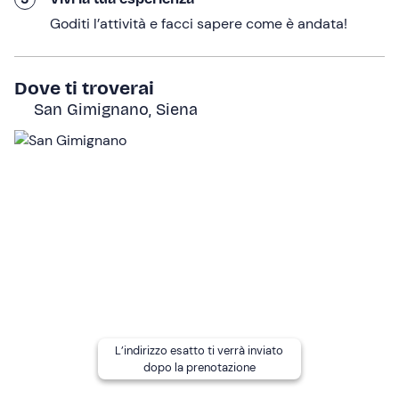
Ad accompagnare i vini un menu tutto toscano: un
ricco
Goditi l’attività e facci sapere come è andata!
tagliere con salumi e formaggi locali e bruschette
,
un
primo piatto caldo
preparato dalla cucina e, per
concludere in dolcezza, un
dessert al cioccolato
. Tra un
Dove ti troverai
calice e una forchettata, scoprirai l’anima più vera della
San Gimignano, Siena
Toscana.
Un’esperienza autentica e conviviale, della durata di
circa 1 ora
, che vi farà sentire parte della storia di
questa terra.
A chi è rivolto
La degustazione vini è riservata ai
soli partecipanti
maggiorenni
. Eventuali
accompagnatori minorenni o
adulti che non degustano
sono i benvenuti; per i
bambini tra i 5 e i 10 anni
è previsto un menu con un
primo piatto di pasta e acqua al costo di
10€
.
L’indirizzo esatto ti verrà inviato
dopo la prenotazione
La struttura è
accessibile in sedia a rotelle
.