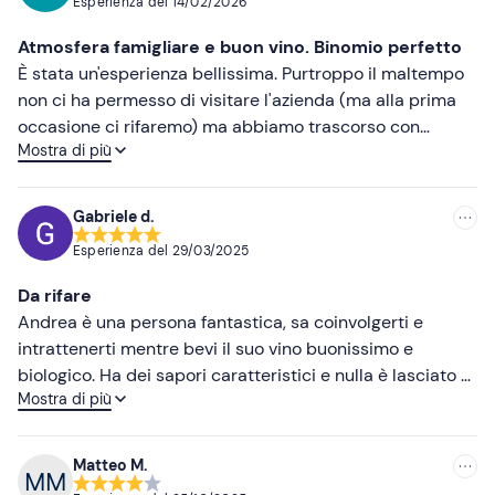
Esperienza del
14/02/2026
Più recenti
Atmosfera famigliare e buon vino. Binomio perfetto
Meno recenti
È stata un'esperienza bellissima. Purtroppo il maltempo
non ci ha permesso di visitare l'azienda (ma alla prima
Più alte
occasione ci rifaremo) ma abbiamo trascorso con
Mostra di più
Andrea, il titolare, un'ora piacevole tra chiacchiere, storia
Più basse
della sua famiglia e buon vino. Consiglio a tutti
l'esperienza
Gabriele d.
Esperienza del
29/03/2025
Da rifare
Andrea è una persona fantastica, sa coinvolgerti e
intrattenerti mentre bevi il suo vino buonissimo e
biologico. Ha dei sapori caratteristici e nulla è lasciato al
Mostra di più
caso
Matteo M.