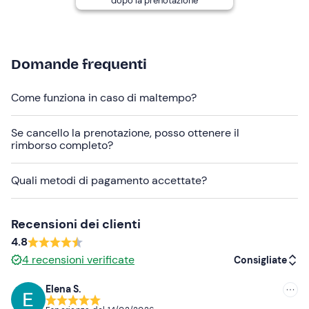
dopo la prenotazione
Hai allergie o intolleranze alimentari?
Comunicale con
anticipo all'organizzatore (riceverai i contatti nell'e-mail
di conferma prenotazione).
Domande frequenti
I
cani sono ammessi
presso la struttura, tuttavia è
Come funziona in caso di maltempo?
necessario segnalarne preventivamente la presenza.
Se cancello la prenotazione, posso ottenere il
Il luogo di ritrovo è
difficilmente raggiungibile con i
rimborso completo?
mezzi pubblici
; in loco è presente un ampio
parcheggio
.
Quali metodi di pagamento accettate?
Abbigliamento consigliato
Abbigliamento adatto alla stagione
Recensioni dei clienti
4.8
4
recensioni verificate
Consigliate
Elena S.
Consigliate