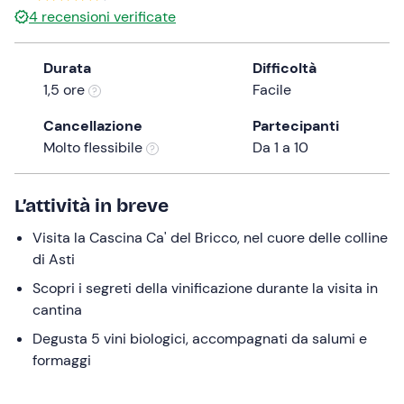
4
recensioni verificate
the
question
mark
Durata
Difficoltà
key
1,5 ore
Facile
to
Cancellazione
Partecipanti
get
Molto flessibile
Da 1 a 10
the
keyboard
shortcuts
L’attività in breve
for
changing
Visita la Cascina Ca' del Bricco, nel cuore delle colline
dates.
di Asti
Scopri i segreti della vinificazione durante la visita in
cantina
Degusta 5 vini biologici, accompagnati da salumi e
formaggi