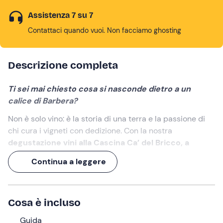
Assistenza 7 su 7
Contattaci quando vuoi. Non facciamo ghosting
Descrizione completa
Ti sei mai chiesto cosa si nasconde dietro a un
calice di Barbera?
Non è solo vino: è la storia di una terra e la passione di
chi cura i vigneti con dedizione. Con la nostra
degustazione vini alla Cascina Ca’ del Bricco, a
Costigliole d'Asti,
avrai l'occasione di scoprirlo: con
Continua a leggere
metodi biologici e un amore genuino per la terra, qui si
coltiva l'arte del vino
dal 1963
.
Un'esperienza di
circa un'ora e mezza
che non
Cosa è incluso
dimenticherai facilmente!
Guida