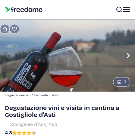
Prenota o regala
Prenota
Regala
Modifica
Navigate
forward
Modifica
13:00
to
interact
+
7
with
Partecipanti
1
the
20 €
Degustazione vini
/
Piemonte
/
Asti
calendar
and
Degustazione vini e visita in cantina a
Accompagnatori
0
select
Costigliole d'Asti
5 €
a
Costigliole d'Asti, Asti
date.
4.8
Press