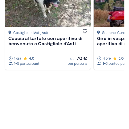
Costigliole d'Asti
, Asti
Guarene
, Cuneo
Caccia al tartufo con aperitivo di
Giro in vespa
benvenuto a Costigliole d'Asti
aperitivo di c
70 €
1 ora
4.0
4 ore
5.0
da
1-5 partecipanti
per persona
1-3 partecipanti