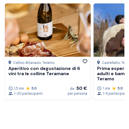
Cellino Attanasio
, Teramo
Castellalto
, Ter
Aperitivo con degustazione di 6
Prima esperie
vini tra le colline Teramane
adulti e bambi
Teramo
50 €
1,5 ore
5.0
1 ora
5.0
da
1-20 partecipanti
per persona
1-5 partecipanti