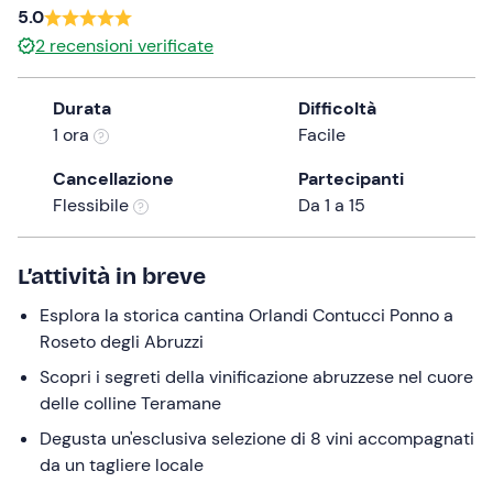
5.0
the
2
recensioni verificate
question
mark
key
Durata
Difficoltà
to
1 ora
Facile
get
Cancellazione
Partecipanti
the
Flessibile
Da 1 a 15
keyboard
shortcuts
for
L’attività in breve
changing
Esplora la storica cantina Orlandi Contucci Ponno a
dates.
Roseto degli Abruzzi
Scopri i segreti della vinificazione abruzzese nel cuore
delle colline Teramane
Degusta un'esclusiva selezione di 8 vini accompagnati
da un tagliere locale