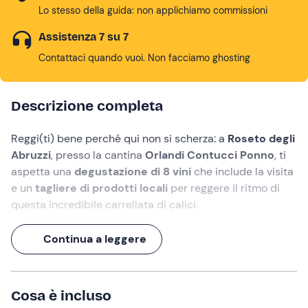
originari di Montepulciano d’Abruzzo - vitigno già
Lo stesso della guida: non applichiamo commissioni
esistente nella zona alla fine del settecento -
selezionandoli secondo le loro caratteristiche rispetto al
Assistenza 7 su 7
terreno e al microclima. Prodotto e vinificato come
Contattaci quando vuoi. Non facciamo ghosting
impone il suo disciplinare, questo vino può
favorevolmente competere con i più equilibrati vini
italian
Descrizione completa
Reggi(ti) bene perché qui non si scherza: a
Roseto degli
Abruzzi
, presso la cantina
Orlandi Contucci Ponno
, ti
aspetta una
degustazione di 8 vini
che include la visita
e un
tagliere di prodotti locali
per reggere il ritmo di
questa incredibile carrellata di calici.
Un'esperienza immersiva, in cui avrai modo di
Continua a leggere
confrontare il risultato della vinificazione di
vitigni
autoctoni abruzzesi
e
internazionali
, scoprendo come
l'influenza del
Gran Sasso
e dell'
Adriatico
si rifletta in
Cosa è incluso
ogni singola etichetta!