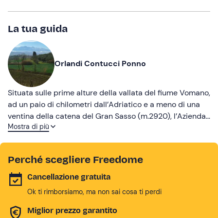
La tua guida
Orlandi Contucci Ponno
Situata sulle prime alture della vallata del fiume Vomano,
ad un paio di chilometri dall’Adriatico e a meno di una
ventina della catena del Gran Sasso (m.2920), l’Azienda
Mostra di più
Agricola Orlandi Contucci Ponno gode di una posizione
climaticamente privilegiata beneficiando tanto
dell’azione termoregolatrice del mare, quanto delle
Perché scegliere Freedome
brezze provenienti dall’alta montagna che temperano il
calore delle notti estive, assicurando alle vigne un ciclo
Cancellazione gratuita
vegetativo regolare e continuo essenziale allo sviluppo
Ok ti rimborsiamo, ma non sai cosa ti perdi
delle qualità organolettiche delle uve. E’ in questo
contesto che si è cercato di rivalorizzare alcuni cloni
Miglior prezzo garantito