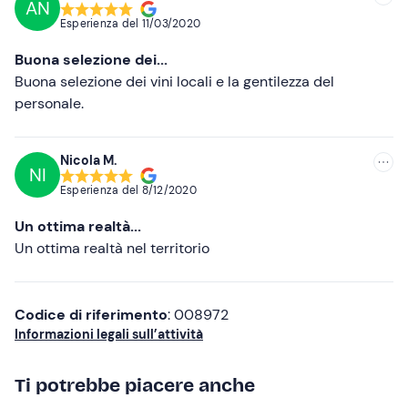
ritrovo
non è facilmente raggiungibile con i mezzi
AN
Consigliate
pubblici
, si consiglia pertanto l'utilizzo di un mezzo
Esperienza del
11/03/2020
privato.
Più recenti
Buona selezione dei...
Meno recenti
Buona selezione dei vini locali e la gentilezza del
personale.
Più alte
Più basse
Nicola M.
NI
Esperienza del
8/12/2020
Un ottima realtà...
Un ottima realtà nel territorio
Codice di riferimento
: 008972
Informazioni legali sull’attività
Ti potrebbe piacere anche