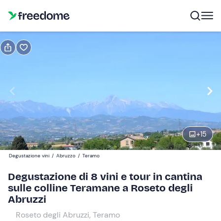
Prenota o regala
Prenota
Regala
Modifica
Navigate
forward
Modifica
10:00
to
interact
+
15
with
Partecipanti
1
the
35 €
Degustazione vini
/
Abruzzo
/
Teramo
calendar
and
Degustazione di 8 vini e tour in cantina
select
sulle colline Teramane a Roseto degli
a
Abruzzi
date.
Roseto degli Abruzzi, Teramo
Press