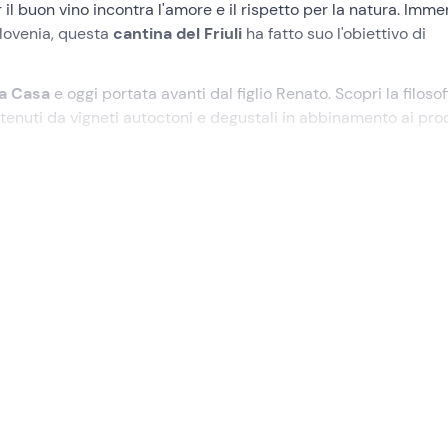
r il buon vino incontra l'amore e il rispetto per la natura. Imme
Slovenia, questa
cantina del Friuli
ha fatto suo l'obiettivo di
a Casa
e oggi portata avanti dal figlio Renato. Scopri la filosof
tenuti da vigneti autoctoni e degustali in abbinamento ai pro
 nel posto giusto!
Cormons
(GO), all'orario scelto per l'attività.
ario Renato e i suoi collaboratori
, che ci racconteranno la s
vare la
biodiversità ambientale del Collio
. Nei terreni che
ampie zone boschive, prati e frutteti, e ospitano
vigneti autoc
n Friuli con
vasche in cemento non vetrificato "Tulipe"
che
 i vini. Passeggiando tra i vari ambienti, avremo modo di sc