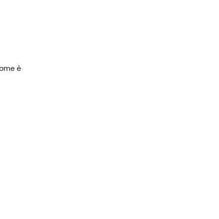
 sala
ti e
 come è
 il