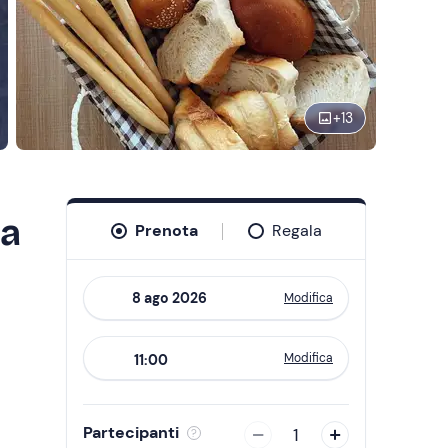
+
13
na
Prenota
Regala
Modifica
Navigate
forward
Modifica
11:00
to
interact
with
Partecipanti
1