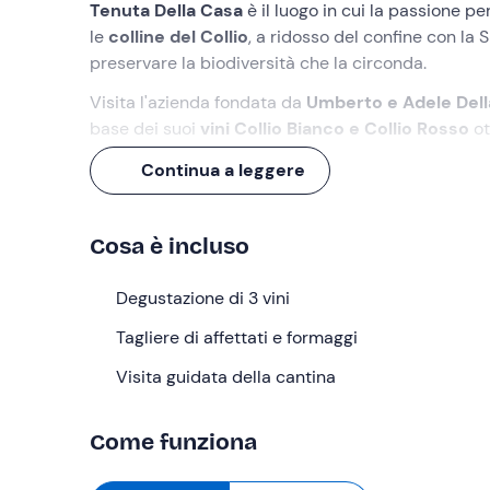
Tenuta Della Casa
è il luogo in cui la passione pe
le
colline del Collio
, a ridosso del confine con la 
preservare la biodiversità che la circonda.
Visita l'azienda fondata da
Umberto e Adele Dell
base dei suoi
vini Collio Bianco e Collio Rosso
ot
del territorio.
Continua a leggere
Se per te
degustazione
fa rima con emozione, sei
Cosa faremo
Cosa è incluso
L'appuntamento è presso
Tenuta Della Casa a 
Degustazione di 3 vini
A darci il benvenuto in cantina saranno il
propriet
Tagliere di affettati e formaggi
la filosofia della loro azienda, impegnata a preser
circondano la proprietà, i vigneti si alternano ad 
Visita guidata della cantina
resistenti
protagonisti di progetti innovativi.
Come funziona
Inizieremo la nostra
visita della cantina
, l'unica i
permettono di mantenere un temperatura ideale per