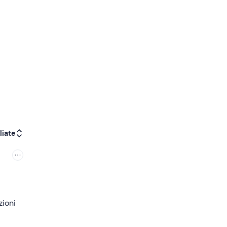
liate
zioni