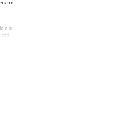
rsa tra
ia alla
dotti
toria e
toni e
oprire