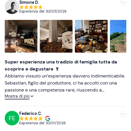
Simone D.
Consigliate
Esperienza del
30/05/2026
Più recenti
Meno recenti
Più alte
Più basse
Super esperienza una tradizio di famiglia tutta da
scoprire e degustare 🍷
Abbiamo vissuto un’esperienza davvero indimenticabile.
Sebastian, figlio del produttore, ci ha accolti con una
passione e una competenza rare, riuscendo a
Mostra di più
trasmettere tutta la storia e l’identità della sua famiglia
in modo autentico e coinvolgente. La visita è iniziata tra i
vigneti, dove ci ha raccontato il lavoro biodinamico e la
Federico C.
FE
cura che sta dietro ogni scelta produttiva, per poi
Esperienza del
30/01/2026
proseguire in cantina, permettendoci di comprendere