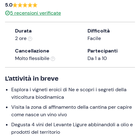
a
5.0
date.
5
recensioni verificate
Press
the
Durata
Difficoltà
question
2 ore
Facile
mark
key
Cancellazione
Partecipanti
to
Molto flessibile
Da 1 a 10
get
the
L’attività in breve
keyboard
shortcuts
Esplora i vigneti eroici di Ne e scopri i segreti della
for
viticoltura biodinamica
changing
Visita la zona di affinamento della cantina per capire
dates.
come nasce un vino vivo
Degusta 4 vini del Levante Ligure abbinandoli a olio e
prodotti del territorio