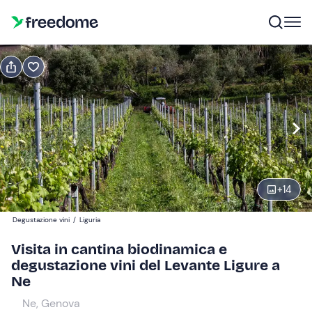
Prenota o regala
Prenota
Regala
visita + degustazione di vini
Modifica
Navigate
forward
Modifica
+
14
10:00
to
interact
Degustazione vini
/
Liguria
with
Partecipanti
1
Visita in cantina biodinamica e
the
20 €
degustazione vini del Levante Ligure a
calendar
Ne
and
select
Ne, Genova