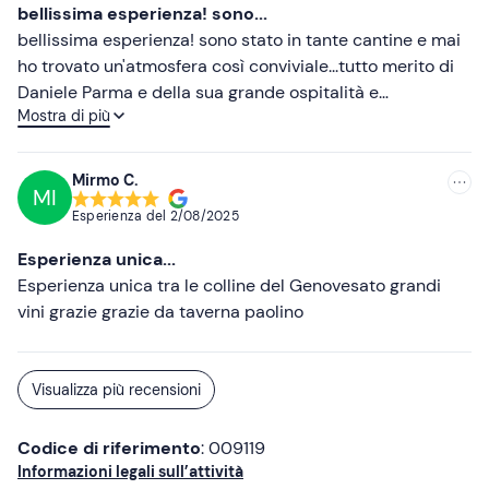
da vicino tutto il processo che porta alla nascita del
bellissima esperienza! sono...
vino. La degustazione è stata eccellente: vini di altissima
bellissima esperienza! sono stato in tante cantine e mai
qualità accompagnati da un tagliere abbondante e ricco
ho trovato un'atmosfera così conviviale...tutto merito di
di prodotti selezionati, il tutto arricchito dal racconto
Daniele Parma e della sua grande ospitalità e
dettagliato di ogni etichetta e della storia che la
Mostra di più
cordialità...Da lui trasuda tutta la sua passione per quello
accompagna. Colpisce soprattutto la tradizione di
che fa...Ci siamo stati per una degustazione di vini rossi
famiglia, portata avanti con orgoglio e sensibilità, che
pre cena e ci dispiaceva lasciare la cantina da quanto ci
Mirmo C.
merita davvero di essere tramandata. Esperienza super!
MI
trovavamo bene...Non vediamo l'ora arrivi la stagione
Esperienza del
2/08/2025
calda per poter visitare la location estiva di Sestri
Levante e fare una vertical dei suoi vini bianchi...Dovete
Esperienza unica...
assolutamente provare!
Esperienza unica tra le colline del Genovesato grandi
vini grazie grazie da taverna paolino
Visualizza più recensioni
Codice di riferimento
: 009119
Informazioni legali sull’attività