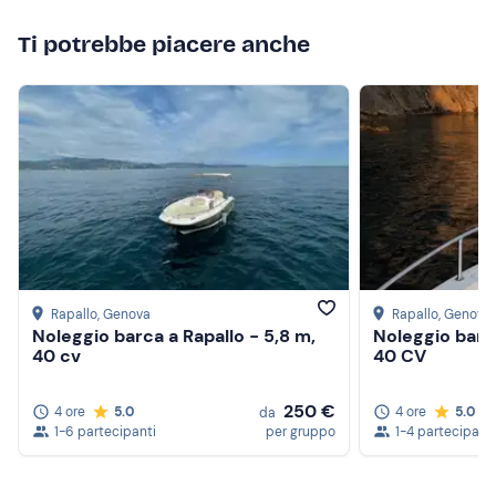
Ti potrebbe piacere anche
Rapallo
, Genova
Rapallo
, Genova
Noleggio barca a Rapallo - 5,8 m,
Noleggio barca
40 cv
40 CV
250 €
4 ore
5.0
4 ore
5.0
da
1-6 partecipanti
per gruppo
1-4 partecipanti