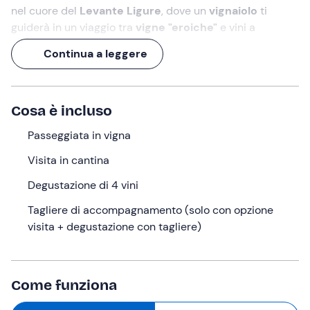
nel cuore del
Levante Ligure
, dove un
vignaiolo
ti
guiderà in un viaggio tra
vigne "eroiche"
e vini a
fermentazione spontanea ottenuti da vitigni autoctoni.
Continua a leggere
Un’
esperienza di oltre 2 ore
in cui
assaggerai 4 calici,
che potrai scegliere di accompagnare a focaccia, olio
locale e un tagliere di prodotti tipici!
Cosa è incluso
Cosa faremo
Passeggiata in vigna
L’appuntamento è all’orario selezionato presso la
Visita in cantina
cantina
La Ricolla
a
Ne (GE)
nella splendida cornice del
Degustazione di 4 vini
Levante Ligure
.
Ad accoglierci troveremo la guida
che ci condurrà alla scoperta di una realtà che dal 2017
Tagliere di accompagnamento (solo con opzione
ha scelto la via dell'
agricoltura
biodinamica
per far
visita + degustazione con tagliere)
rivivere vigneti quasi dimenticati e preservare la
biodiversità del territorio.
Inizieremo il nostro percorso visitando i
vigneti
, tra cui
Come funziona
quello storico della Basilica dei Fieschi e i terrazzamenti