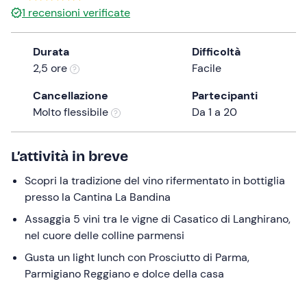
1
recensioni verificate
the
question
mark
Durata
Difficoltà
key
2,5 ore
Facile
to
Cancellazione
Partecipanti
get
Molto flessibile
Da 1 a 20
the
keyboard
shortcuts
L’attività in breve
for
changing
Scopri la tradizione del vino rifermentato in bottiglia
dates.
presso la Cantina La Bandina
Assaggia 5 vini tra le vigne di Casatico di Langhirano,
nel cuore delle colline parmensi
Gusta un light lunch con Prosciutto di Parma,
Parmigiano Reggiano e dolce della casa