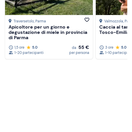
Traversetolo
, Parma
Valmozzola
, Par
Apicoltore per un giorno e
Caccia al tart
degustazione di miele in provincia
Tosco-Emilian
di Parma
55 €
1,5 ore
5.0
3 ore
5.0
da
1-20 partecipanti
per persona
1-10 partecipant