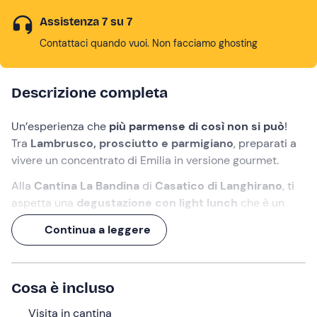
Assistenza 7 su 7
Contattaci quando vuoi. Non facciamo ghosting
Descrizione completa
Un’esperienza che
più parmense di così non si può
!
Tra
Lambrusco, prosciutto e parmigiano
, preparati a
vivere un concentrato di Emilia in versione gourmet.
Alla
Cantina La Bandina
di
Casatico di Langhirano
, ti
aspetta una
degustazione con light lunch
che è un
inno alla convivialità:
5 calici naturali
tra rossi, rosati e
Continua a leggere
spumanti, da gustare abbinati a un
tagliere di
Prosciutto di Parma
e
Parmigiano Reggiano
.
E per chiudere in bellezza? Un
dolce e
un
calice di
Cosa è incluso
moscato
: perché qui, anche il finale, deve avere il suo
tocco frizzante!
Visita in cantina