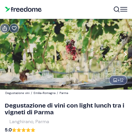
Prenota o regala
Prenota
Regala
Modifica
Navigate
forward
Modifica
11:30
to
interact
+
12
with
Adulti
1
the
50 €
Degustazione vini
/
Emilia-Romagna
/
Parma
calendar
and
Degustazione di vini con light lunch tra i
Minorenni
0
select
vigneti di Parma
25 €
a
Langhirano, Parma
date.
5.0
Press