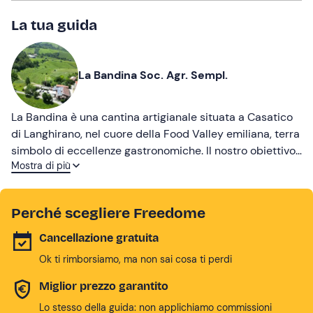
La tua guida
La Bandina Soc. Agr. Sempl.
La Bandina è una cantina artigianale situata a Casatico
di Langhirano, nel cuore della Food Valley emiliana, terra
simbolo di eccellenze gastronomiche. Il nostro obiettivo
Mostra di più
è offrire una nuova interpretazione del vino di Parma,
fondata sulla qualità, sull’autenticità e sulla
rifermentazione in bottiglia, per dare vita a spumanti di
Perché scegliere Freedome
alto livello che mantengano intatto il legame con la
storia e la cultura del territorio.
Cancellazione gratuita
Ok ti rimborsiamo, ma non sai cosa ti perdi
Miglior prezzo garantito
Lo stesso della guida: non applichiamo commissioni