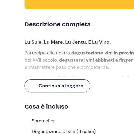
Descrizione completa
Lu Sule, Lu Mare, Lu Jentu. E Lu Vino.
Partecipa alla nostra
degustazione vini in provi
del XVII secolo,
degusterai vini abbinati a finger
a trasmettere passione e competenza.
Un'esperienza di oltre 1 ora,
per assaporare la Pug
Continua a leggere
Cosa faremo
L'appuntamento è all'orario selezionato nel punto d
Cosa è incluso
ci accompagnerà in questa avventura!
Al nostro arrivo ci accomoderemo nella
Sommelier
sala degu
macchia mediterranea e a pochi passi dal Mar Ionio
Degustazione di vini (3 calici)