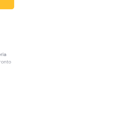
ria
pronto
r
che
nella