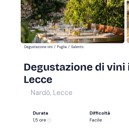
Degustazione vini
/
Puglia
/
Salento
Degustazione di vini 
Lecce
Nardò, Lecce
Durata
Difficoltà
1,5 ore
Facile