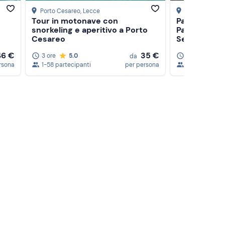
Porto Cesareo
, Lecce
Nardò
, Lecce
Tour in motonave con
Passeggiata 
snorkeling e aperitivo a Porto
Parco Natura
Cesareo
Selvaggio
46 €
35 €
3 ore
5.0
1 ora
da
rsona
1-58 partecipanti
per persona
1-4 partecipa