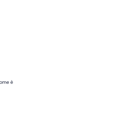
o 3
i
 come è