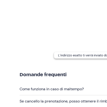
I cani non sono ammessi
.
In loco è presente
parcheggio gratuito
. Il punto 
servizio transfer a pagamento dalla stazione ferrovi
d'origine: contatta la struttura ai recapiti indicat
e richiedere il servizio.
Abbigliamento consigliato
Abbigliamento adatto alla stagione
L’indirizzo esatto ti verrà inviato 
Domande frequenti
Come funziona in caso di maltempo?
Se cancello la prenotazione, posso ottenere il ri