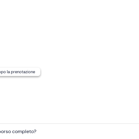
di ritrovo
non è raggiungibile con mezzi pubblici
. È disponib
aria di Nardò o Lecce, dall'aeroporto di Brindisi o Bari e altri
i nell'e-mail di conferma della prenotazione per maggiori infor
dopo la prenotazione
mborso completo?