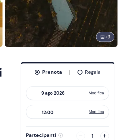
+
9
i
Prenota
Regala
Modifica
Navigate
forward
Modifica
12:00
to
interact
with
Partecipanti
1