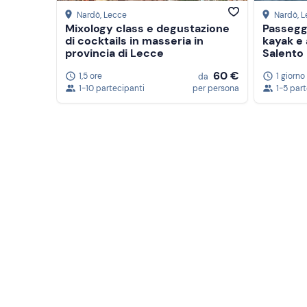
Nardò
, Lecce
Nardò
, 
Mixology class e degustazione
Passeggi
di cocktails in masseria in
kayak e 
provincia di Lecce
Salento
60 €
1,5 ore
1 giorno
da
1-10 partecipanti
per persona
1-5 par