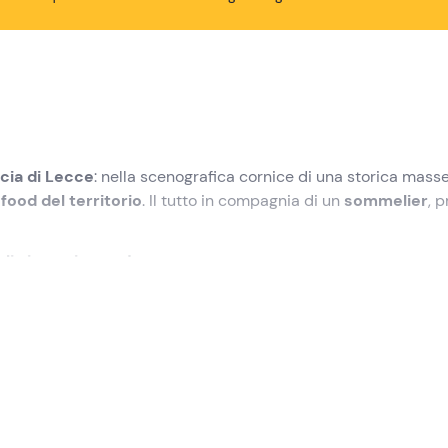
ncia di Lecce
: nella scenografica cornice di una storica masse
 food del territorio
. Il tutto in compagnia di un
sommelier
, 
lia in ogni sorso!
i ritrovo a
Nardò (LE)
. Troveremo ad attenderci il
sommelie
stazione di una storica masseria del XVII secolo
, immersa 
. In questa scenografica location si svolgerà la nostra