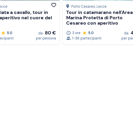
Lecce
Porto Cesareo
, Lecce
ata a cavallo, tour in
Tour in catamarano nell'Area
aperitivo nel cuore del
Marina Protetta di Porto
Cesareo con aperitivo
80 €
5.0
3 ore
5.0
da
da
tecipanti
per persona
1-36 partecipanti
per pe