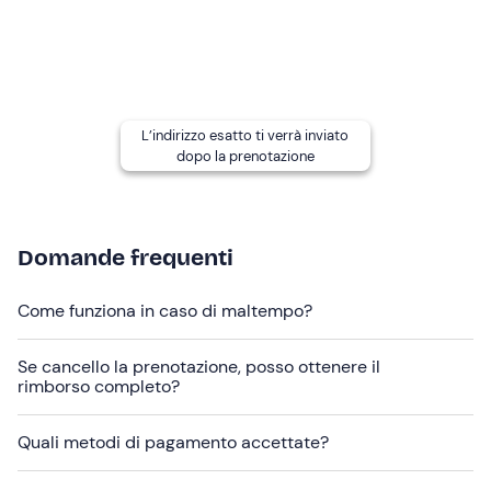
indicati nell'e-mail di conferma della prenotazione per
segnalare la presenza del tuo amico a quattro zampe.
In loco è presente
parcheggio gratuito
. Il punto di
ritrovo
non è raggiungibile con mezzi pubblici
.
L’indirizzo esatto ti verrà inviato
dopo la prenotazione
Domande frequenti
Come funziona in caso di maltempo?
Se cancello la prenotazione, posso ottenere il
rimborso completo?
Quali metodi di pagamento accettate?