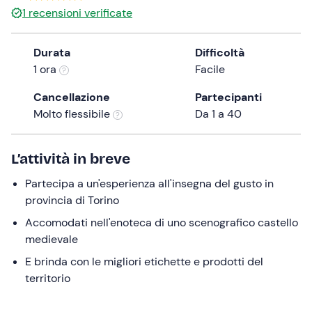
1
recensioni verificate
the
question
mark
Durata
Difficoltà
key
1 ora
Facile
to
Cancellazione
Partecipanti
get
Molto flessibile
Da 1 a 40
the
keyboard
shortcuts
L’attività in breve
for
changing
Partecipa a un'esperienza all'insegna del gusto in
dates.
provincia di Torino
Accomodati nell'enoteca di uno scenografico castello
medievale
E brinda con le migliori etichette e prodotti del
territorio