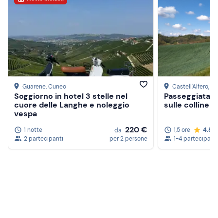
Guarene
, Cuneo
Castell'Alfero
, As
Soggiorno in hotel 3 stelle nel
Passeggiata a 
cuore delle Langhe e noleggio
sulle colline 
vespa
220 €
1 notte
1,5 ore
4.8
da
2 partecipanti
per 2 persone
1-4 partecipanti