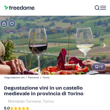
Prenota o regala
Prenota
Regala
Modifica
Navigate
forward
Modifica
16:30
to
interact
+
9
with
Partecipanti
1
the
39 €
Degustazione vini
/
Piemonte
/
Torino
calendar
and
Degustazione vini in un castello
select
medievale in provincia di Torino
a
Montaldo Torinese, Torino
date.
5.0
Press