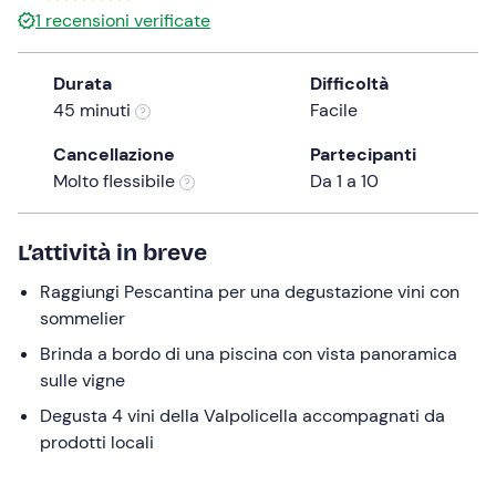
1
recensioni verificate
the
question
mark
Durata
Difficoltà
key
45 minuti
Facile
to
Cancellazione
Partecipanti
get
Molto flessibile
Da 1 a 10
the
keyboard
shortcuts
L’attività in breve
for
changing
Raggiungi Pescantina per una degustazione vini con
dates.
sommelier
Brinda a bordo di una piscina con vista panoramica
sulle vigne
Degusta 4 vini della Valpolicella accompagnati da
prodotti locali