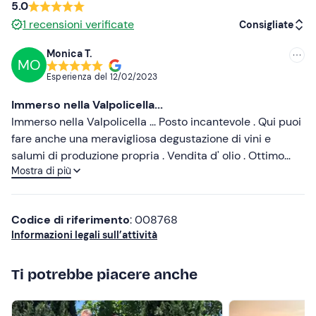
5.0
1
recensioni verificate
Consigliate
Monica T.
MO
Consigliate
Esperienza del
12/02/2023
Più recenti
Immerso nella Valpolicella...
Meno recenti
Immerso nella Valpolicella ... Posto incantevole . Qui puoi
fare anche una meravigliosa degustazione di vini e
Più alte
salumi di produzione propria . Vendita d' olio . Ottimo
Mostra di più
rapporto qualità prezzo . Merita 10 stelle !
Più basse
Codice di riferimento
: 008768
Informazioni legali sull’attività
Ti potrebbe piacere anche