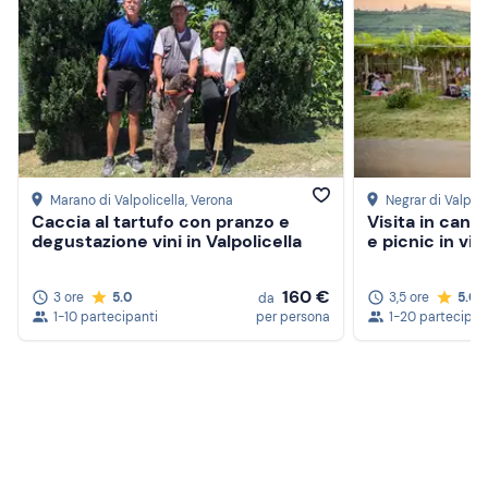
Marano di Valpolicella
, Verona
Negrar di Valpoli
Caccia al tartufo con pranzo e
Visita in cant
degustazione vini in Valpolicella
e picnic in vig
160 €
3 ore
5.0
3,5 ore
5.0
da
1-10 partecipanti
per persona
1-20 partecipan