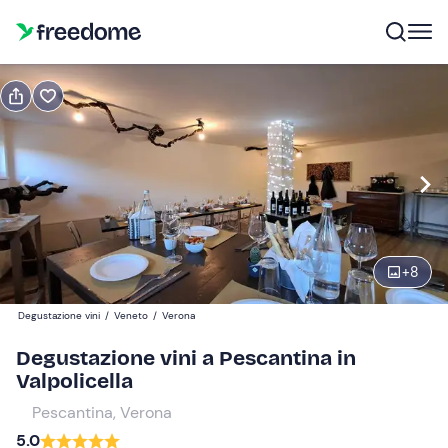
Prenota o regala
Prenota
Regala
Modifica
Navigate
forward
Modifica
17:00
to
interact
+
8
with
Partecipanti
1
the
35 €
Degustazione vini
/
Veneto
/
Verona
calendar
and
Degustazione vini a Pescantina in
select
Valpolicella
a
Pescantina, Verona
date.
5.0
Press