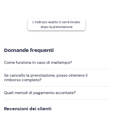
Se hai
allergie e/o intolleranze alimentari
contatta
l'organizzatore ai recapiti indicati nell'e-mail di conferma
della prenotazione per segnalarle in vista della
L’indirizzo esatto ti verrà inviato
colazione.
dopo la prenotazione
I
cani non sono ammessi
.
La struttura è
facilmente raggiungibile
con i mezzi
pubblici; in loco è presente un
parcheggio gratuito
e
Domande frequenti
una stazione di ricarica per veicoli elettrici.
Come funziona in caso di maltempo?
Se cancello la prenotazione, posso ottenere il
rimborso completo?
Quali metodi di pagamento accettate?
Recensioni dei clienti