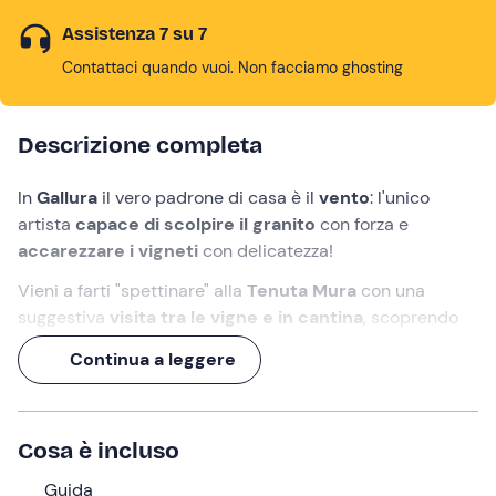
Assistenza 7 su 7
Contattaci quando vuoi. Non facciamo ghosting
Descrizione completa
In
Gallura
il vero padrone di casa è il
vento
: l'unico
artista
capace di scolpire il
granito
con forza e
accarezzare i vigneti
con delicatezza!
Vieni a farti "spettinare" alla
Tenuta Mura
con una
suggestiva
visita tra le vigne e in cantina
, scoprendo
una tradizione famigliare indissolubilmente legata a
Continua a leggere
questa terra.
Ti aspetta una degustazione di ben
4 calici di vino
d'eccellenza, perfettamente abbinati a un
tagliere di
Cosa è incluso
prodotti tipici sardi
!
Guida