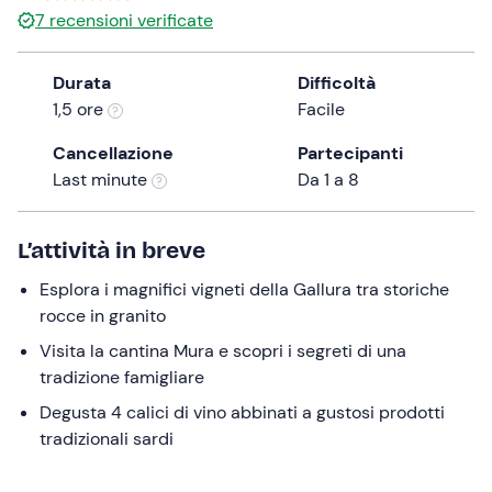
20 €
7
recensioni verificate
the
question
mark
Durata
Difficoltà
key
1,5 ore
Facile
to
Cancellazione
Partecipanti
get
Last minute
Da 1 a 8
the
keyboard
shortcuts
L’attività in breve
for
changing
Esplora i magnifici vigneti della Gallura tra storiche
dates.
rocce in granito
Visita la cantina Mura e scopri i segreti di una
tradizione famigliare
Degusta 4 calici di vino abbinati a gustosi prodotti
tradizionali sardi