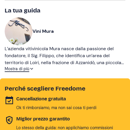
La tua guida
Vini Mura
L’azienda vitivinicola Mura nasce dalla passione del
fondatore, il Sig. Filippo, che identifica un’area del
territorio di Loiri, nella frazione di Azzanidò, una piccola
Mostra di più
vallata racchiusa da dolci colline, con un terreno ed un
microclima che si rispecchiano nei suoi vini. Infatti i suoi
Vermentini, Cannonau e Rossi IGT sono ben riconoscibili
Perché scegliere Freedome
per aromi e note che li differenziano, senza snaturarli,
dagli altri del territorio gallurese.
Cancellazione gratuita
Ok ti rimborsiamo, ma non sai cosa ti perdi
Miglior prezzo garantito
Lo stesso della guida: non applichiamo commissioni