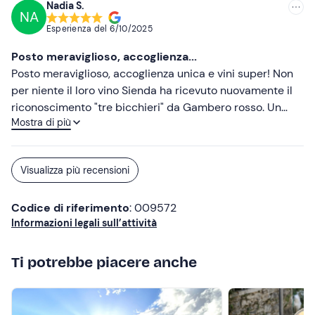
Nadia S.
NA
Impossibile andarsene senza acquistare i loro vini, super
Esperienza del
6/10/2025
consigliata!!
Posto meraviglioso, accoglienza...
Posto meraviglioso, accoglienza unica e vini super! Non
per niente il loro vino Sienda ha ricevuto nuovamente il
riconoscimento "tre bicchieri" da Gambero rosso. Un
Mostra di più
grazie a Salvatore e Margherita per l'accoglienza
Visualizza più recensioni
Codice di riferimento
: 009572
Informazioni legali sull’attività
Ti potrebbe piacere anche