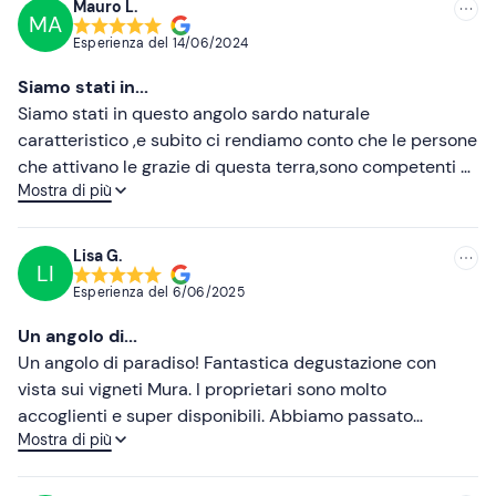
In loco è presente un
parcheggio gratuito
. Il punto di
Mauro L.
MA
Consigliate
ritrovo
non è raggiungibile con i mezzi pubblici
.
Esperienza del
14/06/2024
Più recenti
Siamo stati in...
Meno recenti
Siamo stati in questo angolo sardo naturale
caratteristico ,e subito ci rendiamo conto che le persone
Più alte
che attivano le grazie di questa terra,sono competenti e
Mostra di più
appassionati alla cultura enologa ,in particolare
Più basse
Marianna persona molto preparata a riguardo con
profonda umiltà ,nel descrivere in modo esplicito tutti i
Lisa G.
LI
passaggi che ne derivano. Dopo aver degustato i loro
Esperienza del
6/06/2025
vini accompagnati da specialità locali come formaggi e
salumi con conserve, abbiamo acquistato un bel cartone
Un angolo di...
misto di vermentino e cannonau .BRAVI QUESTO E' IL
Un angolo di paradiso! Fantastica degustazione con
MODO DI FAR CONOSCERE ANCHE AGLI STRANIERI LA
vista sui vigneti Mura. I proprietari sono molto
BELLEZZA CHE CARATERIZZA L'ITALIA
accoglienti e super disponibili. Abbiamo passato
Mostra di più
qualche ora di completo relax con una degustazione dei
loro fantastici vini - bianchi, rosato e rosso-
accompagnati da tagliere e fregola con pesce (ottima!)