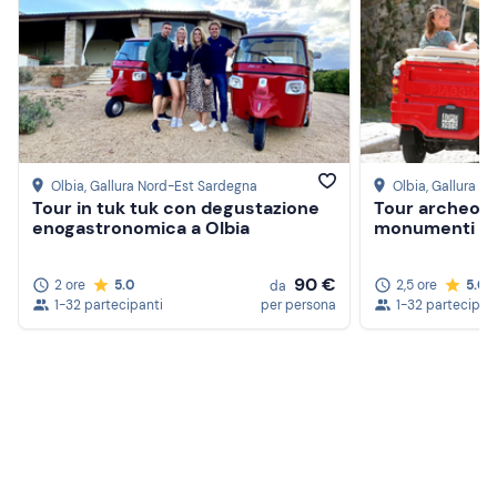
Olbia
, Gallura Nord-Est Sardegna
Olbia
, Gallura N
Tour in tuk tuk con degustazione
Tour archeolog
enogastronomica a Olbia
monumenti di 
90 €
2 ore
5.0
2,5 ore
5.0
da
1-32 partecipanti
per persona
1-32 partecipan