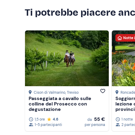
Ti potrebbe piacere an
Notte 
Cison di Valmarino
, Treviso
Roncad
Passeggiata a cavallo sulle
Soggior
colline del Prosecco con
lezione 
degustazione
provinci
55 €
1,5 ore
4.6
1 notte
da
1-5 partecipanti
per persona
2 parte