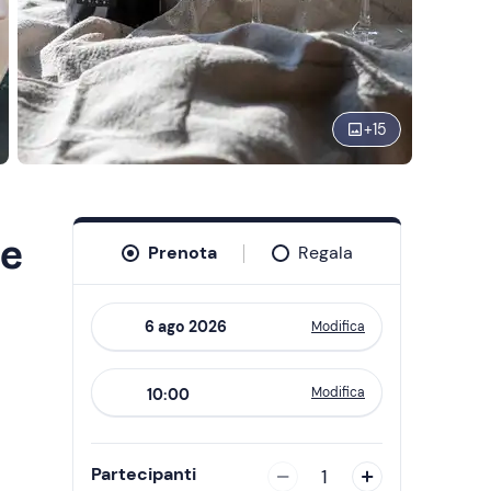
+
15
le
Prenota
Regala
Modifica
Navigate
forward
Modifica
10:00
to
interact
with
Partecipanti
1