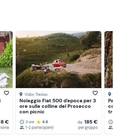
Vidor
, Treviso
Cison di Valm
i
Noleggio Fiat 500 d'epoca per 3
Passeggiata 
ore sulle colline del Prosecco
colline del 
con picnic
tramonto
38 €
185 €
3 ore
4.8
1 ora
4.3
da
rsona
1-2 partecipanti
per gruppo
1-5 partecipa