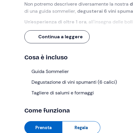
Non potremo descrivere diversamente la nostra
d
di una guida sommelier,
degusterai 6 vini spum
Un'esperienza di oltre 1 ora
, all'insegna delle boll
Cosa faremo
Continua a leggere
L'appuntamento è
10 minuti prima dell'orario se
Rolle nel comune di Cison di Valmarino (TV), nel 
Cosa è incluso
Radunati tutti i partecipanti e dopo una prima ac
sala degustazione. La guida racconterà la storia e l
Guida Sommelier
Conegliano-Valdobbiadene.
Degusteremo dunqu
Degustazione di vini spumanti (6 calici)
salumi e formaggi
. La guida sommelier non manc
apprezzare e valorizzare ogni sorso.
Tagliere di salumi e formaggi
L'esperienza ha
durata totale 1 ora e mezza circ
Come funziona
A chi è rivolto
L'esperienza è
Prenota
riservata a maggiorenni
Regala
.