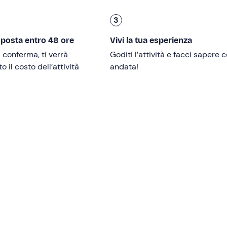
3
sposta entro 48 ore
Vivi la tua esperienza
confermata al raggiungimento del numero
minimo di 2
i conferma, ti verrà
Goditi l’attività e facci sapere
 il costo dell’attività
andata!
ie e intolleranze alimentari
: contatta la struttura ai recapiti
e per comunicare eventuali esigenze alimentari.
capiti indicati nell'e-mail di conferma della prenotazione per
mpe.
di ritrovo
non è raggiungibile con mezzi pubblici
.