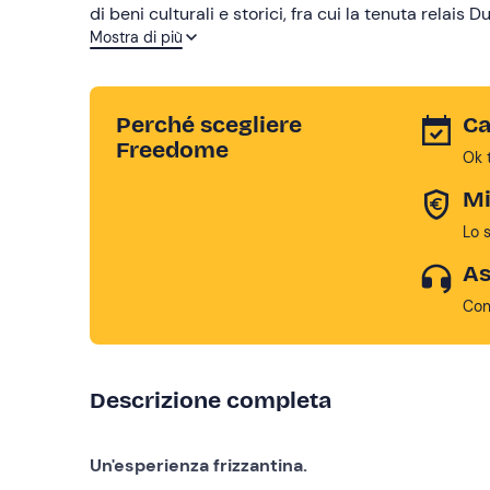
di beni culturali e storici, fra cui la tenuta relais
Mostra di più
definita “una cartolina mandata dagli dei” dal no
Perché scegliere
Ca
Freedome
Ok 
Mi
Lo 
As
Con
Descrizione completa
Un'esperienza frizzantina.