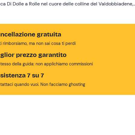
 Duca Di Dolle a Rolle nel cuore delle colline del Valdobbiadene,
to poeta Andrea Zanzotto.
ncellazione gratuita
ti rimborsiamo, ma non sai cosa ti perdi
glior prezzo garantito
stesso della guida: non applichiamo commissioni
sistenza 7 su 7
tattaci quando vuoi. Non facciamo ghosting