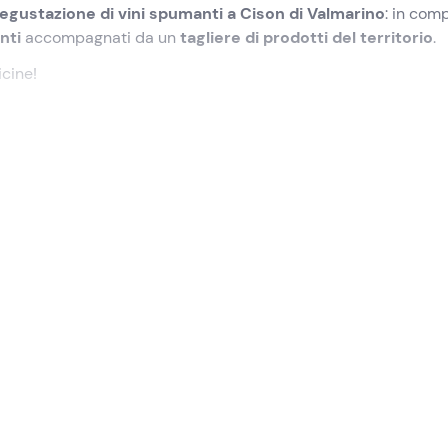
egustazione di vini spumanti a Cison di Valmarino
: in com
anti
accompagnati da un
tagliere di prodotti del territorio
.
icine!
lezionato
presso
Duca di Dolle
, agriturismo situato nella fraz
territorio di Conegliano-Valdobbiadene.
coglienza da parte della
guida sommelier
, ci accomoderemo 
a filosofia aziendale e descriverà il territorio del Prosecco di
e 6 vini spumanti
accompagnati da un
tagliere misto con
herà di descrivere ogni vino spumante, permettendoci di
a
.