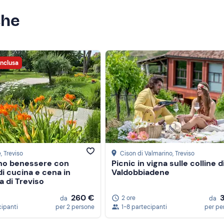
che
inclusa
e
, Treviso
Cison di Valmarino
, Treviso
no benessere con
Picnic in vigna sulle colline d
di cucina e cena in
Valdobbiadene
a di Treviso
260 €
2 ore
da
da
cipanti
per 2 persone
1-8 partecipanti
per pe