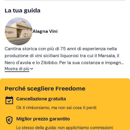
La tua guida
Alagna Vini
Cantina storica con più di 75 anni di esperienza nella
produzione di vini siciliani liquorosi tra cui il Marsala, il
Nero d'avola e lo Zibibbo. Per la sua costanza e impegno
Mostra di più
è stata inserita nell’albo ufficiale dei Marchi storici
d’Italia d’interesse nazionale.
Perché scegliere Freedome
Cancellazione gratuita
Ok ti rimborsiamo, ma non sai cosa ti perdi
Miglior prezzo garantito
Lo stesso della guida: non applichiamo commissioni