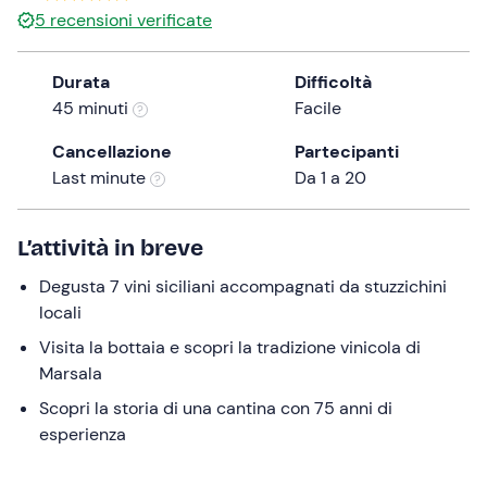
5
recensioni verificate
the
question
mark
Durata
Difficoltà
key
45 minuti
Facile
to
Cancellazione
Partecipanti
get
Last minute
Da 1 a 20
the
keyboard
shortcuts
L’attività in breve
for
changing
Degusta 7 vini siciliani accompagnati da stuzzichini
dates.
locali
Visita la bottaia e scopri la tradizione vinicola di
Marsala
Scopri la storia di una cantina con 75 anni di
esperienza