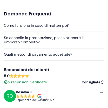
Se hai
allergie e/o intolleranze alimentari
, contatta la
cantina ai recapiti indicati nella e-mail di conferma della
Domande frequenti
prenotazione per comunicarle.
Come funziona in caso di maltempo?
L'azienda non è facilmente raggiungibile con i mezzi
pubblici. In loco è disponibile un
parcheggio gratuito
.
Se cancello la prenotazione, posso ottenere il
Gli
amici a 4 zampe
sono i benvenuti, previa
rimborso completo?
comunicazione alla cantina.
Quali metodi di pagamento accettate?
Abbigliamento consigliato
Abbigliamento adatto alla stagione
Recensioni dei clienti
5.0
5
recensioni verificate
Consigliate
Rosalba G.
RO
Consigliate
Esperienza del
23/09/2025
Più recenti