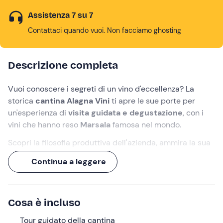
Assistenza 7 su 7
Contattaci quando vuoi. Non facciamo ghosting
Descrizione completa
Vuoi conoscere i segreti di un vino d'eccellenza? La
storica
cantina Alagna Vini
ti apre le sue porte per
un'esperienza di
visita guidata e degustazione
, con i
vini che hanno reso
Marsala
famosa nel mondo.
Scopri la filosofia produttiva dell'azienda, ammira la sua
bottaia
e degusta
7 vini
in bicchieri tradizionali siciliani,
Continua a leggere
accompagnati da
stuzzichini locali
.
Che aspetti? Vieni a scoprire dove nascono i sapori di
Marsala!
Cosa è incluso
Cosa faremo
Tour guidato della cantina