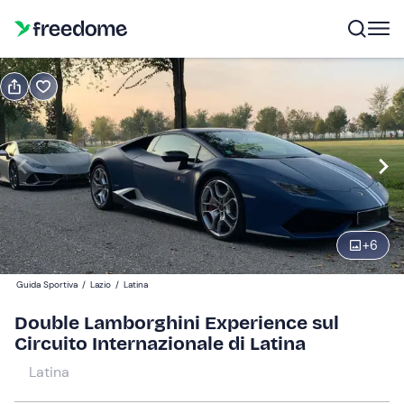
Prenota o regala
Prenota
Regala
4 giri in pista
Modifica
Navigate
forward
Modifica
+
6
09:00
to
interact
Guida Sportiva
/
Lazio
/
Latina
with
Partecipanti
1
Double Lamborghini Experience sul
the
219 €
Circuito Internazionale di Latina
calendar
and
Latina
select