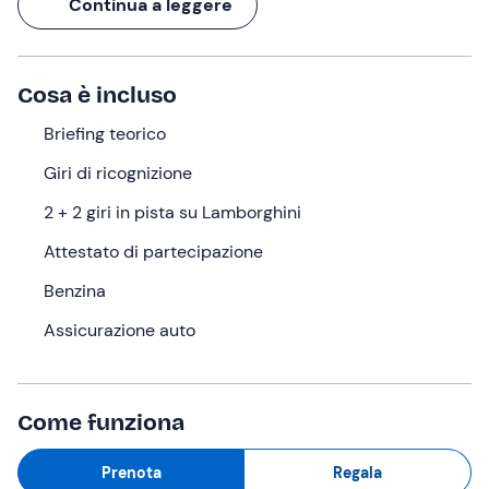
Continua a leggere
totali
(2 per ogni auto) sul tracciato di
1540 metri del
Sagittario
, il circuito di Latina.
L'
adrenalina
inizierà a salire appena ti siederai
Cosa è incluso
all'interno delle auto dal design inconfondibile e
spingendo sull'acceleratore ti sentirai pervadere dal
Briefing teorico
brivido e dall'emozione
di scaldare un motore con una
Giri di ricognizione
potenza di oltre
600 CV
.
2 + 2 giri in pista su Lamborghini
Cosa faremo
Attestato di partecipazione
Ti aspettiamo all'ingresso del
Circuito Internazionale di
Benzina
Latina
all'orario che avremo concordato in fase di
prenotazione.
Assicurazione auto
L'esperienza comincerà su un'
auto di servizio
sopra la
quale faremo
2 giri di ricognizione da passeggero
: io
sarò al volante e tu potrai osservare il tracciato e
Come funziona
imparare alcune
tecniche di guida sportiva
ascoltando
il
briefing
.
Prenota
Regala