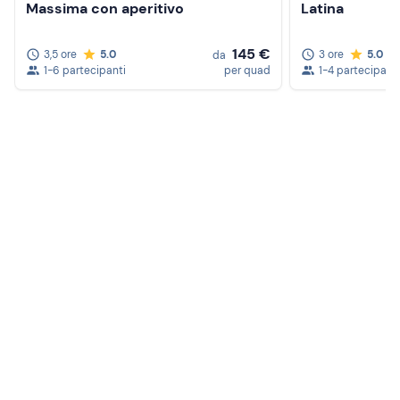
Massima con aperitivo
Latina
145 €
3,5 ore
5.0
3 ore
5.0
da
1-6 partecipanti
per quad
1-4 partecipanti