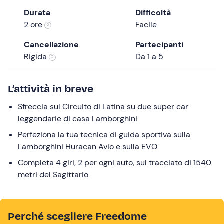
a
Durata
Difficoltà
date.
2 ore
Facile
Press
the
Cancellazione
Partecipanti
question
Rigida
Da 1 a 5
mark
key
L’attività in breve
to
get
Sfreccia sul Circuito di Latina su due super car
the
leggendarie di casa Lamborghini
keyboard
Perfeziona la tua tecnica di guida sportiva sulla
shortcuts
Lamborghini Huracan Avio e sulla EVO
for
changing
Completa 4 giri, 2 per ogni auto, sul tracciato di 1540
dates.
metri del Sagittario
Perché scegliere Freedome