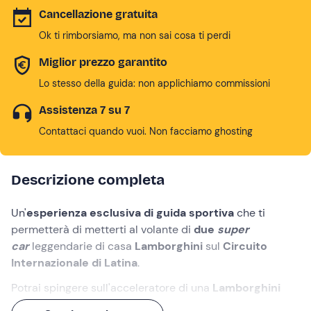
Cancellazione gratuita
Ok ti rimborsiamo, ma non sai cosa ti perdi
Miglior prezzo garantito
Lo stesso della guida: non applichiamo commissioni
Assistenza 7 su 7
Contattaci quando vuoi. Non facciamo ghosting
Descrizione completa
Un'
esperienza esclusiva di guida sportiva
che ti
permetterà di metterti al volante di
due
super
car
leggendarie di casa
Lamborghini
sul
Circuito
Internazionale di Latina
.
Potrai spingere sull'acceleratore di una
Lamborghini
Huracan Avio
prima, e di una
EVO
poi, compiendo
4 giri