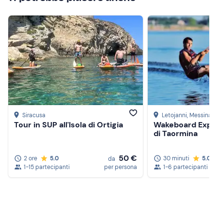
Siracusa
Letojanni
, Messina
Tour in SUP all'Isola di Ortigia
Wakeboard Exper
di Taormina
50 €
2 ore
5.0
30 minuti
5.0
da
1-15 partecipanti
per persona
1-6 partecipanti