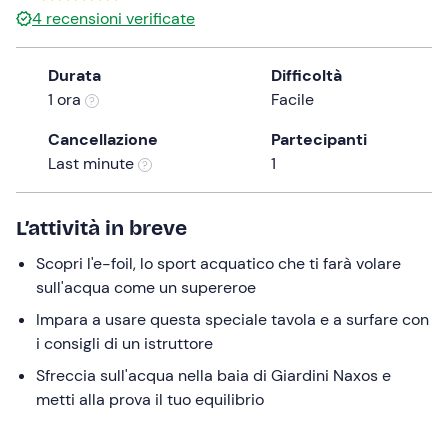
4
recensioni verificate
the
question
mark
Durata
Difficoltà
key
1 ora
Facile
to
Cancellazione
Partecipanti
get
Last minute
1
the
keyboard
shortcuts
L’attività in breve
for
changing
Scopri l'e-foil, lo sport acquatico che ti farà volare
dates.
sull'acqua come un supereroe
Impara a usare questa speciale tavola e a surfare con
i consigli di un istruttore
Sfreccia sull'acqua nella baia di Giardini Naxos e
metti alla prova il tuo equilibrio