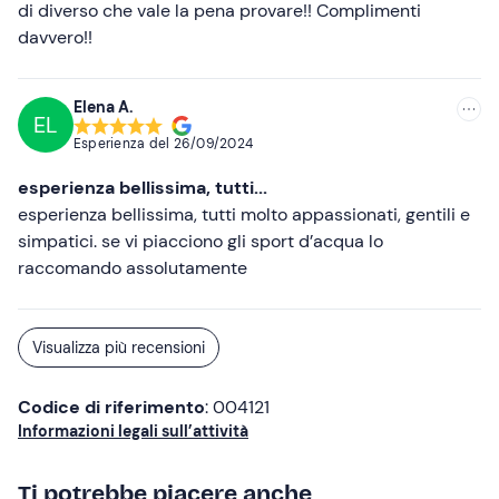
Maglia in microfibra (per l'inverno)
di diverso che vale la pena provare!! Complimenti
davvero!!
Non dimenticare di portare
Occorrente per la doccia
Elena A.
EL
Asciugamano
Esperienza del
26/09/2024
Occhiali da sole
esperienza bellissima, tutti...
esperienza bellissima, tutti molto appassionati, gentili e
simpatici. se vi piacciono gli sport d’acqua lo
raccomando assolutamente
Visualizza più recensioni
Codice di riferimento
: 004121
Informazioni legali sull’attività
Ti potrebbe piacere anche