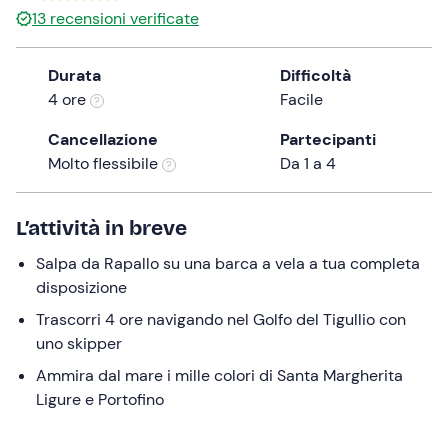
13
recensioni verificate
the
question
mark
Durata
Difficoltà
key
4 ore
Facile
to
Cancellazione
Partecipanti
get
Molto flessibile
Da 1 a 4
the
keyboard
shortcuts
L’attività in breve
for
changing
Salpa da Rapallo su una barca a vela a tua completa
dates.
disposizione
Trascorri 4 ore navigando nel Golfo del Tigullio con
uno skipper
Ammira dal mare i mille colori di Santa Margherita
Ligure e Portofino