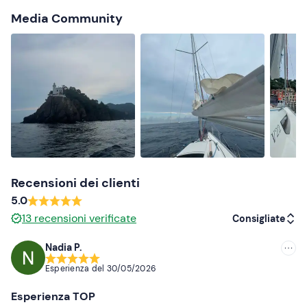
A bordo è ammesso
max. 1 cane di piccola-media
Media Community
taglia
.
Abbigliamento consigliato
Abbigliamento adatto alla stagione
Costume da bagno
Non dimenticare di portare
Telo mare
Recensioni dei clienti
Crema solare
5.0
Cappellino
13
recensioni verificate
Consigliate
Occhiali da sole
Nadia P.
Consigliate
Esperienza del
30/05/2026
Più recenti
Esperienza TOP