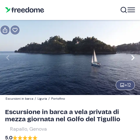
Prenota o regala
Prenota
Regala
Modifica
Navigate
forward
Modifica
09:00
to
interact
+
12
with
Partecipanti
1
the
380 €
Escursioni in barca
/
Liguria
/
Portofino
calendar
il prezzo totale è fisso per gruppi da 1 a 4 partecipanti
and
Escursione in barca a vela privata di
select
mezza giornata nel Golfo del Tigullio
a
Rapallo, Genova
date.
5.0
Press