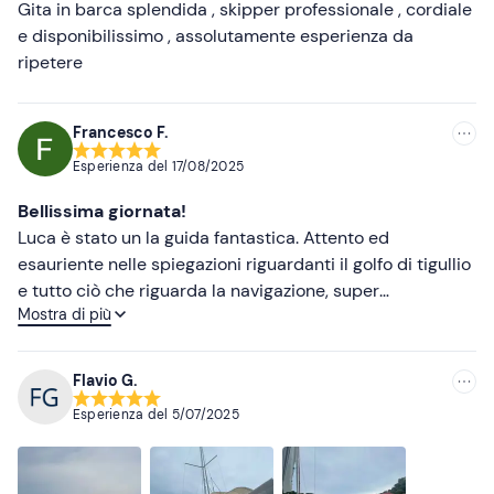
Meno recenti
Gita in barca splendida , skipper professionale , cordiale
e disponibilissimo , assolutamente esperienza da
Più alte
ripetere
Più basse
Francesco F.
Esperienza del
17/08/2025
Bellissima giornata!
Luca è stato un la guida fantastica. Attento ed
esauriente nelle spiegazioni riguardanti il golfo di tigullio
e tutto ciò che riguarda la navigazione, super
Mostra di più
consigliato!!!
Flavio G.
Esperienza del
5/07/2025