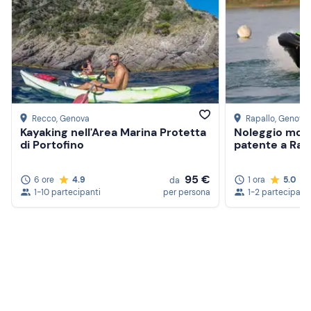
Recco
, Genova
Rapallo
, Genova
Kayaking nell'Area Marina Protetta
Noleggio mot
di Portofino
patente a Rap
95 €
6 ore
4.9
1 ora
5.0
da
1-10 partecipanti
per persona
1-2 partecipanti