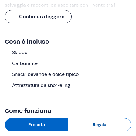
selvaggia e racconti da ascoltare con il vento tra i
capelli.
Continua a leggere
In
4 ore
esplorerai
grotte
,
baie segrete
e scogli dalla
forma curiosa, con
due soste per nuotare
nei punti più
belli: la
Baia del Vallone
e l'
Isola di Punta Licosa
. Il tutto
Cosa è incluso
con
skipper
esperto e snack a bordo, per non farti
mancare nulla!
Skipper
Carburante
Cosa faremo
Snack, bevande e dolce tipico
L'appuntamento è
15 minuti prima
dell'orario indicato
nel punto di ritrovo ad
Agropoli (SA)
.
Attrezzatura da snorkeling
Ad accoglierci troveremo
lo skipper
, che ci
accompagnerà nella nostra escursione. Prima della
partenza, ci verrà fornito un
briefing dettagliato
con
Come funziona
tutte le indicazioni da seguire durante la navigazione e le
soste.
Prenota
Regala
Salperemo dal porto costeggiando il promontorio di