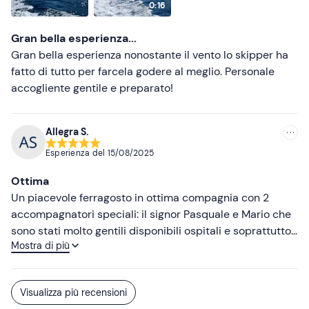
0:16
Non dimenticare di portare
Gran bella esperienza...
Telo mare
Gran bella esperienza nonostante il vento lo skipper ha
Crema solare
fatto di tutto per farcela godere al meglio. Personale
accogliente gentile e preparato!
Allegra S.
Esperienza del
15/08/2025
Ottima
Un piacevole ferragosto in ottima compagnia con 2
accompagnatori speciali: il signor Pasquale e Mario che
sono stati molto gentili disponibili ospitali e soprattutto
Mostra di più
professionali, da ritornarci sicuramente
Visualizza più recensioni