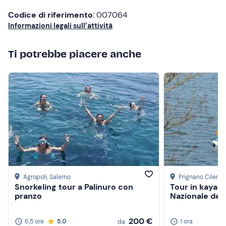
Codice di riferimento
: 007064
Informazioni legali sull’attività
Ti potrebbe piacere anche
Agropoli
, Salerno
Prignano Cilento
Snorkeling tour a Palinuro con
Tour in kayak 
pranzo
Nazionale del 
200 €
6,5 ore
5.0
1 ora
da