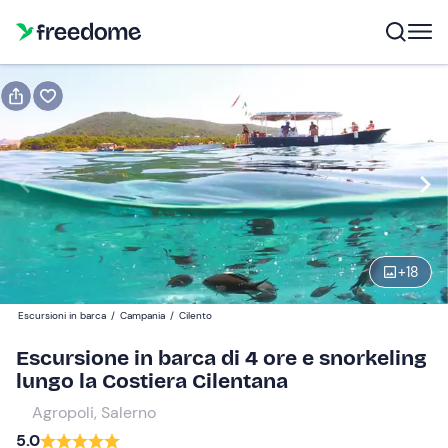
Prenota o regala
Prenota
Regala
Modifica
Navigate
forward
Modifica
14:30
to
interact
+
18
with
Adulti
1
the
40 €
Escursioni in barca
/
Campania
/
Cilento
calendar
and
Escursione in barca di 4 ore e snorkeling
Bambini
0
select
lungo la Costiera Cilentana
25 €
a
Agropoli, Salerno
date.
5.0
Press