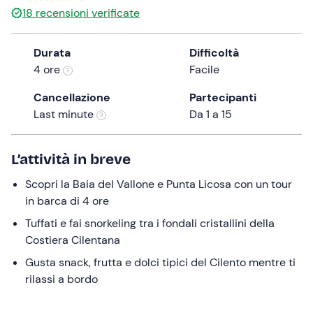
18
recensioni verificate
the
question
mark
Durata
Difficoltà
key
4 ore
Facile
to
Cancellazione
Partecipanti
get
Last minute
Da 1 a 15
the
keyboard
shortcuts
L’attività in breve
for
changing
Scopri la Baia del Vallone e Punta Licosa con un tour
dates.
in barca di 4 ore
Tuffati e fai snorkeling tra i fondali cristallini della
Costiera Cilentana
Gusta snack, frutta e dolci tipici del Cilento mentre ti
rilassi a bordo