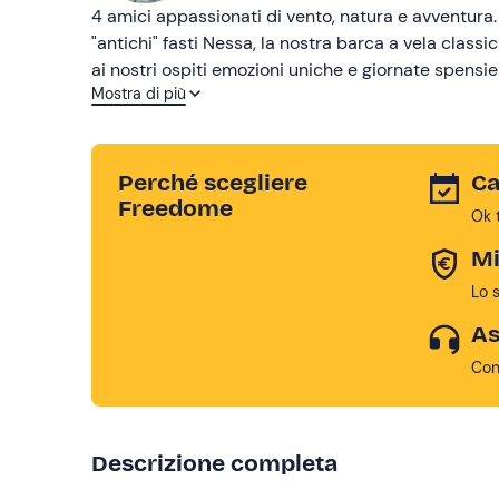
4 amici appassionati di vento, natura e avventura. 
"antichi" fasti Nessa, la nostra barca a vela classi
ai nostri ospiti emozioni uniche e giornate spensier
Mostra di più
la libertà! Sullo sfondo di tutto ciò il nostro lago
nostri sogni e i nostri progetti accomunati dalla vol
convinzione che il futuro sarà più green per tutti.
Perché scegliere
Ca
Freedome
Ok 
Mi
Lo 
As
Con
Descrizione completa