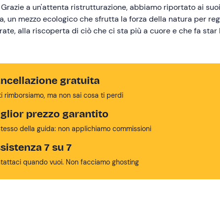
Grazie a un'attenta ristrutturazione, abbiamo riportato ai suo
ca, un mezzo ecologico che sfrutta la forza della natura per re
ate, alla riscoperta di ciò che ci sta più a cuore e che fa star
 d'Iseo, sempre affascinante e sorprendente, che ha saputo unire
ontà di riscoprire e valorizzare il territorio intorno al lago e da
ncellazione gratuita
ti rimborsiamo, ma non sai cosa ti perdi
glior prezzo garantito
stesso della guida: non applichiamo commissioni
sistenza 7 su 7
tattaci quando vuoi. Non facciamo ghosting