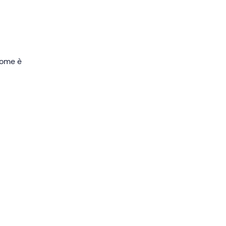
anti
lo
 come è
e per