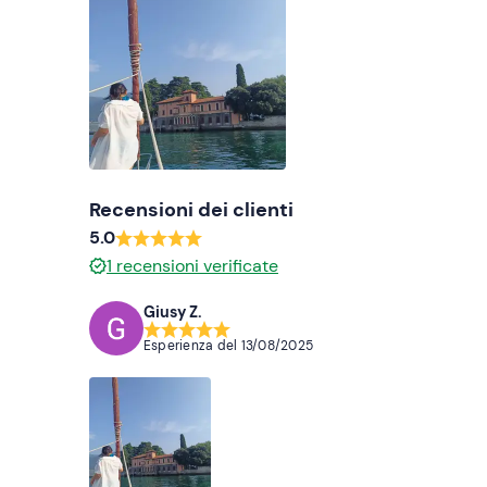
Cappellino
Asciugamano
Crema solare
Occhiali da sole
Recensioni dei clienti
5.0
1
recensioni verificate
Giusy Z.
Esperienza del
13/08/2025