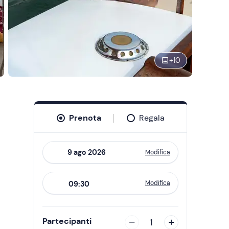
+
10
Prenota
Regala
Modifica
Navigate
forward
Modifica
09:30
to
interact
with
Partecipanti
1