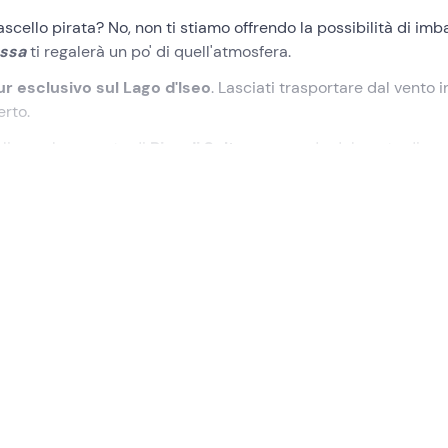
cello pirata? No, non ti stiamo offrendo la possibilità di imb
ssa
ti regalerà un po' di quell'atmosfera.
ur esclusivo sul Lago d'Iseo
. Lasciati trasportare dal vento i
erto.
liere e la cascata di
Riva di Solto
, a seconda del punto di pa
 conduzione della barca. Non far aspettare il capitan Jack Sparr
concordato presso il punto di ritrovo a
Iseo (BS).
Qui incontrer
per questa
escursione in esclusiva
a bordo di
Nessa
, una
bar
simo di 8 persone
.
o il cuore del lago per ammirare
Monte Isola
, l'isola lacustre p
 gioiello di proprietà privata. Potrai circumnavigare le due iso
verso la
Riserva Naturale delle Torbiere
a sud del lago, sco
isole di Loreto e Monte Isola
, per poi dirigerti alla scoperta 