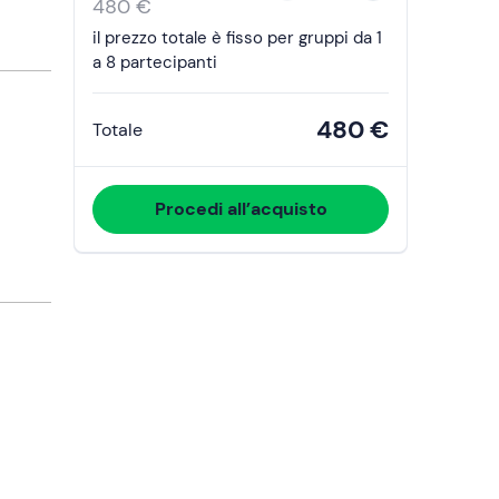
the
480 €
calendar
il prezzo totale è fisso per gruppi da 1
and
a 8 partecipanti
select
a
480 €
Totale
date.
Press
the
Procedi all’acquisto
question
mark
key
to
get
the
keyboard
shortcuts
for
changing
dates.