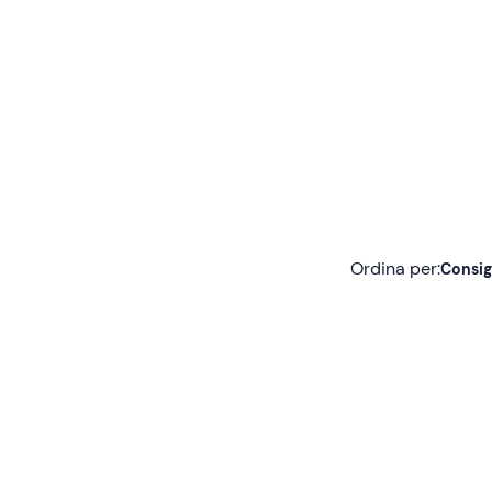
Ordina per:
Consig
Consigliate
Più recenti
Meno recenti
Più alte