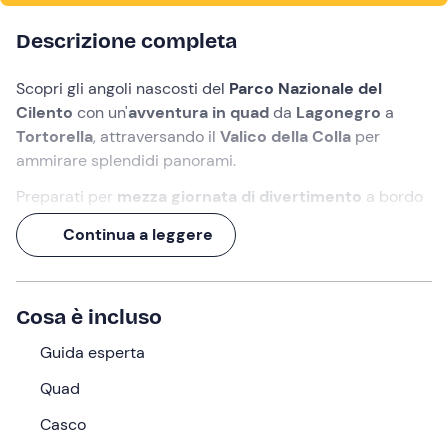
Descrizione completa
Scopri gli angoli nascosti del
Parco Nazionale del
Cilento
con un'
avventura in quad
da
Lagonegro
a
Tortorella
, attraversando il
Valico della Colla
per
ammirare splendidi panorami.
Preparati per
mezza giornata di divertimento
a bordo
di un mezzo a quattro ruote potente e grintoso che ti
Continua a leggere
permetterà di inerpicarti su
sentieri selvaggi e
suggestivi
, a cavallo
tra Basilicata e Campania
.
Una
guida esperta
ti farà da apripista lungo un
Cosa è incluso
percorso emozionante che richiede
buone doti di guida
off-road
Guida esperta
. Sarai in grado di superare gli ostacoli?
Scoprilo con noi!
Quad
Cosa faremo
Casco