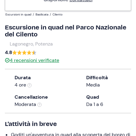
Escursioni in quad
/
Basilicata
/
Cilento
Escursione in quad nel Parco Nazionale
del Cilento
Lagonegro, Potenza
4.8
4
recensioni verificate
Durata
Difficoltà
4 ore
Media
Cancellazione
Quad
Moderata
Da 1 a 6
L’attività in breve
Goditi un'avventura in quad alla scoperta del borgo di