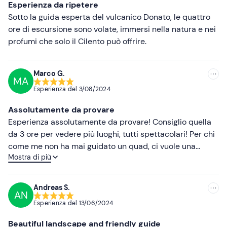
Esperienza da ripetere
guida lo riterrà necessario.
Meno recenti
Sotto la guida esperta del vulcanico Donato, le quattro
ore di escursione sono volate, immersi nella natura e nei
L'attività avrò una
durata totale di 4 ore
e terminerà
Più alte
profumi che solo il Cilento può offrire.
con il ritorno al punto di ritrovo.
Più basse
A chi è rivolto
Marco G.
Il
conducente
deve essere munito di
patente B
. Per i
MA
Esperienza del
3/08/2024
passeggeri
è richiesta un'età minima di
12 anni
.
Assolutamente da provare
Il
cambio guida durante l'attività non è consentito
.
Esperienza assolutamente da provare! Consiglio quella
Questa escursione è di
livello intermedio
ed è adatta a
da 3 ore per vedere più luoghi, tutti spettacolari! Per chi
chi ha già esperienze di guida off-road.
come me non ha mai guidato un quad, ci vuole una
Mostra di più
mezz'oretta per abituarsi, poi tutto divertimento!
Altre informazioni
Questa attività è effettuabile da
Aprile a Ottobre
ed è
Andreas S.
confermata al raggiungimento di almeno
3 quad
AN
prenotati
.
Esperienza del
13/06/2024
Il centro dispone di
6 quad biposto
in grado di
Beautiful landscape and friendly guide