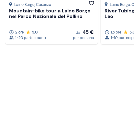
Laino Borgo
, Cosenza
Laino Borgo
, Co
Mountain-bike tour a Laino Borgo
River Tubing 
nel Parco Nazionale del Pollino
Lao
45 €
2 ore
5.0
1,5 ore
5.0
da
1-20 partecipanti
per persona
1-10 partecipant