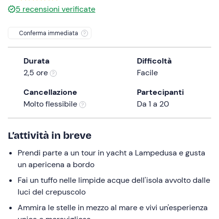
5
recensioni verificate
the
question
Conferma immediata
mark
key
to
Durata
Difficoltà
get
2,5 ore
Facile
the
Cancellazione
Partecipanti
keyboard
Molto flessibile
Da 1 a 20
shortcuts
for
changing
L’attività in breve
dates.
Prendi parte a un tour in yacht a Lampedusa e gusta
un apericena a bordo
Fai un tuffo nelle limpide acque dell'isola avvolto dalle
luci del crepuscolo
Ammira le stelle in mezzo al mare e vivi un'esperienza