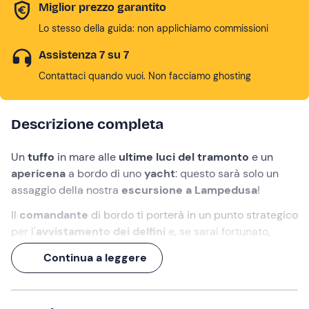
Miglior prezzo garantito
Lo stesso della guida: non applichiamo commissioni
Assistenza 7 su 7
Contattaci quando vuoi. Non facciamo ghosting
Descrizione completa
Un
tuffo
in mare alle
ultime luci del tramonto
e un
apericena
a bordo di uno
yacht
: questo sarà solo un
assaggio della nostra
escursione a Lampedusa
!
Il
comandante
di bordo ti porterà in un punto strategico
per l'
avvistamento dei delfini
e, se sarai fortunato,
potrai scorgerne qualcuno! Poi, ti offrirà un
delizioso
Continua a leggere
apericena
a base di prodotti tipici siciliani.
Infine, potrai fare un
bagno in mare
al crepuscolo e
concludere l'esperienza ammirando un
cielo stellato
.