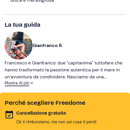
unica e meravigliosa
La tua guida
Gianfranco R.
Francesco e Gianfranco: due "capitanima" tuttofare che
hanno trasformato la passione autentica per il mare in
un’avventura da condividere. Nasciamo da una
Mostra di più
tradizione familiare creata da Pino, il papà di Francesco,
che viene tutt'ora gestita unendo competenza, amore
per il blu e spirito di accoglienza. Unitevi a noi per un
Perché scegliere Freedome
tour in barca fatto di sicurezza, emozioni e poesia, per
innamorarsi del mare di Lampedusa.
Cancellazione gratuita
Ok ti rimborsiamo, ma non sai cosa ti perdi