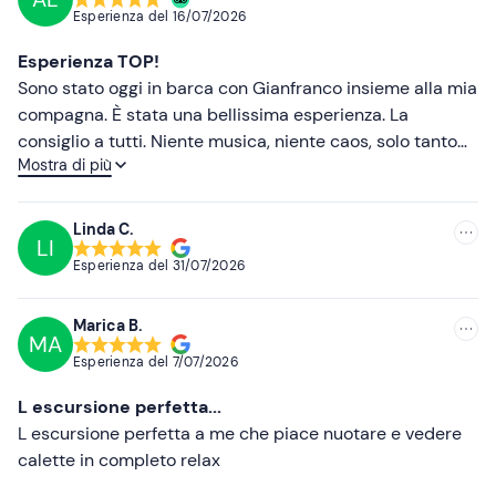
loco è presente un
parcheggio a pagamento
.
Esperienza del
16/07/2026
Più recenti
Abbigliamento consigliato
Esperienza TOP!
Meno recenti
Sono stato oggi in barca con Gianfranco insieme alla mia
Abbigliamento adatto alla stagione
compagna. È stata una bellissima esperienza. La
Più alte
consiglio a tutti. Niente musica, niente caos, solo tanto
Mostra di più
relax in mezzo al mare. Il capitano Gianfranco molto
Più basse
simpatico e disponibile. Da rifare!
Linda C.
LI
Esperienza del
31/07/2026
Marica B.
MA
Esperienza del
7/07/2026
L escursione perfetta...
L escursione perfetta a me che piace nuotare e vedere
calette in completo relax