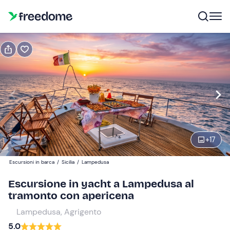
Prenota o regala
Prenota
Regala
Modifica
Navigate
forward
Modifica
18:00
to
interact
+
17
with
Adulti
1
the
70 €
Escursioni in barca
/
Sicilia
/
Lampedusa
calendar
and
Escursione in yacht a Lampedusa al
Bambini
0
select
tramonto con apericena
55 €
a
Lampedusa, Agrigento
date.
5.0
Press