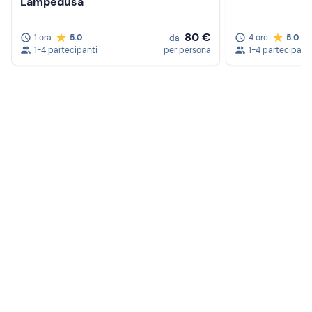
Lampedusa
80 €
1 ora
5.0
4 ore
5.0
da
1-4 partecipanti
per persona
1-4 partecipanti