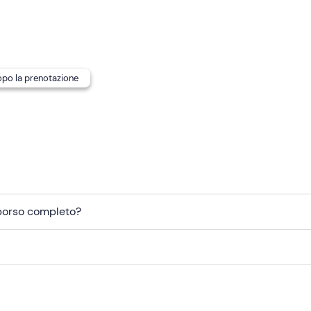
di ritrovo
non è raggiungibile con mezzi pubblici
.
dopo la prenotazione
mborso completo?