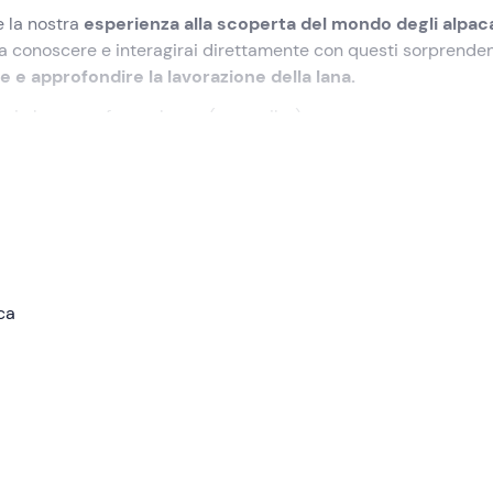
e la nostra
esperienza alla scoperta del mondo degli alpac
 a conoscere e interagirai direttamente con questi sorprenden
e e approfondire la lavorazione della lana.
rai che verso fa un alpaca (no spoiler).
lezionato
nel punto di ritrovo a
Venasca (CN)
. Troveremo ad
gnerà in questa avventura!
rà con un'
introduzione al mondo degli alpaca
: quali sono le 
 tante altre curiosità per meglio conoscere questi sorprende
ca
la fattoria:
Croissant, Chocolat, Chestnut e Caramella so
eragire!
Potremo accarezzarli, dar loro da mangiare e scattar
mo la lavorazione della lana di alpaca
: con appositi strumen
ia prima grezza in un gomitolo di lana. Con la lana di alpaca 
tistica di qualità, realizzati a mano (e con tanto cuore) dall