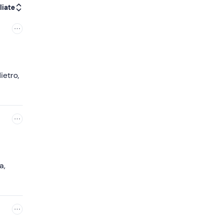
liate
ietro,
a,