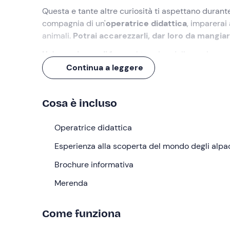
Questa e tante altre curiosità ti aspettano durant
compagnia di un'
operatrice didattica
, imparerai
animali.
Potrai accarezzarli, dar loro da mangiar
Un'esperienza di 1 ora
, al termine della quale sap
Continua a leggere
Cosa faremo
L'appuntamento è
15 minuti prima dell'orario se
Cosa è incluso
attenderci l'
operatrice didattica
che ci accompa
Radunati tutti i partecipanti, l'esperienza comince
Operatrice didattica
caratteristiche, cosa mangiano, da dove vengono e
Esperienza alla scoperta del mondo degli alpa
animali. Successivamente incontreremo le star del
solo alcuni degli alpaca con i quali potremo int
Brochure informativa
simpatiche foto ricordo.
Merenda
Dopo questo morbidissimo incontro,
approfondire
l'operatrice mostrerà la trasformazione della mater
Come funziona
possibile produrre abbigliamento, accessori e ogget