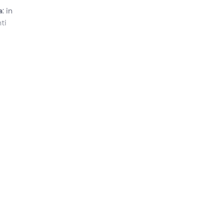
a
: in
ti
loro
nti
no
e
ti,
è
a