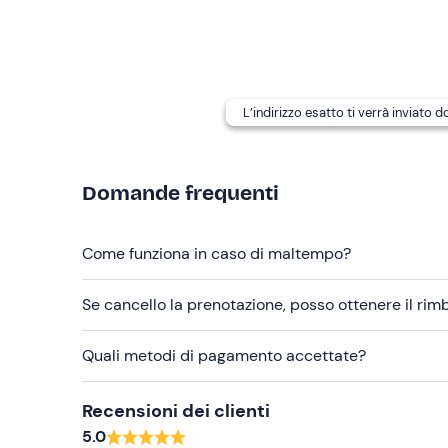
In loco è presente
parcheggio gratuito
. Il punto 
Abbigliamento consigliato
Abbigliamento comodo e adatto alla stagione
L’indirizzo esatto ti verrà inviato 
Domande frequenti
Come funziona in caso di maltempo?
Se cancello la prenotazione, posso ottenere il ri
Quali metodi di pagamento accettate?
Recensioni dei clienti
5.0