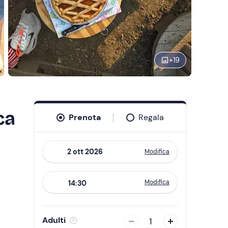
+
19
ca
Prenota
Regala
Modifica
Navigate
forward
Modifica
14:30
to
interact
with
Adulti
1