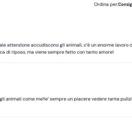
Ordina per:
Consig
Consigliate
Più recenti
Meno recenti
le attenzione accudiscono gli animali, c’è un enorme lavoro d
nica di riposo, ma viene sempre fatto con tanto amore!
Più alte
Più basse
egli animali come me!!e’ sempre un piacere vedere tanta pulizi