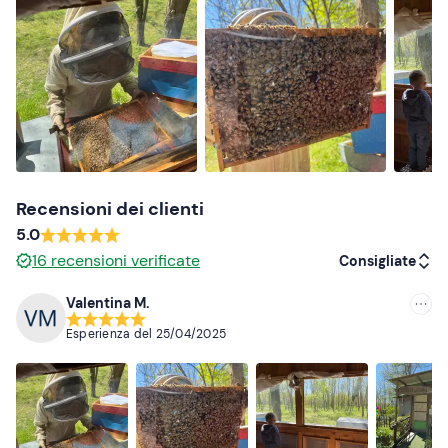
In loco è presente un'
area pic-nic
a disposizione degli
ospiti: contatta l'apicoltore ai recapiti indicati nell'e-mail
di conferma della prenotazione per richiedere di
usufruire gratuitamente dell'area pic-nic per consumare
cibo e bevande proprie.
I
cani non possono partecipare
a questa attività.
Abbigliamento consigliato
Recensioni dei clienti
Abbigliamento comodo e adatto alla stagione
5.0
16
recensioni verificate
Consigliate
Scarpe da ginnastica
Valentina M.
Consigliate
Esperienza del
25/04/2025
Più recenti
Meno recenti
Più alte