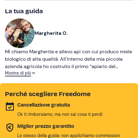
La tua guida
Margherita O.
Mi chiamo Margherita e allevo api con cui produco miele
biologico di alta qualità. All'interno della mia piccola
azienda agricola ho costruito il primo “apiario del
Mostra di più
benessere” in Piemonte, dove osservare e approfondire
la vita delle api. Amo il mio lavoro e trasmettere la mia
passione alle persone che vengono a trovarmi!
Perché scegliere Freedome
Cancellazione gratuita
Ok ti rimborsiamo, ma non sai cosa ti perdi
Miglior prezzo garantito
Lo stesso della guida: non applichiamo commissioni