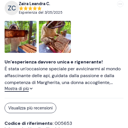
Zaira Leandra C.
Esperienza del
3/05/2025
Un’esperienza davvero unica e rigenerante!
È stata un’occasione speciale per avvicinarmi al mondo
affascinante delle api, guidata dalla passione e dalla
competenza di Margherita, una donna accogliente,
Mostra di più
solare e profondamente innamorata del suo lavoro.
Durante la visita, Margherita ci ha illustrato con grande
chiarezza tutte le fasi della produzione del miele, dalla
Visualizza più recensioni
costruzione delle arnie fino alla smielatura, facendoci
scoprire quanta cura e rispetto per la natura ci siano
Codice di riferimento
: 005653
dietro ogni vasetto. Il momento più rilassante è stato