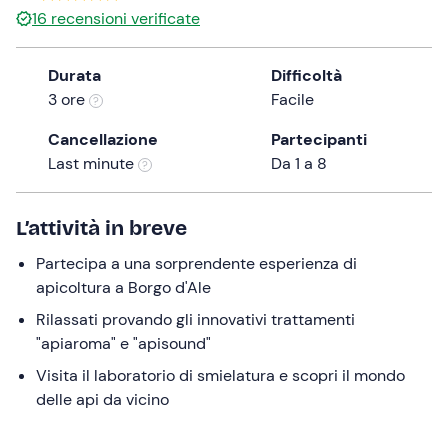
16
recensioni verificate
the
question
mark
Durata
Difficoltà
key
3 ore
Facile
to
Cancellazione
Partecipanti
get
Last minute
Da 1 a 8
the
keyboard
shortcuts
L’attività in breve
for
changing
Partecipa a una sorprendente esperienza di
dates.
apicoltura a Borgo d'Ale
Rilassati provando gli innovativi trattamenti
"apiaroma" e "apisound"
Visita il laboratorio di smielatura e scopri il mondo
delle api da vicino