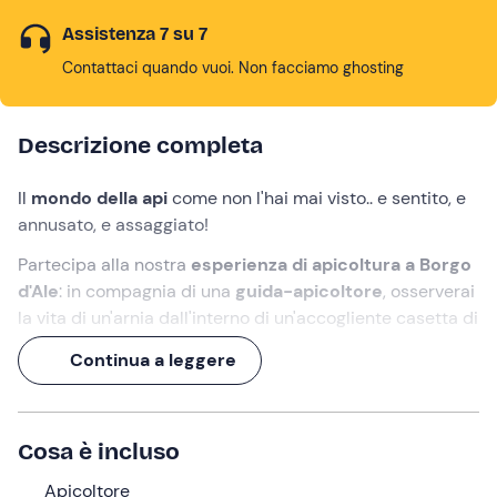
Assistenza 7 su 7
Contattaci quando vuoi. Non facciamo ghosting
Descrizione completa
Il
mondo della api
come non l'hai mai visto.. e sentito, e
annusato, e assaggiato!
Partecipa alla nostra
esperienza di apicoltura a Borgo
d'Ale
: in compagnia di una
guida-apicoltore
, osserverai
la vita di un'arnia dall'interno di un'accogliente casetta di
legno che ti ospiterà in occasione delle sorprendenti
Continua a leggere
sedute di "
apiaroma
" e "
apisound
".
Un'
esperienza di 3 ore
, per scoprire tutti i benefici
dell'
apiterapia
!
Cosa è incluso
Cosa faremo
Apicoltore