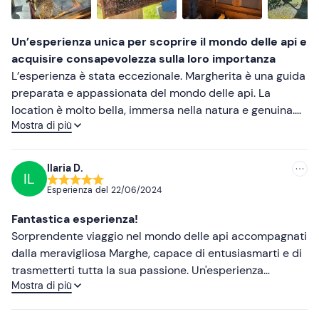
Più basse
Un’esperienza unica per scoprire il mondo delle api e
acquisire consapevolezza sulla loro importanza
L’esperienza è stata eccezionale. Margherita è una guida
preparata e appassionata del mondo delle api. La
location è molto bella, immersa nella natura e genuina.
Mostra di più
L’apiario del benessere è stata una scoperta: non ce ne
sono molti in Italia e, oltre alla sua unicità, è sostenibile
ed inserito perfettamente nel suo contesto naturale.
Ilaria D.
IL
Sicuramente un’attività per trascorrere un giorno diverso
Esperienza del
22/06/2024
e portarsi a casa un bellissimo ricordo.
Fantastica esperienza!
Sorprendente viaggio nel mondo delle api accompagnati
dalla meravigliosa Marghe, capace di entusiasmarti e di
trasmetterti tutta la sua passione. Un'esperienza
Mostra di più
assolutamente unica e super consigliata.