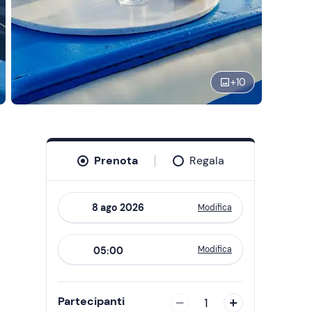
+
10
i
Prenota
Regala
Modifica
Navigate
forward
Modifica
05:00
to
interact
with
Partecipanti
1