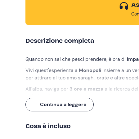
As
Con
Descrizione completa
Quando non sai che pesci prendere, è ora di
impa
Vivi quest'esperienza a
Monopoli
insieme a un ver
per attirare al tuo amo saraghi, orate e altre spec
All'alba, naviga per
3 ore e mezza
alla ricerca de
colazione
!
Continua a leggere
Cosa faremo
L'appuntamento è
15 minuti prima
dell'orario ind
Cosa è incluso
attenderci
Domenico
, il capitano e pescatore ch