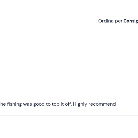
Ordina per:
Consig
Consigliate
Più recenti
Meno recenti
Più alte
Più basse
the fishing was good to top it off. Highly recommend