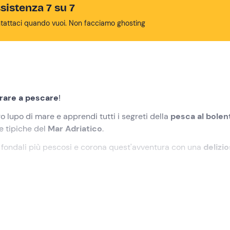
sistenza 7 su 7
tattaci quando vuoi. Non facciamo ghosting
rare a pescare
!
o lupo di mare e apprendi tutti i segreti della
pesca al bolen
ie tipiche del
Mar Adriatico
.
i fondali più pescosi e corona quest'avventura con una
delizi
icato in fase di prenotazione a
Monopoli (BA)
. Qui troveremo 
e ci accoglierà a bordo della sua
imbarcazione
.