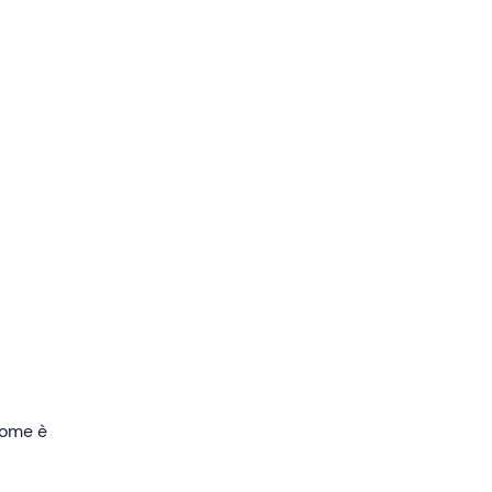
a 30
e la
ate
e
i punti
Se
 dono"
eremo
 come è
bile