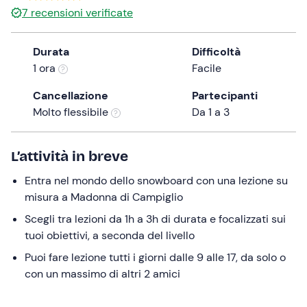
a
7
recensioni verificate
date.
Press
Durata
Difficoltà
the
1 ora
Facile
question
mark
Cancellazione
Partecipanti
key
Molto flessibile
Da 1 a 3
to
get
L’attività in breve
the
keyboard
Entra nel mondo dello snowboard con una lezione su
shortcuts
misura a Madonna di Campiglio
for
Scegli tra lezioni da 1h a 3h di durata e focalizzati sui
changing
tuoi obiettivi, a seconda del livello
dates.
Puoi fare lezione tutti i giorni dalle 9 alle 17, da solo o
con un massimo di altri 2 amici