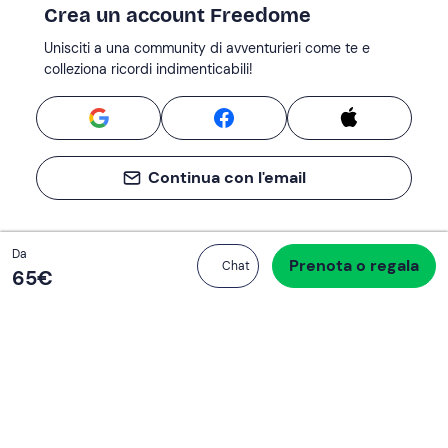
Crea un account Freedome
Unisciti a una community di avventurieri come te e
colleziona ricordi indimenticabili!
Continua con l'email
Totale
Da
Prenota o regala
Procedi all’acquisto
Chat
65 €
65‎€
Se non sai mai cosa fare, sai cosa fare
Scrivi la tua email e scopri tante alternative all'aperitivo
e al divano