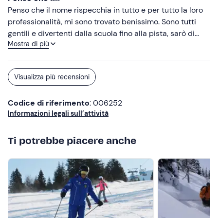
Penso che il nome rispecchia in tutto e per tutto la loro
professionalità, mi sono trovato benissimo. Sono tutti
gentili e divertenti dalla scuola fino alla pista, sarò di
Mostra di più
nuovo lì a dicembre probabilmente .
Visualizza più recensioni
Codice di riferimento
: 006252
Informazioni legali sull’attività
Ti potrebbe piacere anche