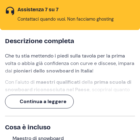
Assistenza 7 su 7
Contattaci quando vuoi. Non facciamo ghosting
Descrizione completa
Che tu stia mettendo i piedi sulla tavola per la prima
volta o abbia già confidenza con curve e discese, impara
dai
pionieri dello snowboard in Italia
!
Con l'aiuto di
maestri qualificati
della
prima scuola di
snowboard riconosciuta nel Paese
, scoprirai quanto
sia divertente e stimolante sfrecciare sulle spettacolari
Continua a leggere
piste di Madonna di Campiglio
.
Puoi optare per una
lezione individuale
per una full
immersion su misura o una
lezione in mini-gruppi
per
Cosa è incluso
condividere l'avventura
con amici e familiari
.
Maestro di snowboard