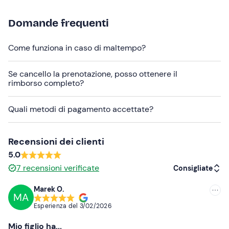
Se acquisti un
pacchetto di lezioni
, concorderai di volta
in volta la data e l'orario di svolgimento. Potrai anche
Domande frequenti
decidere se svolgerle separatamente o unire più lezioni
in un'unica sessione, sempre in accordo col maestro.
Come funziona in caso di maltempo?
Abbigliamento consigliato
Se cancello la prenotazione, posso ottenere il
Abbigliamento da snowboard
rimborso completo?
Guanti
Quali metodi di pagamento accettate?
Non dimenticare di portare
Attrezzatura da snowboard
Recensioni dei clienti
Casco (obbligatorio per i minorenni)
5.0
7
recensioni verificate
Consigliate
Skipass
Marek O.
MA
Consigliate
Esperienza del
3/02/2026
Più recenti
Mio figlio ha...