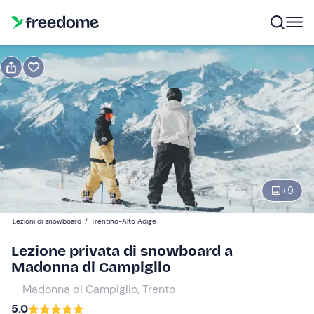
Prenota o regala
Prenota
Regala
Lezione da 1 ora
Modifica
Navigate
forward
Modifica
+
9
09:00
to
interact
Lezioni di snowboard
/
Trentino-Alto Adige
with
Partecipanti
1
Lezione privata di snowboard a
the
65 €
Madonna di Campiglio
calendar
and
Madonna di Campiglio, Trento
select
5.0