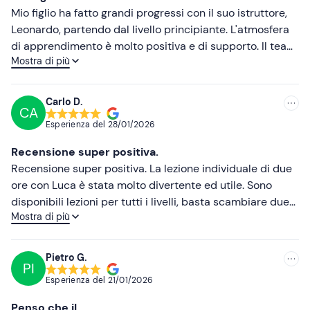
Meno recenti
Mio figlio ha fatto grandi progressi con il suo istruttore,
Leonardo, partendo dal livello principiante. L'atmosfera
Più alte
di apprendimento è molto positiva e di supporto. Il team
Mostra di più
della Scuola è flessibile, reattivo e sempre sorridente.
Più basse
Grazie a tutti - ottimo lavoro!
Carlo D.
CA
Esperienza del
28/01/2026
Recensione super positiva.
Recensione super positiva. La lezione individuale di due
ore con Luca è stata molto divertente ed utile. Sono
disponibili lezioni per tutti i livelli, basta scambiare due
Mostra di più
parole con l’istruttore all’inizio della lezione che vedrà
cosa fare e dove andare ad intervenire anche in base
alla prima discesa. Consigliatissimi!
Pietro G.
PI
Esperienza del
21/01/2026
Penso che il...