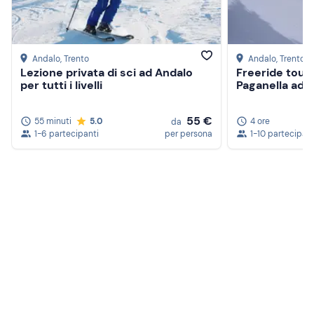
Andalo
, Trento
Andalo
, Trento
Lezione privata di sci ad Andalo
Freeride tour 
per tutti i livelli
Paganella ad 
55 €
55 minuti
5.0
4 ore
da
1-6 partecipanti
per persona
1-10 partecipant