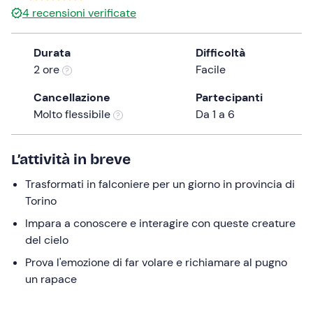
4
recensioni verificate
the
question
mark
Durata
Difficoltà
key
2 ore
Facile
to
Cancellazione
Partecipanti
get
Molto flessibile
Da 1 a 6
the
keyboard
shortcuts
L’attività in breve
for
changing
Trasformati in falconiere per un giorno in provincia di
dates.
Torino
Impara a conoscere e interagire con queste creature
del cielo
Prova l'emozione di far volare e richiamare al pugno
un rapace