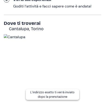
falconiere e
proveremo l'emozione unica di far volare
Goditi l’attività e facci sapere come è andata!
e richiamare al pugno un rapace!
Ogni partecipante
potrà effettuare più richiami,
interagendo
direttamente con gli esemplari coinvolti
.
Dove ti troverai
Cantalupa, Torino
In aggiunta, non mancherà un dolce benvenuto o saluto
finale a base di caffé, té e biscotti. L'esperienza avrà
durata totale 2 ore
.
A chi è rivolto
L'esperienza è
adatta a partire dai 5 anni
. I
minori di 18
anni
devono essere accompagnati da un adulto
responsabile.
È consentita la partecipazione di
massimo 2 accompagnatori per ogni partecipante.
L'esperienza è
accessibile a persone con disabilità
non motoria
. Contatta la guida ai recapiti indicati
L’indirizzo esatto ti verrà inviato
nell'e-mail di conferma della prenotazione per segnalare
dopo la prenotazione
la presenza di una persona con disabilità non motoria.