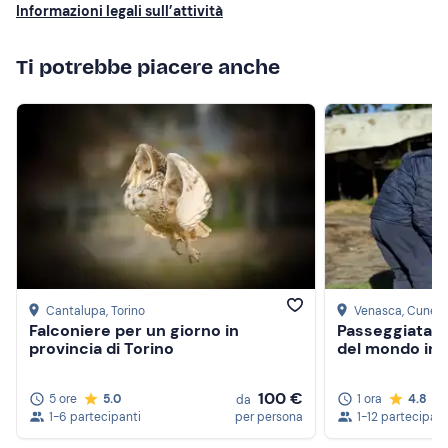
Informazioni legali sull’attività
prendono cura. L’esperienza pratica con il guanto da
falconiere – richiamare i rapaci, farli atterrare e
rilanciarli in volo – è stata emozionante e coinvolgente.
Ti potrebbe piacere anche
Oltre all’aspetto educativo, ci siamo sentiti accolti come
da amici. Un’esperienza che porteremo nel cuore. Grazie!
Cantalupa
, Torino
Venasca
, Cuneo
Falconiere per un giorno in
Passeggiata co
provincia di Torino
del mondo in 
100 €
5 ore
5.0
1 ora
4.8
da
1-6 partecipanti
per persona
1-12 partecipant