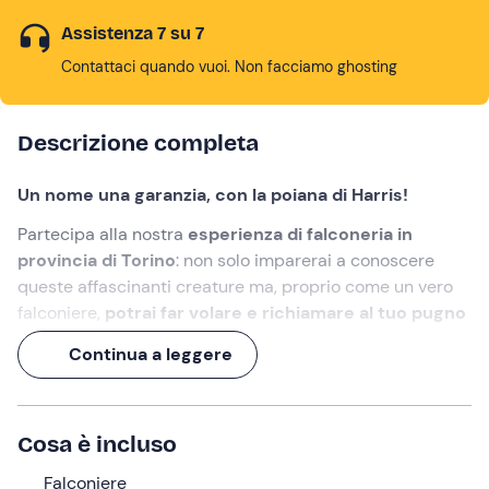
Assistenza 7 su 7
Contattaci quando vuoi. Non facciamo ghosting
Descrizione completa
Un nome una garanzia, con la poiana di Harris!
Partecipa alla nostra
esperienza di falconeria in
provincia di Torino
: non solo imparerai a conoscere
queste affascinanti creature ma, proprio come un vero
falconiere,
potrai far volare e richiamare al tuo pugno
un rapace!
Continua a leggere
Un'esperienza di 2 ore,
sulle ali dell'avventura.
Cosa faremo
Cosa è incluso
L'appuntamento è
10 minuti prima dell'orario
Falconiere
selezionato
nel punto di ritrovo a
Cantalupa (TO)
. Ad