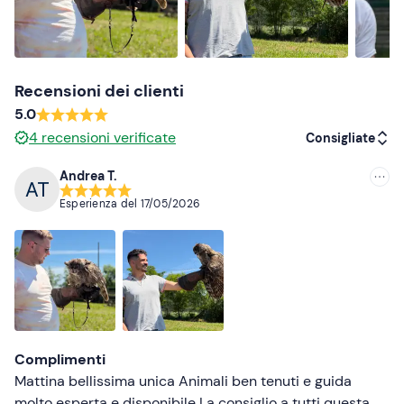
Scarpe comode e chiuse (da sporcare)
Recensioni dei clienti
5.0
4
recensioni verificate
Consigliate
Andrea T.
Consigliate
Esperienza del
17/05/2026
Più recenti
Meno recenti
Più alte
Più basse
Complimenti
Mattina bellissima unica Animali ben tenuti e guida
molto esperta e disponibile La consiglio a tutti questa