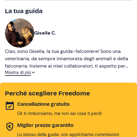
La tua guida
Gisella C.
Ciao, sono Gisella, la tua guida-falconiere! Sono una
veterinaria, da sempre innamorata degli animali e della
falconeria. Insieme ai miei collaboratori, ti aspetto per
Mostra di più
volare sulle ali dell'avventura!
Perché scegliere Freedome
Cancellazione gratuita
Ok ti rimborsiamo, ma non sai cosa ti perdi
Miglior prezzo garantito
Lo stesso della guida: non applichiamo commissioni