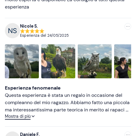
esperienza
Nicole S.
Esperienza del
24/05/2025
Esperienza fenomenale
Questa esperienza è stata un regalo in occasione del
compleanno del mio ragazzo. Abbiamo fatto una piccola
ma interessantissima parte teorica in merito ai rapaci di
Mostra di più
Gisella. Ci ha spiegato le loro abitudini, la loro storia e le
loro origini. È stato bello vedere con quanta attenzione e
cura Gisella e il suo collaboratore si prendono cura dei
Daniele F.