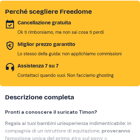
Ma soprattutto oggi sono mamma, e tutte le mie
Perché scegliere Freedome
esperienze sono a prova di bambino!
Cancellazione gratuita
Ok ti rimborsiamo, ma non sai cosa ti perdi
Miglior prezzo garantito
Lo stesso della guida: non applichiamo commissioni
Assistenza 7 su 7
Contattaci quando vuoi. Non facciamo ghosting
Descrizione completa
Pronti a conoscere il suricato Timon?
Regala ai tuoi bambini un'esperienza indimenticabile: in
compagnia di un istruttore di equitazione,
proveranno
l'emozione unica del primo giro sul pony
e