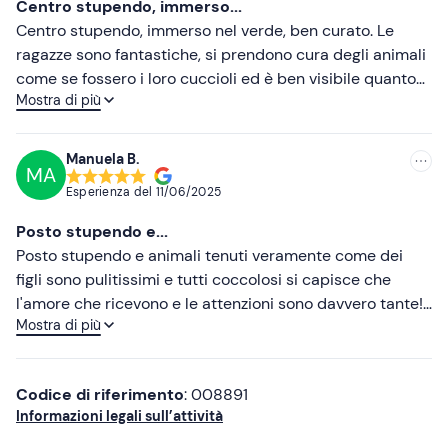
Centro stupendo, immerso...
Pantaloni lunghi
Centro stupendo, immerso nel verde, ben curato. Le
Scarpe chiuse (no sandali)
ragazze sono fantastiche, si prendono cura degli animali
come se fossero i loro cuccioli ed è ben visibile quanto
Mostra di più
loro stessi le adorino, cercando sempre la loro
attenzione e le loro coccole, incredibile davvero! Spero
di poter tornare presto a far visita, super consigliato a
Manuela B.
MA
tutti!! ❤️
Esperienza del
11/06/2025
Posto stupendo e...
Posto stupendo e animali tenuti veramente come dei
figli sono pulitissimi e tutti coccolosi si capisce che
l'amore che ricevono e le attenzioni sono davvero tante!
Mostra di più
Vanessa molto molto preparata !!!! Torneremo
sicuramente!!
Codice di riferimento
: 008891
Informazioni legali sull’attività