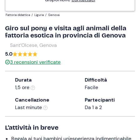
Fattoria didattica
/
Liguria
/
Genova
Giro sul pony e visita agli animali della
fattoria esotica in provincia di Genova
Sant’Olcese, Genova
5.0
3
recensioni verificate
Durata
Difficoltà
1,5 ore
Facile
Cancellazione
Partecipanti
Last minute
Da 1 a 2
L’attività in breve
Regala ai tuoi bambini un'esperienza indimenticabile