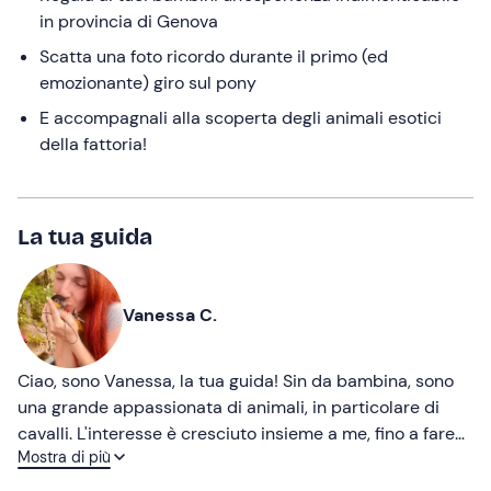
in provincia di Genova
Scatta una foto ricordo durante il primo (ed
emozionante) giro sul pony
E accompagnali alla scoperta degli animali esotici
della fattoria!
La tua guida
Vanessa C.
Ciao, sono Vanessa, la tua guida! Sin da bambina, sono
una grande appassionata di animali, in particolare di
cavalli. L'interesse è cresciuto insieme a me, fino a fare
Mostra di più
formazione per diventare istruttrice di equitazione,
operatrice di fattoria didattica e chi ne ha più ne metta.