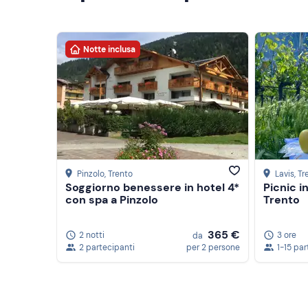
Notte inclusa
Pinzolo
, Trento
Lavis
, T
Soggiorno benessere in hotel 4*
Picnic i
con spa a Pinzolo
Trento
365 €
2 notti
3 ore
da
2 partecipanti
per 2 persone
1-15 par