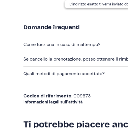
L’indirizzo esatto ti verrà inviato 
Scarpe da trekking o da ginnastica
Non dimenticare di portare
Domande frequenti
Tappetino da yoga o asciugamano
Fascia o benda
Come funziona in caso di maltempo?
Taccuino e penna
Se cancello la prenotazione, posso ottenere il ri
Borraccia con acqua
Snack
Quali metodi di pagamento accettate?
Codice di riferimento
: 009873
Informazioni legali sull’attività
Ti potrebbe piacere an