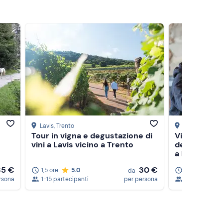
Lavis
, Trento
Folgaria
, Trent
Tour in vigna e degustazione di
Visita privata
vini a Lavis vicino a Trento
degustazione
a Folgaria i
35 €
30 €
1,5 ore
5.0
1 ora
5.0
da
rsona
1-15 partecipanti
per persona
1-45 partecip