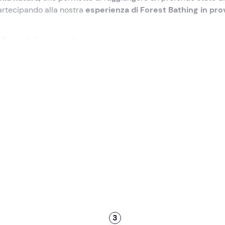
partecipando alla nostra
esperienza di Forest Bathing in pro
iscoprirai te stesso!
lezionato
nel punto di ritrovo a
Fai della Paganella (TN)
. In lo
esta avventura!
esentazione, ci addentreremo in uno
splendido scenario bos
irazione e meditazione
, secondo la tradizione giapponese de
que sensi, assorbiremo i benefici terapeutici del bosco e
n noi stessi
.
nza ha
durata totale 2 ore circa
.
3