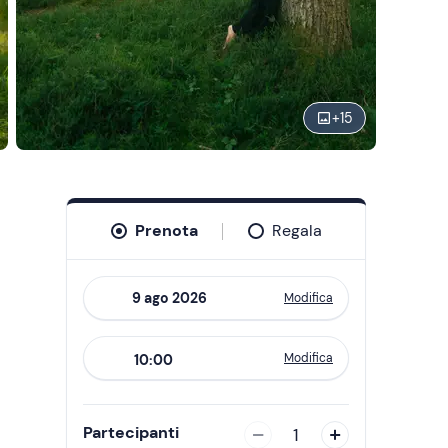
+
15
Prenota
Regala
Modifica
Navigate
forward
Modifica
10:00
to
interact
with
Partecipanti
1