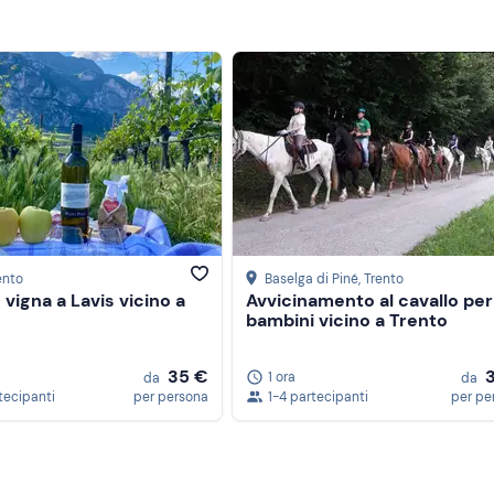
rento
Baselga di Piné
, Trento
n vigna a Lavis vicino a
Avvicinamento al cavallo per
bambini vicino a Trento
35 €
1 ora
da
da
tecipanti
per persona
1-4 partecipanti
per pe