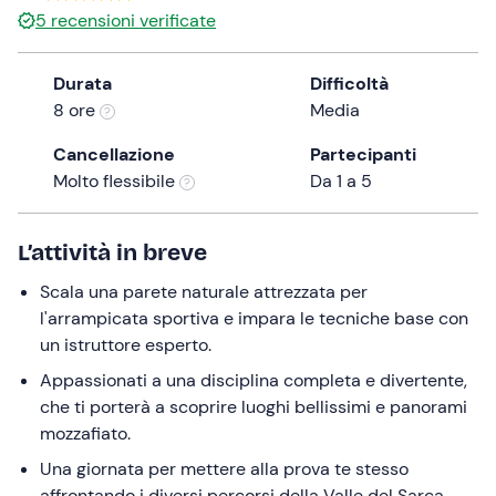
5
recensioni verificate
the
question
mark
Durata
Difficoltà
key
8 ore
Media
to
Cancellazione
Partecipanti
get
Molto flessibile
Da 1 a 5
the
keyboard
shortcuts
L’attività in breve
for
changing
Scala una parete naturale attrezzata per
dates.
l'arrampicata sportiva e impara le tecniche base con
un istruttore esperto.
Appassionati a una disciplina completa e divertente,
che ti porterà a scoprire luoghi bellissimi e panorami
mozzafiato.
Una giornata per mettere alla prova te stesso
affrontando i diversi percorsi della Valle del Sarca.