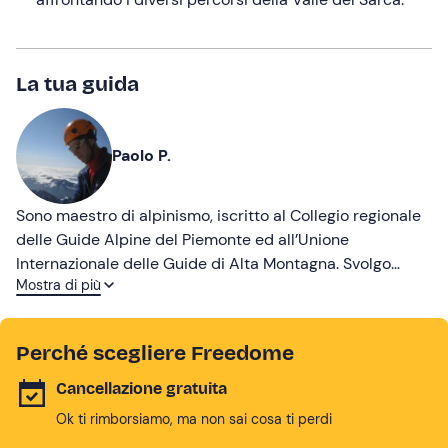
La tua guida
Paolo P.
Sono maestro di alpinismo, iscritto al Collegio regionale
delle Guide Alpine del Piemonte ed all’Unione
Internazionale delle Guide di Alta Montagna. Svolgo
Mostra di più
l’attività di Guida Alpina con passione e dedizione a
tempo pieno dal 2005. La mia attività spazia su tutto
l’arco alpino, dalle Marittime alle Dolomiti.
Perché scegliere Freedome
Cancellazione gratuita
Ok ti rimborsiamo, ma non sai cosa ti perdi