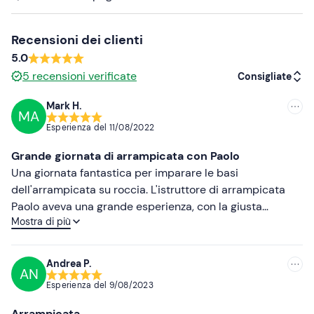
contrario, sarà l'organizzatore a darti conferma per la
data da te richiesta.
Recensioni dei clienti
Importante:
il luogo di ritrovo potrebbe variare a
5.0
seconda del percorso di arrampicata scelto. Riceverai il
5
recensioni verificate
Consigliate
contatto della guida dopo la prenotazione per definire i
dettagli.
Mark H.
MA
Consigliate
Esperienza del
11/08/2022
Abbigliamento consigliato
Più recenti
Abbigliamento sportivo stagionale e pantaloni da
Grande giornata di arrampicata con Paolo
trekking
Meno recenti
Una giornata fantastica per imparare le basi
dell'arrampicata su roccia. L'istruttore di arrampicata
Non dimenticare di portare
Più alte
Paolo aveva una grande esperienza, con la giusta
pranzo a sacco
Mostra di più
miscela di come e perché, e di come farlo davvero, per
Più basse
dare la fiducia di voler fare di più in futuro.
acqua da bere
Andrea P.
AN
giacca a vento
Esperienza del
9/08/2023
piumino (in base alla stagione)
Arrampicata