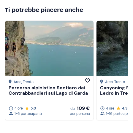
Ti potrebbe piacere anche
Arco
, Trento
Arco
, Trento
Percorso alpinistico Sentiero dei
Canyoning Palv
Contrabbandieri sul Lago di Garda
Ledro in Tren
109 €
4 ore
5.0
4 ore
4.9
da
1-6 partecipanti
per persona
1-16 partecipant