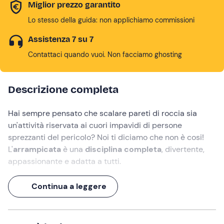
Miglior prezzo garantito
Lo stesso della guida: non applichiamo commissioni
Assistenza 7 su 7
Contattaci quando vuoi. Non facciamo ghosting
Descrizione completa
Hai sempre pensato che scalare pareti di roccia sia
un'attività riservata ai cuori impavidi di persone
sprezzanti del pericolo? Noi ti diciamo che non è cosi!
L'
arrampicata
è una
disciplina completa
, divertente,
appassionante e adatta a tutti.
Con i giusti accorgimenti e con l'aiuto di
istruttori
Continua a leggere
esperti
, puoi scoprire questo bellissimo sport grazie a
una
giornata di avvicinamento all'arrampicata
nella
Valle del Sarca
in Trentino.